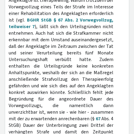
Angeklagte ist therapiewillig. Warum trotzdem der
Vorwegvollzug eines Teils der Strafe im Interesse
einer Rehabilitation des Angeklagten erforderlich
ist (vgl.
BGHR StGB § 67 Abs. 2 Vorwegvollzug,
teilweiser 7
), läßt sich den Urteilsgründen nicht
entnehmen. Auch hat sich die Strafkammer nicht
erkennbar mit dem Umstand auseinandergesetzt,
daß der Angeklagte im Zeitraum zwischen der Tat
und seiner Verurteilung bereits fünf Monate
Untersuchungshaft verbüßt hatte. Zudem
enthalten die Urteilsgründe keine konkreten
Anhaltspunkte, weshalb der sich an die Maßregel
anschließende Strafvollzug den Therapieerfolg
gefährden und wie sich dies auf den Angeklagten
konkret auswirken könnte. Schließlich fehlt jede
Begründung für die angeordnete Dauer des
Vorwegvollzugs, die namentlich dann
unverzichtbar ist, wenn sie - wie hier - zusammen
mit der zu erwartenden anrechenbaren (§
67
Abs. 4
StGB) Dauer der Unterbringung zwei Drittel der
verhängten Strafe und damit den Zeitpunkt