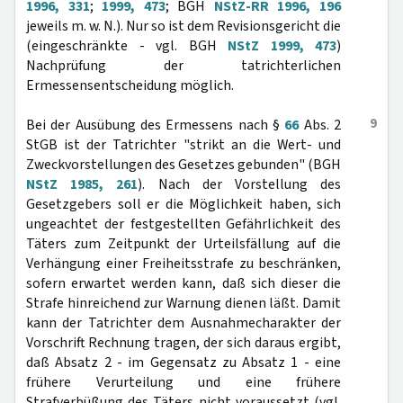
1996, 331
;
1999, 473
; BGH
NStZ-RR 1996, 196
jeweils m. w. N.). Nur so ist dem Revisionsgericht die
(eingeschränkte - vgl. BGH
NStZ 1999, 473
)
Nachprüfung der tatrichterlichen
Ermessensentscheidung möglich.
9
Bei der Ausübung des Ermessens nach §
66
Abs. 2
StGB ist der Tatrichter "strikt an die Wert- und
Zweckvorstellungen des Gesetzes gebunden" (BGH
NStZ 1985, 261
). Nach der Vorstellung des
Gesetzgebers soll er die Möglichkeit haben, sich
ungeachtet der festgestellten Gefährlichkeit des
Täters zum Zeitpunkt der Urteilsfällung auf die
Verhängung einer Freiheitsstrafe zu beschränken,
sofern erwartet werden kann, daß sich dieser die
Strafe hinreichend zur Warnung dienen läßt. Damit
kann der Tatrichter dem Ausnahmecharakter der
Vorschrift Rechnung tragen, der sich daraus ergibt,
daß Absatz 2 - im Gegensatz zu Absatz 1 - eine
frühere Verurteilung und eine frühere
Strafverbüßung des Täters nicht voraussetzt (vgl.