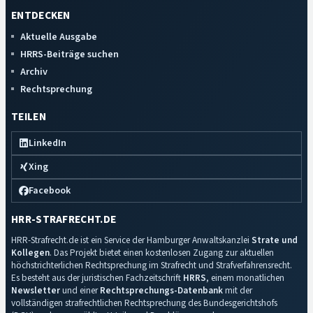
ENTDECKEN
Aktuelle Ausgabe
HRRS-Beiträge suchen
Archiv
Rechtsprechung
TEILEN
LinkedIn
Xing
Facebook
HRR-STRAFRECHT.DE
HRR-Strafrecht.de ist ein Service der Hamburger Anwaltskanzlei
Strate und
Kollegen
. Das Projekt bietet einen kostenlosen Zugang zur aktuellen
höchstrichterlichen Rechtsprechung im Strafrecht und Strafverfahrensrecht.
Es besteht aus der juristischen Fachzeitschrift
HRRS
, einem monatlichen
Newsletter
und einer
Rechtsprechungs-Datenbank
mit der
vollständigen strafrechtlichen Rechtsprechung des Bundesgerichtshofs