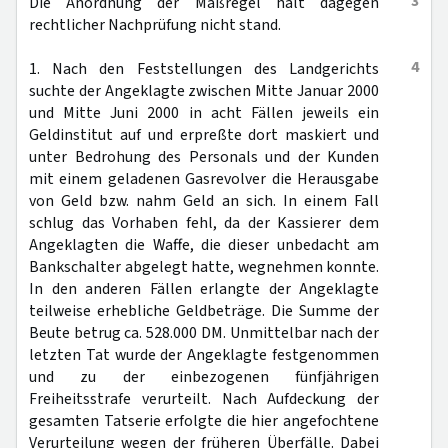
3
Die Anordnung der Maßregel hält dagegen
rechtlicher Nachprüfung nicht stand.
4
1. Nach den Feststellungen des Landgerichts
suchte der Angeklagte zwischen Mitte Januar 2000
und Mitte Juni 2000 in acht Fällen jeweils ein
Geldinstitut auf und erpreßte dort maskiert und
unter Bedrohung des Personals und der Kunden
mit einem geladenen Gasrevolver die Herausgabe
von Geld bzw. nahm Geld an sich. In einem Fall
schlug das Vorhaben fehl, da der Kassierer dem
Angeklagten die Waffe, die dieser unbedacht am
Bankschalter abgelegt hatte, wegnehmen konnte.
In den anderen Fällen erlangte der Angeklagte
teilweise erhebliche Geldbeträge. Die Summe der
Beute betrug ca. 528.000 DM. Unmittelbar nach der
letzten Tat wurde der Angeklagte festgenommen
und zu der einbezogenen fünfjährigen
Freiheitsstrafe verurteilt. Nach Aufdeckung der
gesamten Tatserie erfolgte die hier angefochtene
Verurteilung wegen der früheren Überfälle. Dabei