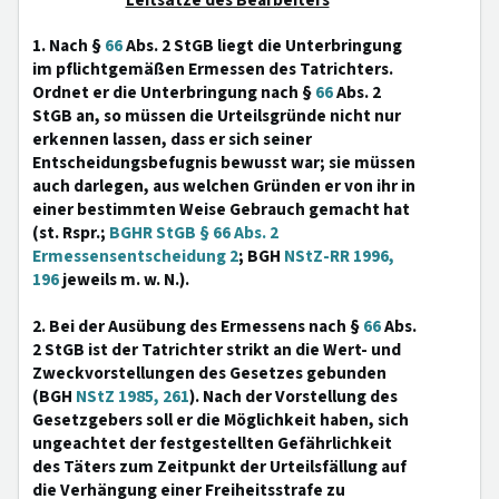
Leitsätze des Bearbeiters
1. Nach §
66
Abs. 2 StGB liegt die Unterbringung
im pflichtgemäßen Ermessen des Tatrichters.
Ordnet er die Unterbringung nach §
66
Abs. 2
StGB an, so müssen die Urteilsgründe nicht nur
erkennen lassen, dass er sich seiner
Entscheidungsbefugnis bewusst war; sie müssen
auch darlegen, aus welchen Gründen er von ihr in
einer bestimmten Weise Gebrauch gemacht hat
(st. Rspr.;
BGHR StGB § 66 Abs. 2
Ermessensentscheidung 2
; BGH
NStZ-RR 1996,
196
jeweils m. w. N.).
2. Bei der Ausübung des Ermessens nach §
66
Abs.
2 StGB ist der Tatrichter strikt an die Wert- und
Zweckvorstellungen des Gesetzes gebunden
(BGH
NStZ 1985, 261
). Nach der Vorstellung des
Gesetzgebers soll er die Möglichkeit haben, sich
ungeachtet der festgestellten Gefährlichkeit
des Täters zum Zeitpunkt der Urteilsfällung auf
die Verhängung einer Freiheitsstrafe zu