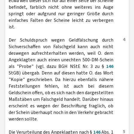
etwa weil dieser sich nur auf einer Seite der Scheine
befindet, farblich nicht ohne weiteres ins Auge
springt oder aufgrund nur geringer Größe durch
einfaches Falten der Scheine leicht zu verbergen
ist.
4
Der Schuldspruch wegen Geldfälschung durch
Sichverschaffen von Falschgeld kann auch nicht
deswegen aufrechterhalten werden, weil O. dem
Angeklagten auch einen unechten 500-DM-Schein
als "Probe" (vgl. dazu BGH NStE Nr. 3 zu §
146
StGB) übergab. Denn auf diesen hatte O. das Wort
"Kopie" geschrieben. Da hierzu ebenfalls nähere
Feststellungen fehlen, ist auch bei diesem
Geldschein offen, ob es sich nach den dargestellten
Maßstäben um Falschgeld handelt. Darüber hinaus
erscheint es wegen der Beschriftung fraglich, ob
der Schein überhaupt noch in den Verkehr gebracht
werden sollte.
5
Die Verurteilung des Angeklagten nach §
146
Abs. 1