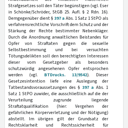
Strafgesetzes soll den Täter begünstigen (vgl. Eser
in Schönke/Schröder, StGB 25. Aufl. § 2 Rdn. 16).
Demgegenüber dient §
397 a
Abs. 1 Satz 1 StPO als
verfahrensrechtliche Vorschrift dem Schutz und der
Stärkung der Rechte bestimmter Nebenkläger.
Durch die Anordnung anwaltlichen Beistandes für
Opfer von Straftaten gegen die sexuelle
Selbstbestimmung und bei versuchten
Tötungsdelikten soll den berechtigten Interessen
dieser vom Gesetzgeber als besonders
schutzwürdig angesehenen Opfer entsprochen
werden (vgl.
BTDrucks. 13/9542
). Dieser
Gesetzesintention liefe eine Auslegung der
Tatbestandsvoraussetzungen des §
397 a
Abs. 1
Satz 1 StPO zuwider, die ausschließlich auf die der
Verurteilung zugrunde liegende
Straftatqualifikation (hier: Vergehen der
gefährlichen Körperverletzung und der Nötigung)
abstellt. Im übrigen gilt der Grundsatz der
Rechtsklarheit und Rechtssicherheit für