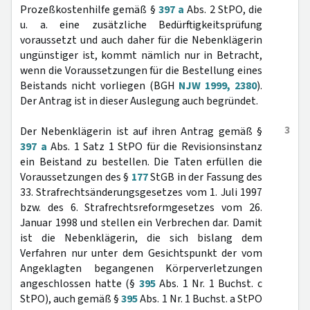
Prozeßkostenhilfe gemäß §
397 a
Abs. 2 StPO, die
u. a. eine zusätzliche Bedürftigkeitsprüfung
voraussetzt und auch daher für die Nebenklägerin
ungünstiger ist, kommt nämlich nur in Betracht,
wenn die Voraussetzungen für die Bestellung eines
Beistands nicht vorliegen (BGH
NJW 1999, 2380
).
Der Antrag ist in dieser Auslegung auch begründet.
3
Der Nebenklägerin ist auf ihren Antrag gemäß §
397 a
Abs. 1 Satz 1 StPO für die Revisionsinstanz
ein Beistand zu bestellen. Die Taten erfüllen die
Voraussetzungen des §
177
StGB in der Fassung des
33. Strafrechtsänderungsgesetzes vom 1. Juli 1997
bzw. des 6. Strafrechtsreformgesetzes vom 26.
Januar 1998 und stellen ein Verbrechen dar. Damit
ist die Nebenklägerin, die sich bislang dem
Verfahren nur unter dem Gesichtspunkt der vom
Angeklagten begangenen Körperverletzungen
angeschlossen hatte (§
395
Abs. 1 Nr. 1 Buchst. c
StPO), auch gemäß §
395
Abs. 1 Nr. 1 Buchst. a StPO