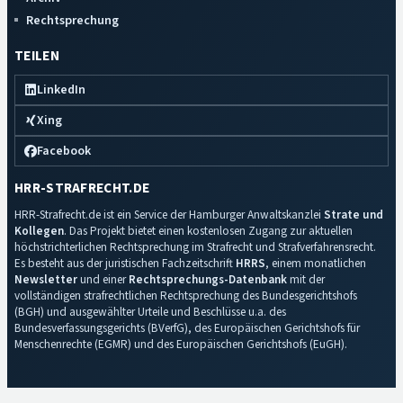
Rechtsprechung
TEILEN
LinkedIn
Xing
Facebook
HRR-STRAFRECHT.DE
HRR-Strafrecht.de ist ein Service der Hamburger Anwaltskanzlei
Strate und
Kollegen
. Das Projekt bietet einen kostenlosen Zugang zur aktuellen
höchstrichterlichen Rechtsprechung im Strafrecht und Strafverfahrensrecht.
Es besteht aus der juristischen Fachzeitschrift
HRRS
, einem monatlichen
Newsletter
und einer
Rechtsprechungs-Datenbank
mit der
vollständigen strafrechtlichen Rechtsprechung des Bundesgerichtshofs
(BGH) und ausgewählter Urteile und Beschlüsse u.a. des
Bundesverfassungsgerichts (BVerfG), des Europäischen Gerichtshofs für
Menschenrechte (EGMR) und des Europäischen Gerichtshofs (EuGH).
Impressum
·
Datenschutz