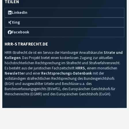
TEILEN
LinkedIn
Xing
Facebook
HRR-STRAFRECHT.DE
HRR-Strafrecht.de ist ein Service der Hamburger Anwaltskanzlei
Strate und
Kollegen
. Das Projekt bietet einen kostenlosen Zugang zur aktuellen
höchstrichterlichen Rechtsprechung im Strafrecht und Strafverfahrensrecht.
Es besteht aus der juristischen Fachzeitschrift
HRRS
, einem monatlichen
Newsletter
und einer
Rechtsprechungs-Datenbank
mit der
vollständigen strafrechtlichen Rechtsprechung des Bundesgerichtshofs
(BGH) und ausgewählter Urteile und Beschlüsse u.a. des
Bundesverfassungsgerichts (BVerfG), des Europäischen Gerichtshofs für
Menschenrechte (EGMR) und des Europäischen Gerichtshofs (EuGH).
Impressum
·
Datenschutz