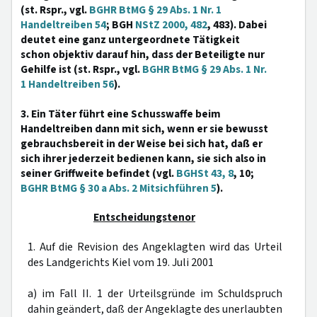
(st. Rspr., vgl.
BGHR BtMG § 29 Abs. 1 Nr. 1
Handeltreiben 54
; BGH
NStZ 2000, 482
, 483). Dabei
deutet eine ganz untergeordnete Tätigkeit
schon objektiv darauf hin, dass der Beteiligte nur
Gehilfe ist (st. Rspr., vgl.
BGHR BtMG § 29 Abs. 1 Nr.
1 Handeltreiben 56
).
3. Ein Täter führt eine Schusswaffe beim
Handeltreiben dann mit sich, wenn er sie bewusst
gebrauchsbereit in der Weise bei sich hat, daß er
sich ihrer jederzeit bedienen kann, sie sich also in
seiner Griffweite befindet (vgl.
BGHSt 43, 8
, 10;
BGHR BtMG § 30 a Abs. 2 Mitsichführen 5
).
Entscheidungstenor
1. Auf die Revision des Angeklagten wird das Urteil
des Landgerichts Kiel vom 19. Juli 2001
a) im Fall II. 1 der Urteilsgründe im Schuldspruch
dahin geändert, daß der Angeklagte des unerlaubten