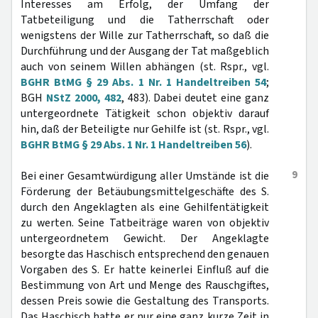
Interesses am Erfolg, der Umfang der
Tatbeteiligung und die Tatherrschaft oder
wenigstens der Wille zur Tatherrschaft, so daß die
Durchführung und der Ausgang der Tat maßgeblich
auch von seinem Willen abhängen (st. Rspr., vgl.
BGHR BtMG § 29 Abs. 1 Nr. 1 Handeltreiben 54
;
BGH
NStZ 2000, 482
, 483). Dabei deutet eine ganz
untergeordnete Tätigkeit schon objektiv darauf
hin, daß der Beteiligte nur Gehilfe ist (st. Rspr., vgl.
BGHR BtMG § 29 Abs. 1 Nr. 1 Handeltreiben 56
).
9
Bei einer Gesamtwürdigung aller Umstände ist die
Förderung der Betäubungsmittelgeschäfte des S.
durch den Angeklagten als eine Gehilfentätigkeit
zu werten. Seine Tatbeiträge waren von objektiv
untergeordnetem Gewicht. Der Angeklagte
besorgte das Haschisch entsprechend den genauen
Vorgaben des S. Er hatte keinerlei Einfluß auf die
Bestimmung von Art und Menge des Rauschgiftes,
dessen Preis sowie die Gestaltung des Transports.
Das Haschisch hatte er nur eine ganz kurze Zeit in