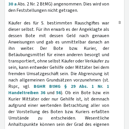
30 a
Abs. 2 Nr. 2 BtMG) angenommen. Dies wird von
den Feststellungen nicht getragen.
8
Käufer des für S. bestimmten Rauschgiftes war
dieser selbst. Für ihn erwarb es der Angeklagte als
dessen Bote mit dessen Geld nach genauen
Anweisungen und gab es unmittelbar danach an
ihn weiter. Der Bote bzw. Kurier, der
Betäubungsmittel für einen anderen besorgt und
transportiert, ohne selbst Käufer oder Verkäufer zu
sein, kann entweder Gehilfe oder Mittäter bei dem
fremden Umsatzgeschäft sein. Die Abgrenzung ist
nach allgemeinen Grundsätzen vorzunehmen (st.
Rspr., vgl.
BGHR BtMG § 29 Abs. 1 Nr. 1
Handeltreiben 36
und
56
). Ob ein Bote bzw. ein
Kurier Mittäter oder nur Gehilfe ist, ist demnach
aufgrund einer wertenden Betrachtung aller von
der Vorstellung des Boten bzw. Kuriers erfaßten
Umstände zu entscheiden. Wesentliche
Anhaltspunkte können sein der Grad des eigenen