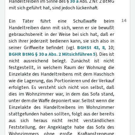
Handeltreiben im Sinne des §
30 a
Abs. 2 Nr. 2 BtMG
mit sich geführt hat, sind jedoch lückenhaft.
14
Ein Täter führt eine Schußwaffe beim
Handeltreiben dann mit sich, wenn er sie bewußt
gebrauchsbereit in der Weise bei sich hat, daß er
sich ihrer jederzeit bedienen kann, sie sich also in
seiner Griffweite befindet (vgl.
BGHSt 43, 8
, 10;
BGHR BtMG § 30 a Abs. 2 Mitsichführen 5
). Dies ist
nicht ausreichend belegt. Zunächst ist nicht
festgestellt, in welchem Raum der Wohnung die
Einzelakte des Handeltreibens mit dem Haschisch
wie die Lagerung, das Portionieren und der Verkauf
erfolgten. Es versteht sich nicht von selbst, daß
dies im Wohnzimmer war, in dem das Sofa stand,
unter dem die Waffe deponiert war. Selbst wenn die
Einzelakte des Handeltreibens im Wohnzimmer
stattgefunden haben sollten, folgt aus der bereits
aus sich heraus nicht recht verständlichen
Feststellung, der Angeklagte habe das Sofa des
Wohnzimmers ohne große Kraftanstrengung