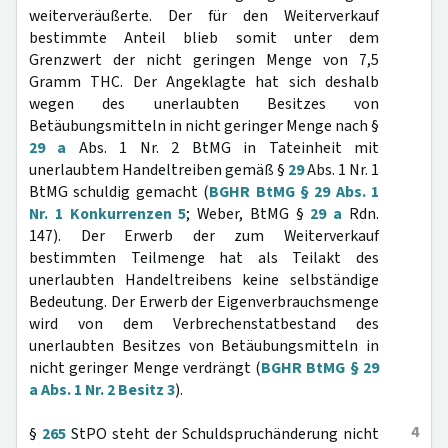
weiterveräußerte. Der für den Weiterverkauf
bestimmte Anteil blieb somit unter dem
Grenzwert der nicht geringen Menge von 7,5
Gramm THC. Der Angeklagte hat sich deshalb
wegen des unerlaubten Besitzes von
Betäubungsmitteln in nicht geringer Menge nach §
29 a
Abs. 1 Nr. 2 BtMG in Tateinheit mit
unerlaubtem Handeltreiben gemäß §
29
Abs. 1 Nr. 1
BtMG schuldig gemacht (
BGHR BtMG § 29 Abs. 1
Nr. 1 Konkurrenzen 5
; Weber, BtMG §
29 a
Rdn.
147). Der Erwerb der zum Weiterverkauf
bestimmten Teilmenge hat als Teilakt des
unerlaubten Handeltreibens keine selbständige
Bedeutung. Der Erwerb der Eigenverbrauchsmenge
wird von dem Verbrechenstatbestand des
unerlaubten Besitzes von Betäubungsmitteln in
nicht geringer Menge verdrängt (
BGHR BtMG § 29
a Abs. 1 Nr. 2 Besitz 3
).
4
§
265
StPO steht der Schuldspruchänderung nicht