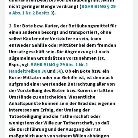
unerlaubten Besitzes von Betäubungsmitteln in
nicht geringer Menge verdrängt (
BGHR BtMG § 29
a Abs. 1 Nr. 2 Besitz 3
).
2. Der Bote bzw. Kurier, der Betäubungsmittel für
einen anderen besorgt und transportiert, ohne
selbst Käufer oder Verkäufer zu sein, kann
entweder Gehilfe oder Mittäter bei dem fremden
Umsatzgeschäft sein. Die Abgrenzung ist nach
allgemeinen Grundsätzen vorzunehmen (st.
Rspr., vgl.
BGHR BtMG § 29 Abs. 1 Nr. 1
Handeltreiben 36
und
56
). Ob ein Bote bzw. ein
Kurier Mittäter oder nur Gehilfe ist, ist demnach
aufgrund einer wertenden Betrachtung aller von
der Vorstellung des Boten bzw. Kuriers erfaßten
Umstände zu entscheiden. Wesentliche
Anhaltspunkte können sein der Grad des eigenen
Interesses am Erfolg, der Umfang der
Tatbeteiligung und die Tatherrschaft oder
wenigstens der Wille zur Tatherrschaft, so daß
die Durchführung und der Ausgang der Tat
maßgeblich auch von seinem Willen abhängen