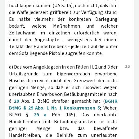
hochkippen können (UA S. 15), noch nicht, daß ihm
die Waffe jederzeit griffbereit zur Verfügung stand.
Es hätte vielmehr der konkreten Darlegung
bedurft, welche Maßnahmen und welcher
Zeitaufwand im einzelnen erforderlich waren,
damit der Angeklagte - wenigstens bei einem
Teilakt des Handeltreibens - jederzeit auf die unter
dem Sofa liegende Pistole zugreifen konnte.
15
d) Das vom Angeklagten in den Fällen II. 2 und 3 der
Urteilsgründe zum Eigenverbrauch erworbene
Haschisch erreicht nicht den Grenzwert der nicht
geringen Menge, so daß er sich insoweit wegen
unerlaubten Erwerbs von Betäubungsmitteln nach
§
29
Abs. 1 BtMG strafbar gemacht hat (
BGHR
BtMG § 29 Abs. 1 Nr. 1 Konkurrenzen 5
; Weber,
BtMG §
29 a
Rdn. 145). Das unerlaubte
Handeltreiben mit Betäubungsmitteln in nicht
geringer Menge bzw. das bewaffnete
Handeltreiben, die Beihilfe zum unerlaubten