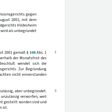
visionsgerichts gegen
August 2001, mit dem
ndgerichts Hildesheim
, wird als unbegründet
1
gust 2001 gemäß §
346
Abs. 1
nerhalb der Monatsfrist des
eschluß wendet sich die
sgerichts. Zur Begründung
tachten nicht einverstanden
2
zulässig, aber unbegründet.
 unzulässig verworfen, weil
ht gestellt worden sind und
 ist.