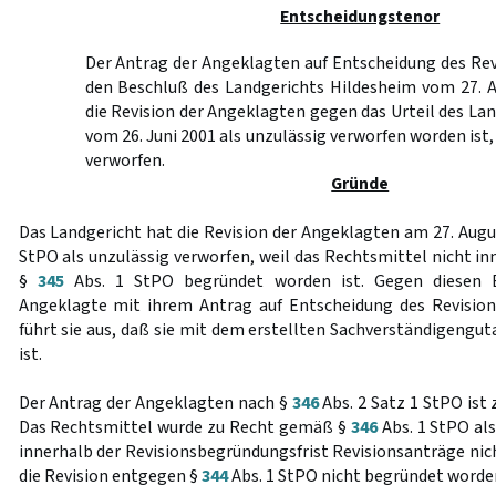
Entscheidungstenor
Der Antrag der Angeklagten auf Entscheidung des Re
den Beschluß des Landgerichts Hildesheim vom 27. 
die Revision der Angeklagten gegen das Urteil des La
vom 26. Juni 2001 als unzulässig verworfen worden ist
verworfen.
Gründe
Das Landgericht hat die Revision der Angeklagten am 27. Au
StPO als unzulässig verworfen, weil das Rechtsmittel nicht in
§
345
Abs. 1 StPO begründet worden ist. Gegen diesen B
Angeklagte mit ihrem Antrag auf Entscheidung des Revision
führt sie aus, daß sie mit dem erstellten Sachverständigengu
ist.
Der Antrag der Angeklagten nach §
346
Abs. 2 Satz 1 StPO ist 
Das Rechtsmittel wurde zu Recht gemäß §
346
Abs. 1 StPO als
innerhalb der Revisionsbegründungsfrist Revisionsanträge nic
die Revision entgegen §
344
Abs. 1 StPO nicht begründet worden