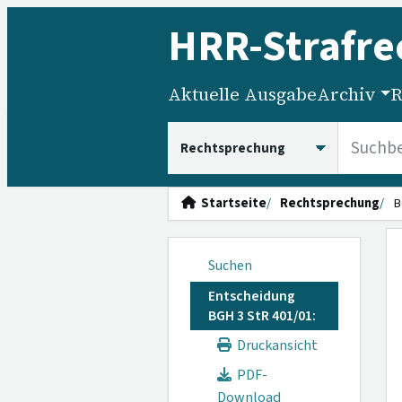
HRR
-Strafre
Aktuelle Ausgabe
Archiv
R
HRRS durchsuchen
Startseite
Rechtsprechung
B
Suchen
Entscheidung
BGH 3 StR 401/01:
Druckansicht
PDF-
Download