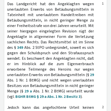
1
Das Landgericht hat den Angeklagten wegen
unerlaubten Erwerbs von Betäubungsmitteln in
Tateinheit mit unerlaubtem Handeltreiben mit
Betäubungsmitteln, in nicht geringer Menge zu
einer Freiheitsstrafe von drei Jahren verurteilt. Mit
seiner hiergegen eingelegten Revision rügt der
Angeklagte in allgemeiner Form die Verletzung
sachlichen Rechts. Das Rechtsmittel ist im Sinne
des §
349
Abs. 2 StPO unbegründet, soweit es sich
gegen den Schuldspruch und den Strafausspruch
wendet. Es beschwert den Angeklagten nicht, daß
er im Hinblick auf die zum Eigenverbrauch
erworbene Teilmenge des Heroins nur wegen
unerlaubten Erwerbs von Betäubungsmitteln (§
29
Abs. 1 Nr. 1 BtMG) und nicht wegen unerlaubten
Besitzes von Betäubungsmitteln in nicht geringer
Menge (§
29 a
Abs. 1 Nr. 2 BtMG) verurteilt wurde
(vgl.
BGHR BtMG § 29 a Abs. 1 Nr. 2 Besitz 3
).
2
Jedoch kann das angefochtene Urteil keinen