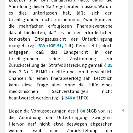
gegeben sind. Das Landgericht hätte daher die
Anordnung dieser Maßregel prüfen müssen. Warum
es dies unterlassen hat, läßt sich den
Urteilsgründen nicht entnehmen. Zwar könnten
die mehrfachen erfolglosen Therapieversuche
darauf hindeuten, daß es an der erforderlichen
konkreten Erfolgsaussicht der Unterbringung
mangelt (vgl.
BVerfGE 91, 1
ff.). Dem steht jedoch
entgegen, daß das Landgericht in den
Urteilsgründen seine Zustimmung zur
Zurückstellung der Strafvollstreckung gemäß §
35
Abs. 3 Nr. 2 BtMG erteilte und somit ersichtlich
Chancen für einen Therapieerfolg sah. Letztlich
kann diese Frage aber ohne die Hilfe eines
medizinischen Sachverständigen nicht
beantwortet werden (vgl. §
246 a
StPO).
4
Liegen die Voraussetzungen des §
64
StGB vor, ist
die Anordnung der Unterbringung zwingend.
Hiervon darf nicht etwa deswegen abgesehen
werden, weil eine Zurückstellung der