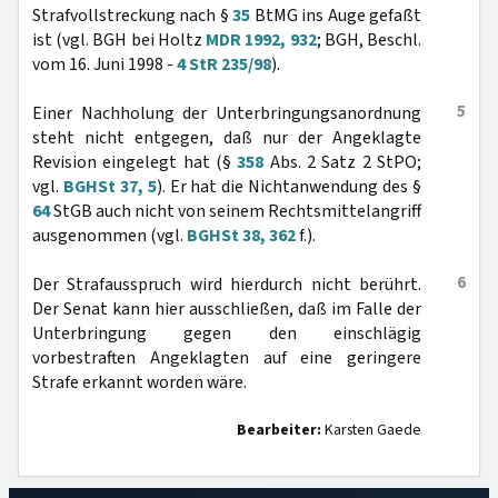
Strafvollstreckung nach §
35
BtMG ins Auge gefaßt
ist (vgl. BGH bei Holtz
MDR 1992, 932
; BGH, Beschl.
vom 16. Juni 1998 -
4 StR 235/98
).
5
Einer Nachholung der Unterbringungsanordnung
steht nicht entgegen, daß nur der Angeklagte
Revision eingelegt hat (§
358
Abs. 2 Satz 2 StPO;
vgl.
BGHSt 37, 5
). Er hat die Nichtanwendung des §
64
StGB auch nicht von seinem Rechtsmittelangriff
ausgenommen (vgl.
BGHSt 38, 362
f.).
6
Der Strafausspruch wird hierdurch nicht berührt.
Der Senat kann hier ausschließen, daß im Falle der
Unterbringung gegen den einschlägig
vorbestraften Angeklagten auf eine geringere
Strafe erkannt worden wäre.
Bearbeiter:
Karsten Gaede