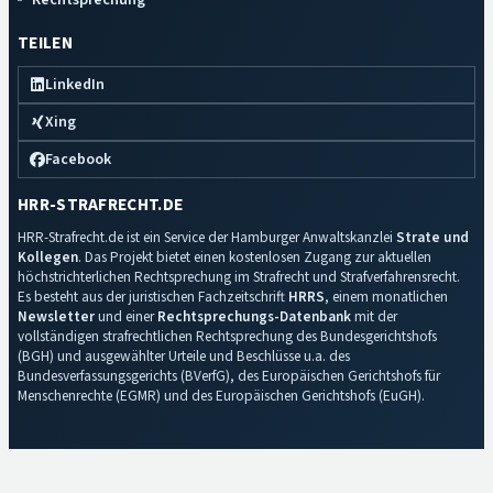
TEILEN
LinkedIn
Xing
Facebook
HRR-STRAFRECHT.DE
HRR-Strafrecht.de ist ein Service der Hamburger Anwaltskanzlei
Strate und
Kollegen
. Das Projekt bietet einen kostenlosen Zugang zur aktuellen
höchstrichterlichen Rechtsprechung im Strafrecht und Strafverfahrensrecht.
Es besteht aus der juristischen Fachzeitschrift
HRRS
, einem monatlichen
Newsletter
und einer
Rechtsprechungs-Datenbank
mit der
vollständigen strafrechtlichen Rechtsprechung des Bundesgerichtshofs
(BGH) und ausgewählter Urteile und Beschlüsse u.a. des
Bundesverfassungsgerichts (BVerfG), des Europäischen Gerichtshofs für
Menschenrechte (EGMR) und des Europäischen Gerichtshofs (EuGH).
Impressum
·
Datenschutz