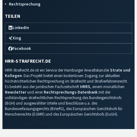
Rechtsprechung
TEILEN
LinkedIn
Xing
Facebook
HRR-STRAFRECHT.DE
HRR-Strafrecht.de ist ein Service der Hamburger Anwaltskanzlei
Strate und
Kollegen
. Das Projekt bietet einen kostenlosen Zugang zur aktuellen
höchstrichterlichen Rechtsprechung im Strafrecht und Strafverfahrensrecht.
Es besteht aus der juristischen Fachzeitschrift
HRRS
, einem monatlichen
Newsletter
und einer
Rechtsprechungs-Datenbank
mit der
vollständigen strafrechtlichen Rechtsprechung des Bundesgerichtshofs
(BGH) und ausgewählter Urteile und Beschlüsse u.a. des
Bundesverfassungsgerichts (BVerfG), des Europäischen Gerichtshofs für
Menschenrechte (EGMR) und des Europäischen Gerichtshofs (EuGH).
Impressum
·
Datenschutz