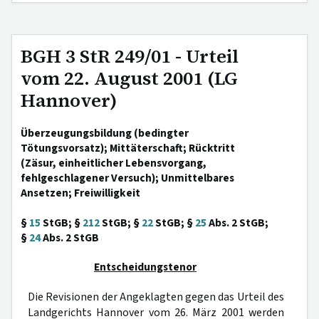
BGH 3 StR 249/01 - Urteil
vom 22. August 2001 (LG
Hannover)
Überzeugungsbildung (bedingter
Tötungsvorsatz); Mittäterschaft; Rücktritt
(Zäsur, einheitlicher Lebensvorgang,
fehlgeschlagener Versuch); Unmittelbares
Ansetzen; Freiwilligkeit
§
15
StGB; §
212
StGB; §
22
StGB; §
25
Abs. 2 StGB;
§
24
Abs. 2 StGB
Entscheidungstenor
Die Revisionen der Angeklagten gegen das Urteil des
Landgerichts Hannover vom 26. März 2001 werden