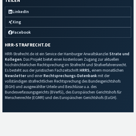
TEILEN
LinkedIn
Xing
Facebook
HRR-STRAFRECHT.DE
HRR-Strafrecht.de ist ein Service der Hamburger Anwaltskanzlei
Strate und
Kollegen
. Das Projekt bietet einen kostenlosen Zugang zur aktuellen
höchstrichterlichen Rechtsprechung im Strafrecht und Strafverfahrensrecht.
Es besteht aus der juristischen Fachzeitschrift
HRRS
, einem monatlichen
Newsletter
und einer
Rechtsprechungs-Datenbank
mit der
vollständigen strafrechtlichen Rechtsprechung des Bundesgerichtshofs
(BGH) und ausgewählter Urteile und Beschlüsse u.a. des
Bundesverfassungsgerichts (BVerfG), des Europäischen Gerichtshofs für
Menschenrechte (EGMR) und des Europäischen Gerichtshofs (EuGH).
Impressum
·
Datenschutz