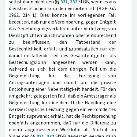
selbst dann nicht den §§
331
,
332
StGB, wenn es aus
dienstrechtlichen Gründen verboten ist (BGH GA
1962, 214 f.). Dies könnte im vorliegenden Fall
bedeuten, daß nur die Vereinbarung, gegen Entgelt
das Genehmigungsverfahren unter Verletzung von
Dienstpflichten durchzuführen oder entsprechend
zu beeinflussen, den Tatbestand der
Bestechlichkeit erfüllt und grundsätzlich nur der
darauf entfallende Teil des Gesamtentgeltes als
Bestechungslohn angesehen werden kann,
während es sich bei dem übrigen Teil um die
Gegenleistung für die Fertigung von
Antragsunterlagen und damit um die private
Entlohnung einer Nebentätigkeit handelt. Für den
umgekehrt gelagerten Fall, daß ein Amtsträger als
Gegenleistung für eine dienstliche Handlung eine
werkvertragliche Leistung gegen ein vermindertes
Entgelt zugewandt erhält, hat die Rechtsprechung
ebenfalls angenommen, daß nur die Differenz zu
einem angemessenen Werklohn als Vorteil im
Sinne der §§
331
,
332
StGB gewertet werden kann