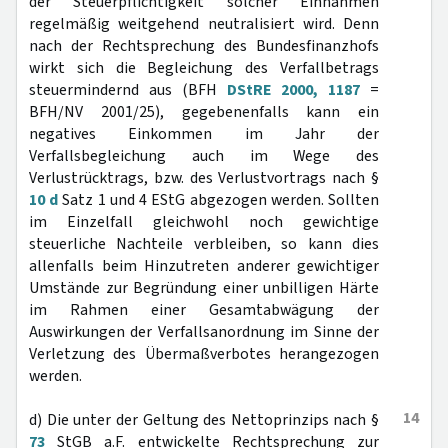
der Steuerpflichtigkeit solcher Einnahmen
regelmäßig weitgehend neutralisiert wird. Denn
nach der Rechtsprechung des Bundesfinanzhofs
wirkt sich die Begleichung des Verfallbetrags
steuermindernd aus (BFH
DStRE 2000, 1187
=
BFH/NV 2001/25), gegebenenfalls kann ein
negatives Einkommen im Jahr der
Verfallsbegleichung auch im Wege des
Verlustrücktrags, bzw. des Verlustvortrags nach §
10 d
Satz 1 und 4 EStG abgezogen werden. Sollten
im Einzelfall gleichwohl noch gewichtige
steuerliche Nachteile verbleiben, so kann dies
allenfalls beim Hinzutreten anderer gewichtiger
Umstände zur Begründung einer unbilligen Härte
im Rahmen einer Gesamtabwägung der
Auswirkungen der Verfallsanordnung im Sinne der
Verletzung des Übermaßverbotes herangezogen
werden.
14
d) Die unter der Geltung des Nettoprinzips nach §
73
StGB a.F. entwickelte Rechtsprechung zur