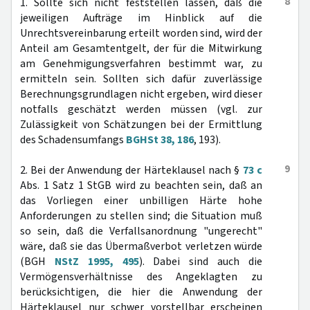
8
1. Sollte sich nicht feststellen lassen, daß die
jeweiligen Aufträge im Hinblick auf die
Unrechtsvereinbarung erteilt worden sind, wird der
Anteil am Gesamtentgelt, der für die Mitwirkung
am Genehmigungsverfahren bestimmt war, zu
ermitteln sein. Sollten sich dafür zuverlässige
Berechnungsgrundlagen nicht ergeben, wird dieser
notfalls geschätzt werden müssen (vgl. zur
Zulässigkeit von Schätzungen bei der Ermittlung
des Schadensumfangs
BGHSt 38, 186
, 193).
9
2. Bei der Anwendung der Härteklausel nach §
73 c
Abs. 1 Satz 1 StGB wird zu beachten sein, daß an
das Vorliegen einer unbilligen Härte hohe
Anforderungen zu stellen sind; die Situation muß
so sein, daß die Verfallsanordnung "ungerecht"
wäre, daß sie das Übermaßverbot verletzen würde
(BGH
NStZ 1995, 495
). Dabei sind auch die
Vermögensverhältnisse des Angeklagten zu
berücksichtigen, die hier die Anwendung der
Härteklausel nur schwer vorstellbar erscheinen