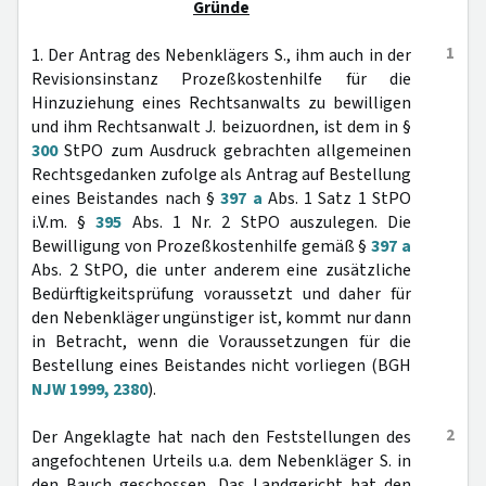
Gründe
1
1. Der Antrag des Nebenklägers S., ihm auch in der
Revisionsinstanz Prozeßkostenhilfe für die
Hinzuziehung eines Rechtsanwalts zu bewilligen
und ihm Rechtsanwalt J. beizuordnen, ist dem in §
300
StPO zum Ausdruck gebrachten allgemeinen
Rechtsgedanken zufolge als Antrag auf Bestellung
eines Beistandes nach §
397 a
Abs. 1 Satz 1 StPO
i.V.m. §
395
Abs. 1 Nr. 2 StPO auszulegen. Die
Bewilligung von Prozeßkostenhilfe gemäß §
397 a
Abs. 2 StPO, die unter anderem eine zusätzliche
Bedürftigkeitsprüfung voraussetzt und daher für
den Nebenkläger ungünstiger ist, kommt nur dann
in Betracht, wenn die Voraussetzungen für die
Bestellung eines Beistandes nicht vorliegen (BGH
NJW 1999, 2380
).
2
Der Angeklagte hat nach den Feststellungen des
angefochtenen Urteils u.a. dem Nebenkläger S. in
den Bauch geschossen. Das Landgericht hat den