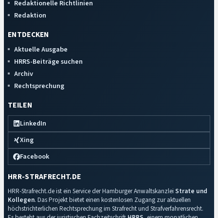
Redaktionelle Richtlinien
Redaktion
ENTDECKEN
Aktuelle Ausgabe
HRRS-Beiträge suchen
Archiv
Rechtsprechung
TEILEN
LinkedIn
Xing
Facebook
HRR-STRAFRECHT.DE
HRR-Strafrecht.de ist ein Service der Hamburger Anwaltskanzlei
Strate und
Kollegen
. Das Projekt bietet einen kostenlosen Zugang zur aktuellen
höchstrichterlichen Rechtsprechung im Strafrecht und Strafverfahrensrecht.
Es besteht aus der juristischen Fachzeitschrift
HRRS
, einem monatlichen