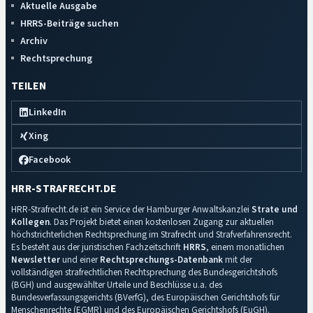
Aktuelle Ausgabe
HRRS-Beiträge suchen
Archiv
Rechtsprechung
TEILEN
LinkedIn
Xing
Facebook
HRR-STRAFRECHT.DE
HRR-Strafrecht.de ist ein Service der Hamburger Anwaltskanzlei
Strate und
Kollegen
. Das Projekt bietet einen kostenlosen Zugang zur aktuellen
höchstrichterlichen Rechtsprechung im Strafrecht und Strafverfahrensrecht.
Es besteht aus der juristischen Fachzeitschrift
HRRS
, einem monatlichen
Newsletter
und einer
Rechtsprechungs-Datenbank
mit der
vollständigen strafrechtlichen Rechtsprechung des Bundesgerichtshofs
(BGH) und ausgewählter Urteile und Beschlüsse u.a. des
Bundesverfassungsgerichts (BVerfG), des Europäischen Gerichtshofs für
Menschenrechte (EGMR) und des Europäischen Gerichtshofs (EuGH).