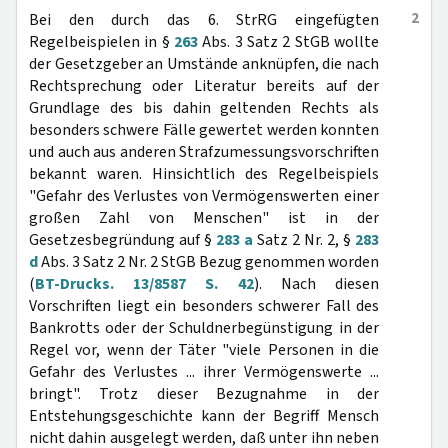
2
Bei den durch das 6. StrRG eingefügten
Regelbeispielen in §
263
Abs. 3 Satz 2 StGB wollte
der Gesetzgeber an Umstände anknüpfen, die nach
Rechtsprechung oder Literatur bereits auf der
Grundlage des bis dahin geltenden Rechts als
besonders schwere Fälle gewertet werden konnten
und auch aus anderen Strafzumessungsvorschriften
bekannt waren. Hinsichtlich des Regelbeispiels
"Gefahr des Verlustes von Vermögenswerten einer
großen Zahl von Menschen" ist in der
Gesetzesbegründung auf §
283 a
Satz 2 Nr. 2, §
283
d
Abs. 3 Satz 2 Nr. 2 StGB Bezug genommen worden
(
BT-Drucks. 13/8587 S. 42
). Nach diesen
Vorschriften liegt ein besonders schwerer Fall des
Bankrotts oder der Schuldnerbegünstigung in der
Regel vor, wenn der Täter "viele Personen in die
Gefahr des Verlustes ... ihrer Vermögenswerte ...
bringt". Trotz dieser Bezugnahme in der
Entstehungsgeschichte kann der Begriff Mensch
nicht dahin ausgelegt werden, daß unter ihn neben