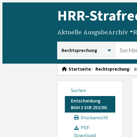
HRR
-Strafre
Aktuelle Ausgabe
Archiv
R
HRRS durchsuchen
Startseite
Rechtsprechung
B
Suchen
Entscheidung
BGH 3 StR 253/00:
Druckansicht
PDF-
Download