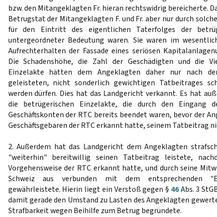
bzw. den Mitangeklagten Fr. hieran rechtswidrig bereicherte. D
Betrugstat der Mitangeklagten F. und Fr. aber nur durch solch
für den Eintritt des eigentlichen Taterfolges der betrü
untergeordneter Bedeutung waren. Sie waren im wesentlic
Aufrechterhalten der Fassade eines seriösen Kapitalanlage
Die Schadenshöhe, die Zahl der Geschädigten und die Vie
Einzelakte hätten dem Angeklagten daher nur nach de
geleisteten, nicht sonderlich gewichtigen Tatbeitrages s
werden dürfen. Dies hat das Landgericht verkannt. Es hat au
die betrügerischen Einzelakte, die durch den Eingang 
Geschäftskonten der RTC bereits beendet waren, bevor der An
Geschäftsgebaren der RTC erkannt hatte, seinem Tatbeitrag ni
2. Außerdem hat das Landgericht dem Angeklagten strafsch
"weiterhin" bereitwillig seinen Tatbeitrag leistete, nac
Vorgehensweise der RTC erkannt hatte, und durch seine Mitw
Schweiz aus verbunden mit dem entsprechenden "Ei
gewährleistete. Hierin liegt ein Verstoß gegen §
46
Abs. 3 StGB
damit gerade den Umstand zu Lasten des Angeklagten gewertet
Strafbarkeit wegen Beihilfe zum Betrug begründete.