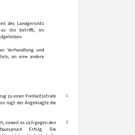
teil des Landgerichts
s ihn betrifft, im
aufgehoben.
er Verhandlung und
tels, an eine andere
1
g zu einer Freiheitsstrafe
ion rügt der Angeklagte die
2
t, soweit es sich gegen den
ausspruch Erfolg. Die