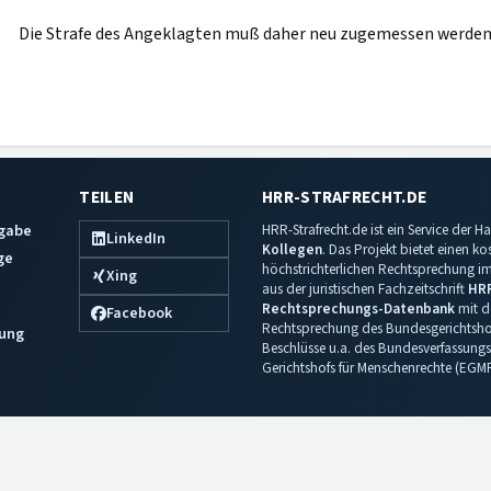
Die Strafe des Angeklagten muß daher neu zugemessen werden
TEILEN
HRR-STRAFRECHT.DE
sgabe
HRR-Strafrecht.de ist ein Service der
LinkedIn
Kollegen
. Das Projekt bietet einen k
ge
höchstrichterlichen Rechtsprechung im 
Xing
aus der juristischen Fachzeitschrift
HR
Rechtsprechungs-Datenbank
mit de
Facebook
Rechtsprechung des Bundesgerichtshof
ung
Beschlüsse u.a. des Bundesverfassungs
Gerichtshofs für Menschenrechte (EGM
Impressum
·
Datenschutz