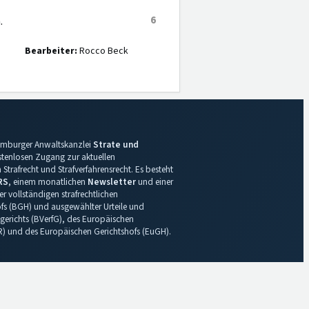
6
.
Bearbeiter:
Rocco Beck
 Hamburger Anwaltskanzlei
Strate und
ostenlosen Zugang zur aktuellen
Strafrecht und Strafverfahrensrecht. Es besteht
RS
, einem monatlichen
Newsletter
und einer
r vollständigen strafrechtlichen
s (BGH) und ausgewählter Urteile und
gerichts (BVerfG), des Europäischen
R) und des Europäischen Gerichtshofs (EuGH).