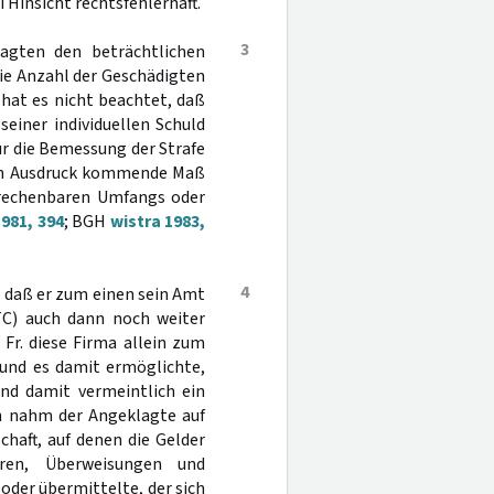
Hinsicht rechtsfehlerhaft.
3
agten den beträchtlichen
ie Anzahl der Geschädigten
 hat es nicht beachtet, daß
einer individuellen Schuld
ür die Bemessung der Strafe
 zum Ausdruck kommende Maß
urechenbaren Umfangs oder
981, 394
; BGH
wistra 1983,
4
, daß er zum einen sein Amt
RTC) auch dann noch weiter
 Fr. diese Firma allein zum
 und es damit ermöglichte,
und damit vermeintlich ein
n nahm der Angeklagte auf
haft, auf denen die Gelder
ren, Überweisungen und
oder übermittelte, der sich