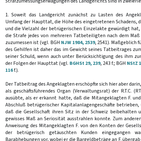
Strafzumessungserwägungen des Landgerichts sind in zweierlei 
1. Soweit das Landgericht zunächst zu Lasten des Angekl
Umfang der Haupttat, die Höhe des eingetretenen Schadens, d
und die Vielzahl der betrügerischen Einzelakte gewürdigt hat,
die Strafe jedes von mehreren Tatbeteiligten nach dem Maß s
zuzumessen ist (vgl. BGH
NJW 1984, 2539
, 2541). Maßgeblich f
des Gehilfen ist daher das im Gewicht seines Tatbeitrages
seiner Schuld, wenn auch unter Berücksichtigung des ihm z
der Folgen der Haupttat (vgl.
BGHSt 29, 239
, 243 f.; BGH
NStZ 1
116
f.).
Der Tatbeitrag des Angeklagten erschöpfte sich hier aber darin
als geschäftsführendes Organ (Verwaltungsrat) der R.T.C. (
ausübte, als er erkannt hatte, daß die Mitangeklagten F. und
Abschluß betrügerischer Kapitalanlagengeschäfte betrieben,
daß die Gesellschaft ihren Sitz in der Schweiz beibehalten 
gewisses Maß an Seriosität ausstrahlen konnte. Zum andere
Anweisung des Mitangeklagten F. von den Konten der Gesellsc
der betrügerisch getäuschten Kunden eingegangen wa
Barabhebungen vor, wobei er die Bargeldbeträge an F. übergab 