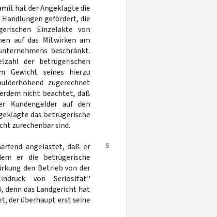
amit hat der Angeklagte die
e Handlungen gefördert, die
gerischen Einzelakte von
hen auf das Mitwirken am
nunternehmens beschränkt.
lzahl der betrügerischen
m Gewicht seines hierzu
chulderhöhend zugerechnet
ßerdem nicht beachtet, daß
der Kundengelder auf den
geklagte das betrügerische
cht zurechenbar sind.
5
ärfend angelastet, daß er
hdem er die betrügerische
irkung den Betrieb von der
ndruck von Seriosität"
, denn das Landgericht hat
, der überhaupt erst seine