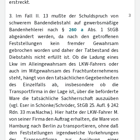
erstreckt.
3
3. Im Fall II. 13 mußte der Schuldspruch von
schwerem Bandendiebstahl auf gewerbsmäßige
Bandenhehlerei nach §
260 a
Abs. 1 StGB
abgeändert werden, da nach den getroffenen
Feststellungen kein fremder Gewahrsam
gebrochen worden und daher der Tatbestand des
Diebstahls nicht erfüllt ist. Ob die Ladung eines
Lkw im Alleingewahrsam des LKW-Fahrers oder
auch im Mitgewahrsam des Frachtunternehmens
steht, hängt von den tatsächlichen Gegebenheiten
des Einzelfalls ab, insbesondere ob die
Transportfirma in der Lage ist, über die beförderte
Ware die tatsächliche Sachherrschaft auszuüben
(vgl. Eser in Schönke/Schröder, StGB 25. Aufl. § 242
Rdn. 33 m.w.Nachw.). Hier hatte der LKW-Fahrer M.
von seiner Firma den Auftrag erhalten, die Ware von
Hamburg nach Berlin zu transportieren, ohne daß
den Feststellungen irgendwelche Vorkehrungen
der Transportfirma zur Ausübung einer