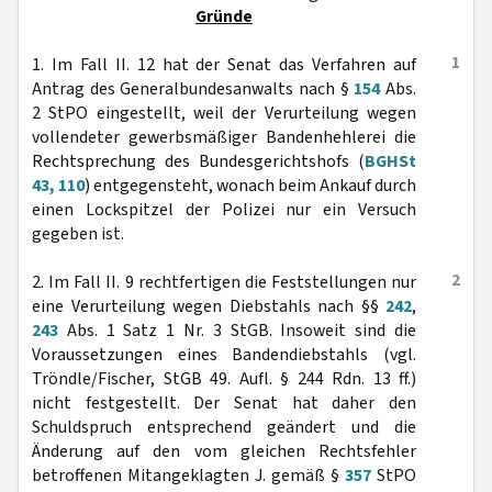
Gründe
1
1. Im Fall II. 12 hat der Senat das Verfahren auf
Antrag des Generalbundesanwalts nach §
154
Abs.
2 StPO eingestellt, weil der Verurteilung wegen
vollendeter gewerbsmäßiger Bandenhehlerei die
Rechtsprechung des Bundesgerichtshofs (
BGHSt
43, 110
) entgegensteht, wonach beim Ankauf durch
einen Lockspitzel der Polizei nur ein Versuch
gegeben ist.
2
2. Im Fall II. 9 rechtfertigen die Feststellungen nur
eine Verurteilung wegen Diebstahls nach §§
242
,
243
Abs. 1 Satz 1 Nr. 3 StGB. Insoweit sind die
Voraussetzungen eines Bandendiebstahls (vgl.
Tröndle/Fischer, StGB 49. Aufl. § 244 Rdn. 13 ff.)
nicht festgestellt. Der Senat hat daher den
Schuldspruch entsprechend geändert und die
Änderung auf den vom gleichen Rechtsfehler
betroffenen Mitangeklagten J. gemäß §
357
StPO