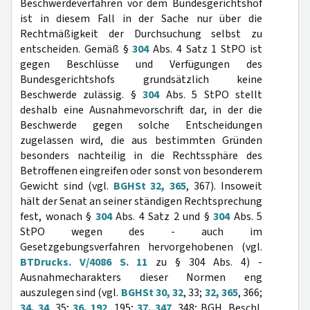
Beschwerdeverfahren vor dem Bundesgerichtshof
ist in diesem Fall in der Sache nur über die
Rechtmäßigkeit der Durchsuchung selbst zu
entscheiden. Gemäß §
304
Abs. 4 Satz 1 StPO ist
gegen Beschlüsse und Verfügungen des
Bundesgerichtshofs grundsätzlich keine
Beschwerde zulässig. §
304
Abs. 5 StPO stellt
deshalb eine Ausnahmevorschrift dar, in der die
Beschwerde gegen solche Entscheidungen
zugelassen wird, die aus bestimmten Gründen
besonders nachteilig in die Rechtssphäre des
Betroffenen eingreifen oder sonst von besonderem
Gewicht sind (vgl.
BGHSt 32, 365
, 367). Insoweit
hält der Senat an seiner ständigen Rechtsprechung
fest, wonach §
304
Abs. 4 Satz 2 und §
304
Abs. 5
StPO wegen des - auch im
Gesetzgebungsverfahren hervorgehobenen (vgl.
BTDrucks. V/4086 S. 11
zu § 304 Abs. 4) -
Ausnahmecharakters dieser Normen eng
auszulegen sind (vgl.
BGHSt 30, 32
, 33;
32, 365
, 366;
34, 34
, 35;
36, 192
, 195;
37, 347
, 348; BGH, Beschl.