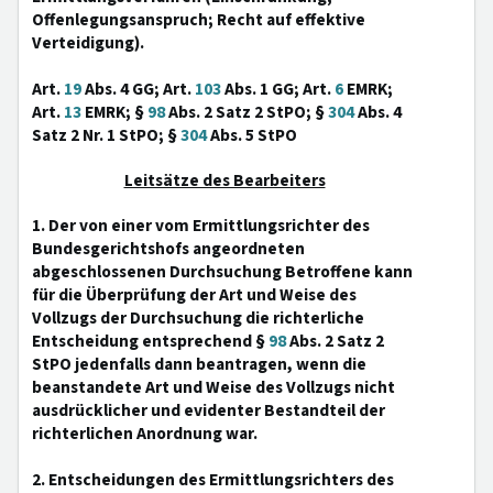
Offenlegungsanspruch; Recht auf effektive
Verteidigung).
Art.
19
Abs. 4 GG; Art.
103
Abs. 1 GG; Art.
6
EMRK;
Art.
13
EMRK; §
98
Abs. 2 Satz 2 StPO; §
304
Abs. 4
Satz 2 Nr. 1 StPO; §
304
Abs. 5 StPO
Leitsätze des Bearbeiters
1. Der von einer vom Ermittlungsrichter des
Bundesgerichtshofs angeordneten
abgeschlossenen Durchsuchung Betroffene kann
für die Überprüfung der Art und Weise des
Vollzugs der Durchsuchung die richterliche
Entscheidung entsprechend §
98
Abs. 2 Satz 2
StPO jedenfalls dann beantragen, wenn die
beanstandete Art und Weise des Vollzugs nicht
ausdrücklicher und evidenter Bestandteil der
richterlichen Anordnung war.
2. Entscheidungen des Ermittlungsrichters des