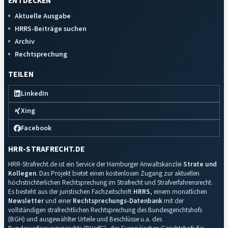
ENTDECKEN
Aktuelle Ausgabe
HRRS-Beiträge suchen
Archiv
Rechtsprechung
TEILEN
LinkedIn
Xing
Facebook
HRR-STRAFRECHT.DE
HRR-Strafrecht.de ist ein Service der Hamburger Anwaltskanzlei
Strate und
Kollegen
. Das Projekt bietet einen kostenlosen Zugang zur aktuellen
höchstrichterlichen Rechtsprechung im Strafrecht und Strafverfahrensrecht.
Es besteht aus der juristischen Fachzeitschrift
HRRS
, einem monatlichen
Newsletter
und einer
Rechtsprechungs-Datenbank
mit der
vollständigen strafrechtlichen Rechtsprechung des Bundesgerichtshofs
(BGH) und ausgewählter Urteile und Beschlüsse u.a. des