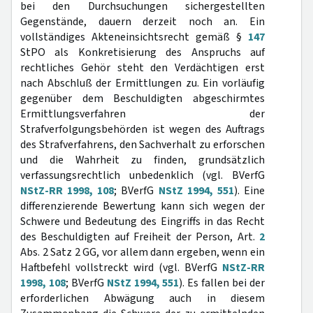
bei den Durchsuchungen sichergestellten
Gegenstände, dauern derzeit noch an. Ein
vollständiges Akteneinsichtsrecht gemäß §
147
StPO als Konkretisierung des Anspruchs auf
rechtliches Gehör steht den Verdächtigen erst
nach Abschluß der Ermittlungen zu. Ein vorläufig
gegenüber dem Beschuldigten abgeschirmtes
Ermittlungsverfahren der
Strafverfolgungsbehörden ist wegen des Auftrags
des Strafverfahrens, den Sachverhalt zu erforschen
und die Wahrheit zu finden, grundsätzlich
verfassungsrechtlich unbedenklich (vgl. BVerfG
NStZ-RR 1998, 108
; BVerfG
NStZ 1994, 551
). Eine
differenzierende Bewertung kann sich wegen der
Schwere und Bedeutung des Eingriffs in das Recht
des Beschuldigten auf Freiheit der Person, Art.
2
Abs. 2 Satz 2 GG, vor allem dann ergeben, wenn ein
Haftbefehl vollstreckt wird (vgl. BVerfG
NStZ-RR
1998, 108
; BVerfG
NStZ 1994, 551
). Es fallen bei der
erforderlichen Abwägung auch in diesem