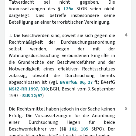
Tatverdacht sei nicht gegeben. Die
Voraussetzungen des §
129a
StGB seien nicht
dargelegt. Dies betreffe insbesondere seine
Beteiligung an einer terroristischen Vereinigung.
4
1. Die Beschwerden sind, soweit sie sich gegen die
Rechtmäßigkeit der Durchsuchungsanordnung
selbst wenden, wegen der mit der
Wohnungsdurchsuchung verbundenen Eingriffe in
die Grundrechte der Beschwerdeführer und der
Notwendigkeit eines effektiven Rechtsschutzes
zulässig, obwohl die Durchsuchung bereits
abgeschlossen ist (vgl.
BVerfGE 96, 27
ff.; BVerfG
NStZ-RR 1997, 330
; BGH, Beschl. vom 3. September
1997 -
StB 12/97
).
5
Die Rechtsmittel haben jedoch in der Sache keinen
Erfolg. Die Voraussetzungen für die Anordnung
einer Durchsuchung liegen für beide
Beschwerdeführer vor (§§
102
,
105
StPO). Der
angefochtene Beschluß ist nicht zu beanstanden.