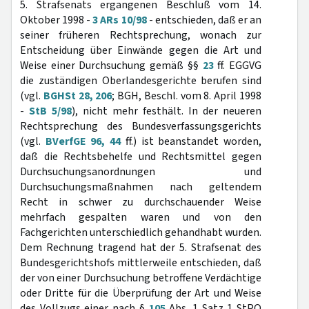
5. Strafsenats ergangenen Beschluß vom 14.
Oktober 1998 -
3 ARs 10/98
- entschieden, daß er an
seiner früheren Rechtsprechung, wonach zur
Entscheidung über Einwände gegen die Art und
Weise einer Durchsuchung gemäß §§
23
ff. EGGVG
die zuständigen Oberlandesgerichte berufen sind
(vgl.
BGHSt 28, 206
; BGH, Beschl. vom 8. April 1998
-
StB 5/98
), nicht mehr festhält. In der neueren
Rechtsprechung des Bundesverfassungsgerichts
(vgl.
BVerfGE 96, 44
ff.) ist beanstandet worden,
daß die Rechtsbehelfe und Rechtsmittel gegen
Durchsuchungsanordnungen und
Durchsuchungsmaßnahmen nach geltendem
Recht in schwer zu durchschauender Weise
mehrfach gespalten waren und von den
Fachgerichten unterschiedlich gehandhabt wurden.
Dem Rechnung tragend hat der 5. Strafsenat des
Bundesgerichtshofs mittlerweile entschieden, daß
der von einer Durchsuchung betroffene Verdächtige
oder Dritte für die Überprüfung der Art und Weise
des Vollzugs einer nach §
105
Abs. 1 Satz 1 StPO