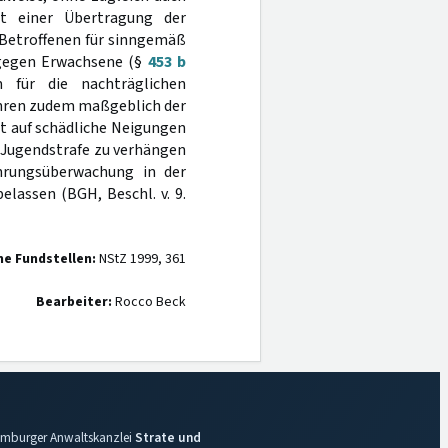
t einer Übertragung der
 Betroffenen für sinngemäß
 gegen Erwachsene (§
453 b
für die nachträglichen
ahren zudem maßgeblich der
at auf schädliche Neigungen
 Jugendstrafe zu verhängen
ährungsüberwachung in der
elassen (BGH, Beschl. v. 9.
ne Fundstellen:
NStZ 1999, 361
Bearbeiter:
Rocco Beck
 Hamburger Anwaltskanzlei
Strate und