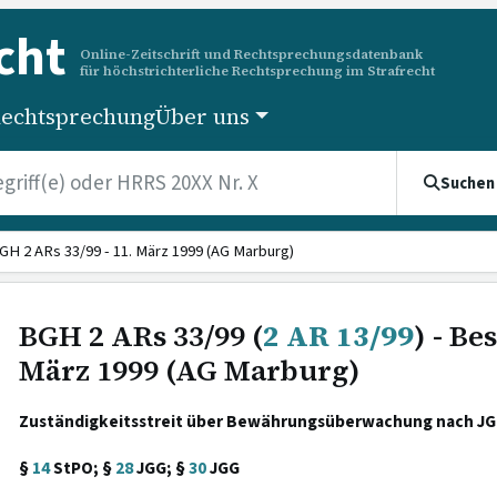
cht
Online-Zeitschrift und Rechtsprechungsdatenbank
für höchstrichterliche Rechtsprechung im Strafrecht
echtsprechung
Über uns
Suchen
GH 2 ARs 33/99 - 11. März 1999 (AG Marburg)
BGH 2 ARs 33/99 (
2 AR 13/99
) - Be
März 1999 (AG Marburg)
Zuständigkeitsstreit über Bewährungsüberwachung nach J
§
14
StPO; §
28
JGG; §
30
JGG