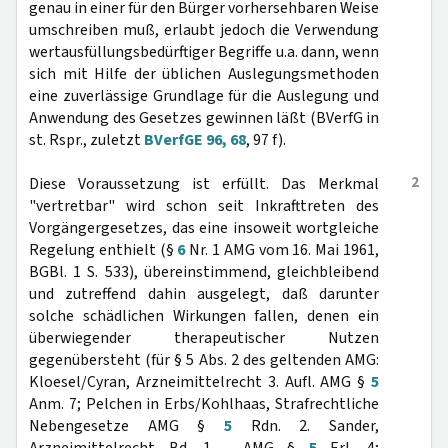
genau in einer für den Bürger vorhersehbaren Weise
umschreiben muß, erlaubt jedoch die Verwendung
wertausfüllungsbedürftiger Begriffe u.a. dann, wenn
sich mit Hilfe der üblichen Auslegungsmethoden
eine zuverlässige Grundlage für die Auslegung und
Anwendung des Gesetzes gewinnen läßt (BVerfG in
st. Rspr., zuletzt
BVerfGE 96, 68
, 97 f).
2
Diese Voraussetzung ist erfüllt. Das Merkmal
"vertretbar" wird schon seit Inkrafttreten des
Vorgängergesetzes, das eine insoweit wortgleiche
Regelung enthielt (§
6
Nr. 1 AMG vom 16. Mai 1961,
BGBl. 1 S. 533), übereinstimmend, gleichbleibend
und zutreffend dahin ausgelegt, daß darunter
solche schädlichen Wirkungen fallen, denen ein
überwiegender therapeutischer Nutzen
gegenübersteht (für § 5 Abs. 2 des geltenden AMG:
Kloesel/Cyran, Arzneimittelrecht 3. Aufl. AMG §
5
Anm. 7; Pelchen in Erbs/Kohlhaas, Strafrechtliche
Nebengesetze AMG §
5
Rdn. 2. Sander,