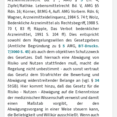
Arzneimittelrecht Bd. 1 , AMG §
5
Erl. 4;
Zipfel/Rathke. Lebensmittelrecht Bd. V, AMG §5
Rdn. 16; Körner, BtMG 4, Aufl. AMG Vorbem. Rdn. 6;
Wagner, Arzneimitteidelinquenz, 1984 S. 74 f; Wolz,
Bedenkliche Arzneimittel als Rechtsbegriff, 1988 S.
70 f, 83 ff; Räpple, Das Verbot bedenklicher
Arzneimittel, 1991 S. 104 ff). Dies entspricht
sowohl dem Regelungswillen des Gesetzgebers
(Amtliche Begründung zu §
5
AMG,
BT-Drucks.
7/3060 S. 45
) als auch dem objektiven Schutzzweck
des Gesetzes. Daß hiernach eine Abwägung von
Risiko und Nutzen stattfinden muß, macht die
Regelung nicht unbestimmt - auch sonst vertraut
das Gesetz dem Strafrichter die Bewertung und
Abwägung widerstreitender Belange an (vgl. §
34
StGB). Hier kommt hinzu, daß das Gesetz für die
Risiko - Nutzen - Abwägung auf die Erkenntnisse
der medizinischen Wissenschaft verweist und damit
einen Maßstab vorgibt, der den
Abwägungsvorgang in einer Weise steuern kann,
die Beliebigkeit und Willkür ausschließt. Wenn auch