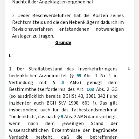
Nachteil der Angeklagten ergeben hat.
2. Jeder Beschwerdeführer hat die Kosten seines
Rechtsmittels und die den Nebenklägern dadurch im
Revisionsverfahren entstandenen notwendigen
Auslagen zu tragen.
Gründe
I.
1
1. Der Straftatbestand des Inverkehrbringens
bedenklicher Arzneimittel (§
95
Abs. 1 Nr. 1 in
Verbindung mit §
5
AMG) genügt dem
Bestimmtheitserfordernis des Art.
103
Abs. 2 GG
(so ausdrücklich bereits BGHSt 43, 3361 342 f und
inzidenter auch BGH StV 1998. 663 f). Das gilt
insbesondere auch für das Tatbestandsmerkmal
"bedenklich", das nach §
5
Abs. 2 AMG dann vorliegt,
wenn nach dem jeweiligen Stand der
wissenschaftlichen Erkenntnisse der begründete
Verdacht besteht, daß die betreffenden