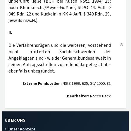
unberührt ließe (BGH bei Kusch NStZ 1994, 25;
auch Kleinknecht/Meyer-Goßner, StPO 44. Aufl. §
349 Rdn. 22 und Kuckein in KK 4. Aufl. § 349 Rdn, 29,
jeweils m.w.N.).
II.
8
Die Verfahrensrügen und die weiteren, vorstehend
nicht erörterten Sachbeschwerden der
Angeklagten sind - wie der Generalbundesanwalt in
seinen Antragsschriften zutreffend dargelegt hat -
ebenfalls unbegründet.
Externe Fundstellen:
NStZ 1999, 625; StV 2000, 81
Bearbeiter:
Rocco Beck
ÜBER UNS
Unser Konzept