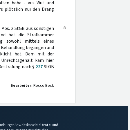
halten habe - aus Wut und
rs plötzlich nur den Drang
8
7
Abs. 2 StGB aus sonstigen
fend hat die Strafkammer
ng sowohl mittels eines
en Behandlung begangen und
klicht hat. Dem mit der
n Unrechtsgehalt kam hier
 Bestrafung nach §
227
StGB
Bearbeiter:
Rocco Beck
 Hamburger Anwaltskanzlei
Strate und