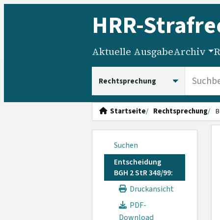
HRR
-Strafre
Aktuelle Ausgabe
Archiv
R
HRRS durchsuchen
Startseite
Rechtsprechung
B
Suchen
Entscheidung
BGH 2 StR 348/99:
Druckansicht
PDF-
Download