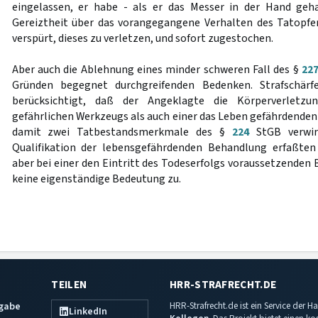
eingelassen, er habe - als er das Messer in der Hand ge
Gereiztheit über das vorangegangene Verhalten des Tatopfe
verspürt, dieses zu verletzen, und sofort zugestochen.
Aber auch die Ablehnung eines minder schweren Fall des §
22
Gründen begegnet durchgreifenden Bedenken. Strafschär
berücksichtigt, daß der Angeklagte die Körperverletzu
gefährlichen Werkzeugs als auch einer das Leben gefährdend
damit zwei Tatbestandsmerkmale des §
224
StGB verwir
Qualifikation der lebensgefährdenden Behandlung erfaßte
aber bei einer den Eintritt des Todeserfolgs voraussetzenden
keine eigenständige Bedeutung zu.
TEILEN
HRR-STRAFRECHT.DE
sgabe
HRR-Strafrecht.de ist ein Service der
LinkedIn