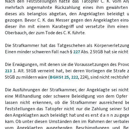
Nach den Feststellungen hatte das Tatopfer C. K. vom Ang
mehrfach angemahnte Rückzahlung eines ihm gewährten 
dieses als belanglos abgetan, den Angeklagten beleidigt u
gezogen. Bevor C. K. das Messer gegen den Angeklagten ein
dieser ihn mit einem Karategriff und versetzte ihm einen
Oberbauch, der zum Tode des C. K. führte.
Die Strafkammer hat das Tatgeschehen als Körperverletzung
Einen minder schweren Fall nach §
227
Abs. 2 StGB hat sie nic
Die Erwägungen, mit denen sie die Voraussetzungen des Prov
213
1. Alt. StGB verneint hat, bei deren Vorliegen die Straf
StGB zu mildern wäre (
BGHSt 25, 222
, 224), sind nicht rechtsfeh
Die Ausführungen der Strafkammer, der Angeklagte sei nich
eine Mißhandlung oder schwere Beleidigung von dem Opfer
lassen nicht erkennen, ob die Strafkammer ausreichend b
Feststellungen das Tatopfer nicht nur die Zahlung seiner S
den Angeklagten auch beleidigt hat und es erst d a n n zu ge
kam. Ob unter diesen Umständen den im Rahmen der verbale
vom Angeklagten ausgehenden Beschimpfungen und Bel