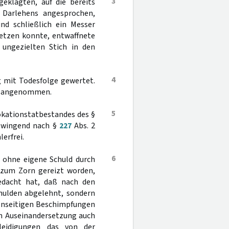
3
eklagten, auf die bereits
Darlehens angesprochen,
nd schließlich ein Messer
setzen konnte, entwaffnete
 ungezielten Stich in den
4
 mit Todesfolge gewertet.
ht angenommen.
5
okationstatbestandes des §
e zwingend nach §
227
Abs. 2
lerfrei.
6
t ohne eigene Schuld durch
 zum Zorn gereizt worden,
edacht hat, daß nach den
chulden abgelehnt, sondern
genseitigen Beschimpfungen
n Auseinandersetzung auch
eidigungen das von der