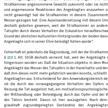
Strafkammer angenommene Gewicht zukommt oder sie nicht v
und angemessene Reaktionen des Angeklagten anzusehen si
nicht gewürdigt hat die Strafkammer in diesem Zusammenh
Messer gezogen hat. Eine Auseinandersetzung mit diesem Um
deshalb geboten gewesen, weil die Strafkammer an anderer
Tatopfer durch dieses Verhalten die Eskalation heraufbeschwo
Grund des ähnlichen kulturellen Hintergrundes der beiden dav
Angeklagte sich in seiner Ehre beleidigt fühlen würde".
Fehlerhaft ist jedenfalls die Begründung, mit der die Strafkam
§
213
1. Alt. StGB deshalb verneint hat, weil der Angeklagte n
hingerissen worden sei. Daß die Situation objektiv in dem Mo
Angeklagte das Messer des Tatopfers in der Hand hatte und d
daß ihm dieses nicht mehr gefährlich werden konnte, schließt
Angeklagten aus. Entscheidend für den Anwendungsbereich de
ob die durch das vorausgegangene Verhalten des Opfers v
Reizung die Tat ausgelöst hat, ein motivationspsychologis
der Mißhandlung oder Beleidigung durch das Opfer und der 
des Täters besteht. Davon ist hier auszugehen. Nach dem
glaubhaft zugrundegelegten Geständnis des Angeklagte