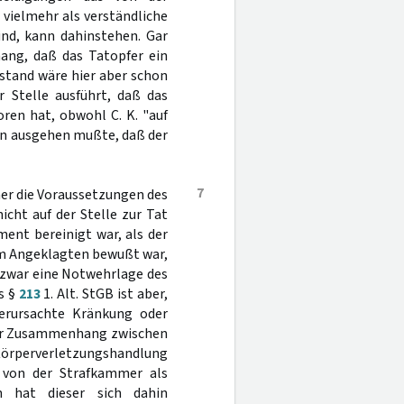
ielmehr als verständliche
nd, kann dahinstehen. Gar
ang, daß das Tatopfer ein
stand wäre hier aber schon
 Stelle ausführt, daß das
ren hat, obwohl C. K. "auf
on ausgehen mußte, daß der
7
mer die Voraussetzungen des
icht auf der Stelle zur Tat
ment bereinigt war, als der
em Angeklagten bewußt war,
 zwar eine Notwehrlage des
s §
213
1. Alt. StGB ist aber,
erursachte Kränkung oder
cher Zusammenhang zwischen
Körperverletzungshandlung
 von der Strafkammer als
n hat dieser sich dahin