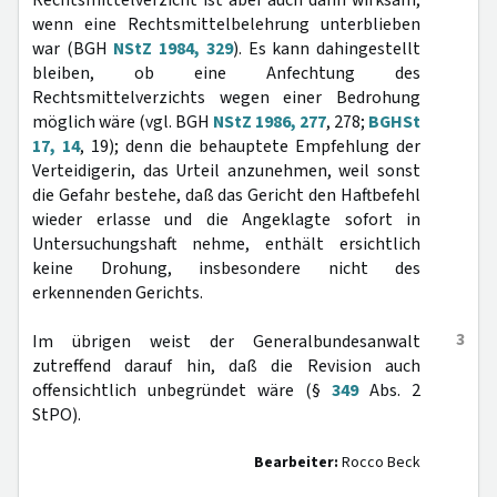
Rechtsmittelverzicht ist aber auch dann wirksam,
wenn eine Rechtsmittelbelehrung unterblieben
war (BGH
NStZ 1984, 329
). Es kann dahingestellt
bleiben, ob eine Anfechtung des
Rechtsmittelverzichts wegen einer Bedrohung
möglich wäre (vgl. BGH
NStZ 1986, 277
, 278;
BGHSt
17, 14
, 19); denn die behauptete Empfehlung der
Verteidigerin, das Urteil anzunehmen, weil sonst
die Gefahr bestehe, daß das Gericht den Haftbefehl
wieder erlasse und die Angeklagte sofort in
Untersuchungshaft nehme, enthält ersichtlich
keine Drohung, insbesondere nicht des
erkennenden Gerichts.
3
Im übrigen weist der Generalbundesanwalt
zutreffend darauf hin, daß die Revision auch
offensichtlich unbegründet wäre (§
349
Abs. 2
StPO).
Bearbeiter:
Rocco Beck