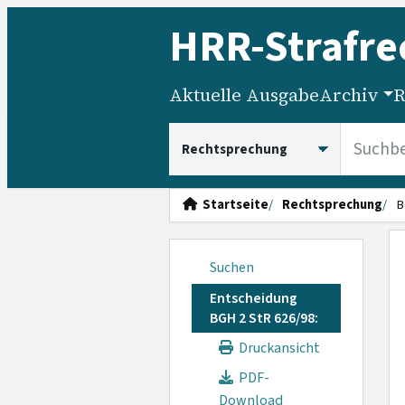
HRR
-Strafre
Aktuelle Ausgabe
Archiv
R
HRRS durchsuchen
Startseite
Rechtsprechung
B
Suchen
Entscheidung
BGH 2 StR 626/98:
Druckansicht
PDF-
Download