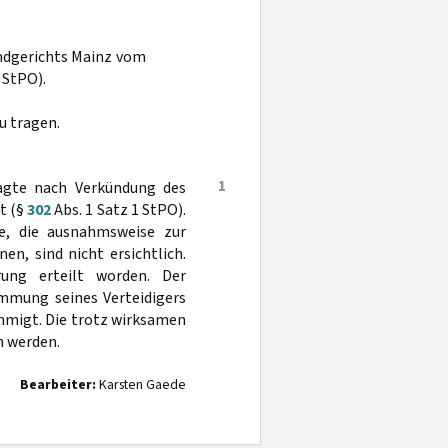
andgerichts Mainz vom
 StPO).
u tragen.
1
lagte nach Verkündung des
t (§
302
Abs. 1 Satz 1 StPO).
de, die ausnahmsweise zur
n, sind nicht ersichtlich.
ung erteilt worden. Der
mmung seines Verteidigers
ehmigt. Die trotz wirksamen
n werden.
Bearbeiter:
Karsten Gaede