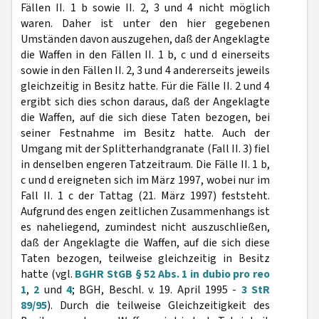
Fällen II. 1 b sowie II. 2, 3 und 4 nicht möglich
waren. Daher ist unter den hier gegebenen
Umständen davon auszugehen, daß der Angeklagte
die Waffen in den Fällen II. 1 b, c und d einerseits
sowie in den Fällen II. 2, 3 und 4 andererseits jeweils
gleichzeitig in Besitz hatte. Für die Fälle II. 2 und 4
ergibt sich dies schon daraus, daß der Angeklagte
die Waffen, auf die sich diese Taten bezogen, bei
seiner Festnahme im Besitz hatte. Auch der
Umgang mit der Splitterhandgranate (Fall II. 3) fiel
in denselben engeren Tatzeitraum. Die Fälle II. 1 b,
c und d ereigneten sich im März 1997, wobei nur im
Fall II. 1 c der Tattag (21. März 1997) feststeht.
Aufgrund des engen zeitlichen Zusammenhangs ist
es naheliegend, zumindest nicht auszuschließen,
daß der Angeklagte die Waffen, auf die sich diese
Taten bezogen, teilweise gleichzeitig in Besitz
hatte (vgl.
BGHR StGB § 52 Abs. 1 in dubio pro reo
1
,
2
und
4
; BGH, Beschl. v. 19. April 1995 -
3 StR
89/95
). Durch die teilweise Gleichzeitigkeit des