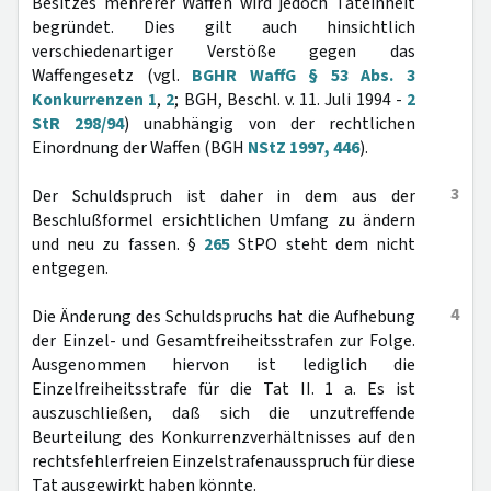
Besitzes mehrerer Waffen wird jedoch Tateinheit
begründet. Dies gilt auch hinsichtlich
verschiedenartiger Verstöße gegen das
Waffengesetz (vgl.
BGHR WaffG § 53 Abs. 3
Konkurrenzen 1
,
2
; BGH, Beschl. v. 11. Juli 1994 -
2
StR 298/94
) unabhängig von der rechtlichen
Einordnung der Waffen (BGH
NStZ 1997, 446
).
3
Der Schuldspruch ist daher in dem aus der
Beschlußformel ersichtlichen Umfang zu ändern
und neu zu fassen. §
265
StPO steht dem nicht
entgegen.
4
Die Änderung des Schuldspruchs hat die Aufhebung
der Einzel- und Gesamtfreiheitsstrafen zur Folge.
Ausgenommen hiervon ist lediglich die
Einzelfreiheitsstrafe für die Tat II. 1 a. Es ist
auszuschließen, daß sich die unzutreffende
Beurteilung des Konkurrenzverhältnisses auf den
rechtsfehlerfreien Einzelstrafenausspruch für diese
Tat ausgewirkt haben könnte.