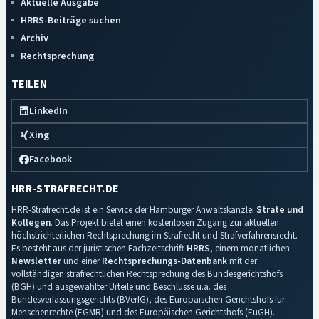
Aktuelle Ausgabe
HRRS-Beiträge suchen
Archiv
Rechtsprechung
TEILEN
LinkedIn
Xing
Facebook
HRR-STRAFRECHT.DE
HRR-Strafrecht.de ist ein Service der Hamburger Anwaltskanzlei
Strate und
Kollegen
. Das Projekt bietet einen kostenlosen Zugang zur aktuellen
höchstrichterlichen Rechtsprechung im Strafrecht und Strafverfahrensrecht.
Es besteht aus der juristischen Fachzeitschrift
HRRS
, einem monatlichen
Newsletter
und einer
Rechtsprechungs-Datenbank
mit der
vollständigen strafrechtlichen Rechtsprechung des Bundesgerichtshofs
(BGH) und ausgewählter Urteile und Beschlüsse u.a. des
Bundesverfassungsgerichts (BVerfG), des Europäischen Gerichtshofs für
Menschenrechte (EGMR) und des Europäischen Gerichtshofs (EuGH).