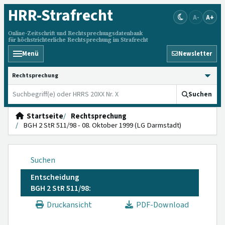
HRR
-Strafrecht
A-
A+
Online-Zeitschrift und Rechtsprechungsdatenbank
für höchstrichterliche Rechtsprechung im Strafrecht
Menü
Newsletter
HRRS durchsuchen
Suchen
Startseite
Rechtsprechung
BGH 2 StR 511/98 - 08. Oktober 1999 (LG Darmstadt)
Suchen
Entscheidung
BGH 2 StR 511/98:
Druckansicht
PDF-Download