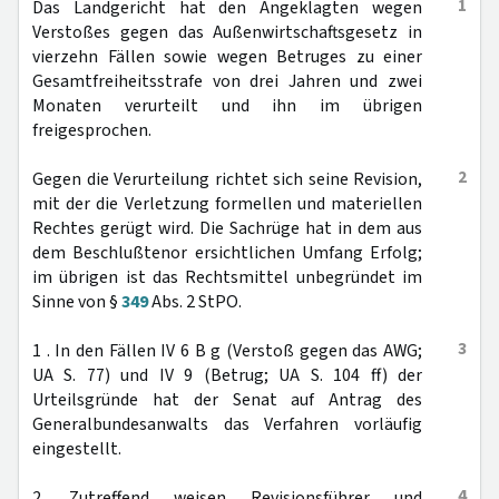
1
Das Landgericht hat den Angeklagten wegen
Verstoßes gegen das Außenwirtschaftsgesetz in
vierzehn Fällen sowie wegen Betruges zu einer
Gesamtfreiheitsstrafe von drei Jahren und zwei
Monaten verurteilt und ihn im übrigen
freigesprochen.
2
Gegen die Verurteilung richtet sich seine Revision,
mit der die Verletzung formellen und materiellen
Rechtes gerügt wird. Die Sachrüge hat in dem aus
dem Beschlußtenor ersichtlichen Umfang Erfolg;
im übrigen ist das Rechtsmittel unbegründet im
Sinne von §
349
Abs. 2 StPO.
3
1 . In den Fällen IV 6 B g (Verstoß gegen das AWG;
UA S. 77) und IV 9 (Betrug; UA S. 104 ff) der
Urteilsgründe hat der Senat auf Antrag des
Generalbundesanwalts das Verfahren vorläufig
eingestellt.
4
2. Zutreffend weisen Revisionsführer und