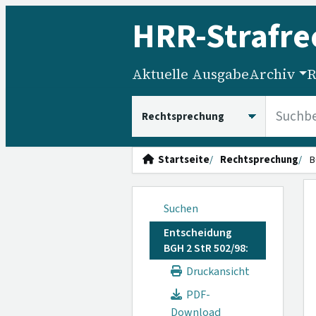
HRR
-Strafre
Aktuelle Ausgabe
Archiv
R
HRRS durchsuchen
Startseite
Rechtsprechung
B
Suchen
Entscheidung
BGH 2 StR 502/98:
Druckansicht
PDF-
Download