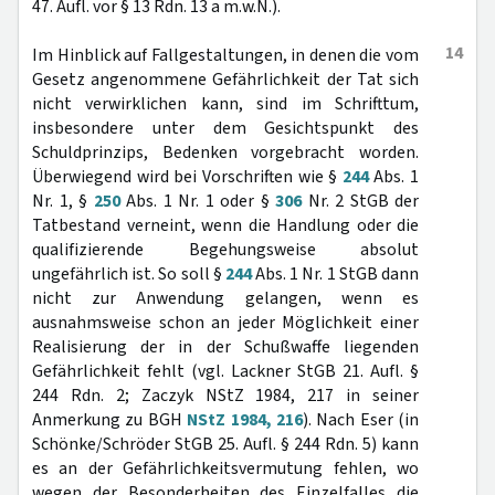
47. Aufl. vor § 13 Rdn. 13 a m.w.N.).
14
Im Hinblick auf Fallgestaltungen, in denen die vom
Gesetz angenommene Gefährlichkeit der Tat sich
nicht verwirklichen kann, sind im Schrifttum,
insbesondere unter dem Gesichtspunkt des
Schuldprinzips, Bedenken vorgebracht worden.
Überwiegend wird bei Vorschriften wie §
244
Abs. 1
Nr. 1, §
250
Abs. 1 Nr. 1 oder §
306
Nr. 2 StGB der
Tatbestand verneint, wenn die Handlung oder die
qualifizierende Begehungsweise absolut
ungefährlich ist. So soll §
244
Abs. 1 Nr. 1 StGB dann
nicht zur Anwendung gelangen, wenn es
ausnahmsweise schon an jeder Möglichkeit einer
Realisierung der in der Schußwaffe liegenden
Gefährlichkeit fehlt (vgl. Lackner StGB 21. Aufl. §
244 Rdn. 2; Zaczyk NStZ 1984, 217 in seiner
Anmerkung zu BGH
NStZ 1984, 216
). Nach Eser (in
Schönke/Schröder StGB 25. Aufl. § 244 Rdn. 5) kann
es an der Gefährlichkeitsvermutung fehlen, wo
wegen der Besonderheiten des Einzelfalles die