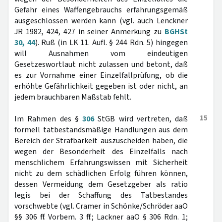
Gefahr eines Waffengebrauchs erfahrungsgemäß
ausgeschlossen werden kann (vgl. auch Lenckner
JR 1982, 424, 427 in seiner Anmerkung zu
BGHSt
30, 44
). Ruß (in LK 11. Aufl. § 244 Rdn. 5) hingegen
will Ausnahmen vom eindeutigen
Gesetzeswortlaut nicht zulassen und betont, daß
es zur Vornahme einer Einzelfallprüfung, ob die
erhöhte Gefährlichkeit gegeben ist oder nicht, an
jedem brauchbaren Maßstab fehlt.
15
Im Rahmen des §
306
StGB wird vertreten, daß
formell tatbestandsmäßige Handlungen aus dem
Bereich der Strafbarkeit auszuscheiden haben, die
wegen der Besonderheit des Einzelfalls nach
menschlichem Erfahrungswissen mit Sicherheit
nicht zu dem schädlichen Erfolg führen können,
dessen Vermeidung dem Gesetzgeber als ratio
legis bei der Schaffung des Tatbestandes
vorschwebte (vgl. Cramer in Schönke/Schröder aaO
§§ 306 ff. Vorbem. 3 ff.; Lackner aaO § 306 Rdn. 1;