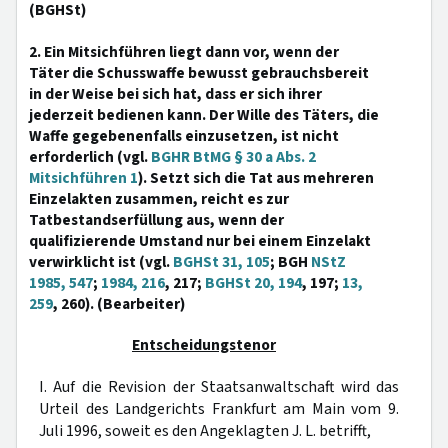
(BGHSt)
2. Ein Mitsichführen liegt dann vor, wenn der
Täter die Schusswaffe bewusst gebrauchsbereit
in der Weise bei sich hat, dass er sich ihrer
jederzeit bedienen kann. Der Wille des Täters, die
Waffe gegebenenfalls einzusetzen, ist nicht
erforderlich (vgl.
BGHR BtMG § 30 a Abs. 2
Mitsichführen 1
). Setzt sich die Tat aus mehreren
Einzelakten zusammen, reicht es zur
Tatbestandserfüllung aus, wenn der
qualifizierende Umstand nur bei einem Einzelakt
verwirklicht ist (vgl.
BGHSt 31, 105
; BGH
NStZ
1985, 547
;
1984, 216
, 217;
BGHSt 20, 194
, 197;
13,
259
, 260). (Bearbeiter)
Entscheidungstenor
I. Auf die Revision der Staatsanwaltschaft wird das
Urteil des Landgerichts Frankfurt am Main vom 9.
Juli 1996, soweit es den Angeklagten J. L. betrifft,