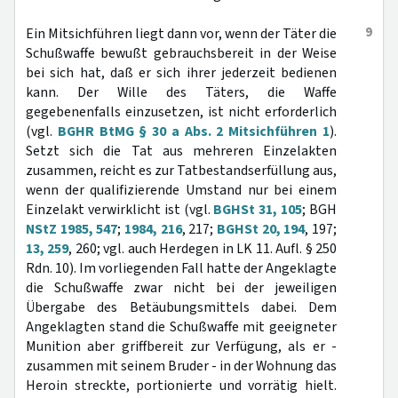
9
Ein Mitsichführen liegt dann vor, wenn der Täter die
Schußwaffe bewußt gebrauchsbereit in der Weise
bei sich hat, daß er sich ihrer jederzeit bedienen
kann. Der Wille des Täters, die Waffe
gegebenenfalls einzusetzen, ist nicht erforderlich
(vgl.
BGHR BtMG § 30 a Abs. 2 Mitsichführen 1
).
Setzt sich die Tat aus mehreren Einzelakten
zusammen, reicht es zur Tatbestandserfüllung aus,
wenn der qualifizierende Umstand nur bei einem
Einzelakt verwirklicht ist (vgl.
BGHSt 31, 105
; BGH
NStZ 1985, 547
;
1984, 216
, 217;
BGHSt 20, 194
, 197;
13, 259
, 260; vgl. auch Herdegen in LK 11. Aufl. § 250
Rdn. 10). Im vorliegenden Fall hatte der Angeklagte
die Schußwaffe zwar nicht bei der jeweiligen
Übergabe des Betäubungsmittels dabei. Dem
Angeklagten stand die Schußwaffe mit geeigneter
Munition aber griffbereit zur Verfügung, als er -
zusammen mit seinem Bruder - in der Wohnung das
Heroin streckte, portionierte und vorrätig hielt.