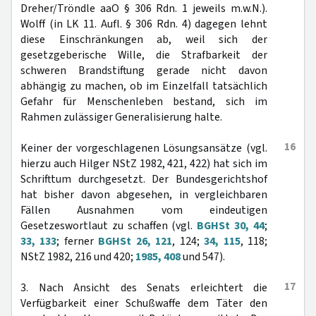
Dreher/Tröndle aaO § 306 Rdn. 1 jeweils m.w.N.).
Wolff (in LK 11. Aufl. § 306 Rdn. 4) dagegen lehnt
diese Einschränkungen ab, weil sich der
gesetzgeberische Wille, die Strafbarkeit der
schweren Brandstiftung gerade nicht davon
abhängig zu machen, ob im Einzelfall tatsächlich
Gefahr für Menschenleben bestand, sich im
Rahmen zulässiger Generalisierung halte.
16
Keiner der vorgeschlagenen Lösungsansätze (vgl.
hierzu auch Hilger NStZ 1982, 421, 422) hat sich im
Schrifttum durchgesetzt. Der Bundesgerichtshof
hat bisher davon abgesehen, in vergleichbaren
Fällen Ausnahmen vom eindeutigen
Gesetzeswortlaut zu schaffen (vgl.
BGHSt 30, 44
;
33, 133
; ferner
BGHSt 26, 121
, 124;
34, 115
, 118;
NStZ 1982, 216 und 420;
1985, 408
und 547).
17
3. Nach Ansicht des Senats erleichtert die
Verfügbarkeit einer Schußwaffe dem Täter den