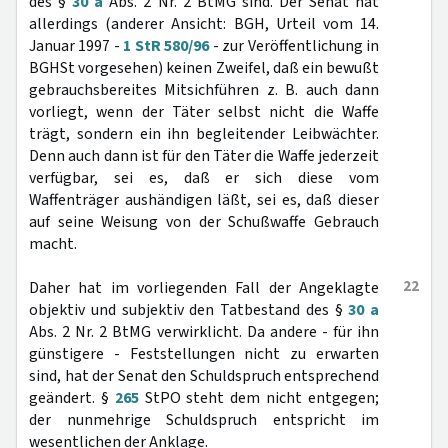
des §
30 a
Abs. 2 Nr. 2 BtMG sind. Der Senat hat
allerdings (anderer Ansicht: BGH, Urteil vom 14.
Januar 1997 -
1 StR 580/96
- zur Veröffentlichung in
BGHSt vorgesehen) keinen Zweifel, daß ein bewußt
gebrauchsbereites Mitsichführen z. B. auch dann
vorliegt, wenn der Täter selbst nicht die Waffe
trägt, sondern ein ihn begleitender Leibwächter.
Denn auch dann ist für den Täter die Waffe jederzeit
verfügbar, sei es, daß er sich diese vom
Waffenträger aushändigen läßt, sei es, daß dieser
auf seine Weisung von der Schußwaffe Gebrauch
macht.
22
Daher hat im vorliegenden Fall der Angeklagte
objektiv und subjektiv den Tatbestand des §
30 a
Abs. 2 Nr. 2 BtMG verwirklicht. Da andere - für ihn
günstigere - Feststellungen nicht zu erwarten
sind, hat der Senat den Schuldspruch entsprechend
geändert. §
265
StPO steht dem nicht entgegen;
der nunmehrige Schuldspruch entspricht im
wesentlichen der Anklage.