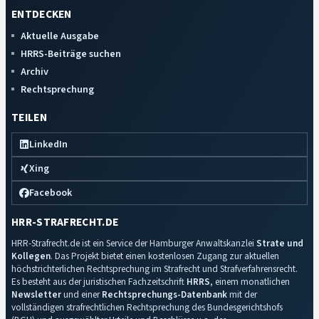
ENTDECKEN
Aktuelle Ausgabe
HRRS-Beiträge suchen
Archiv
Rechtsprechung
TEILEN
LinkedIn
Xing
Facebook
HRR-STRAFRECHT.DE
HRR-Strafrecht.de ist ein Service der Hamburger Anwaltskanzlei
Strate und
Kollegen
. Das Projekt bietet einen kostenlosen Zugang zur aktuellen
höchstrichterlichen Rechtsprechung im Strafrecht und Strafverfahrensrecht.
Es besteht aus der juristischen Fachzeitschrift
HRRS
, einem monatlichen
Newsletter
und einer
Rechtsprechungs-Datenbank
mit der
vollständigen strafrechtlichen Rechtsprechung des Bundesgerichtshofs