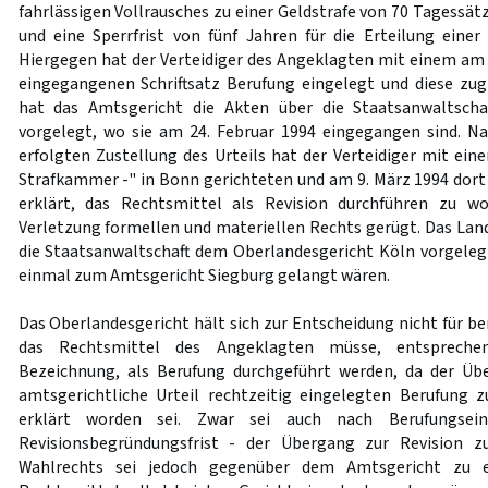
fahrlässigen Vollrausches zu einer Geldstrafe von 70 Tagessätz
und eine Sperrfrist von fünf Jahren für die Erteilung einer
Hiergegen hat der Verteidiger des Angeklagten mit einem am 1
eingegangenen Schriftsatz Berufung eingelegt und diese zug
hat das Amtsgericht die Akten über die Staatsanwaltsch
vorgelegt, wo sie am 24. Februar 1994 eingegangen sind. N
erfolgten Zustellung des Urteils hat der Verteidiger mit ein
Strafkammer -" in Bonn gerichteten und am 9. März 1994 dort
erklärt, das Rechtsmittel als Revision durchführen zu wo
Verletzung formellen und materiellen Rechts gerügt. Das Land
die Staatsanwaltschaft dem Oberlandesgericht Köln vorgeleg
einmal zum Amtsgericht Siegburg gelangt wären.
Das Oberlandesgericht hält sich zur Entscheidung nicht für ber
das Rechtsmittel des Angeklagten müsse, entsprechen
Bezeichnung, als Berufung durchgeführt werden, da der Ü
amtsgerichtliche Urteil rechtzeitig eingelegten Berufung 
erklärt worden sei. Zwar sei auch nach Berufungsein
Revisionsbegründungsfrist - der Übergang zur Revision z
Wahlrechts sei jedoch gegenüber dem Amtsgericht zu e