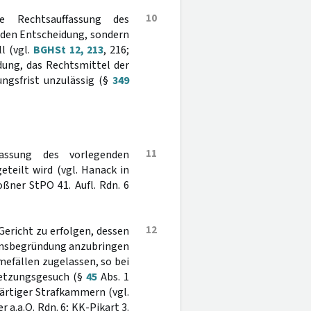
10
 Rechtsauffassung des
nden Entscheidung, sondern
l (vgl.
BGHSt 12, 213
, 216;
dung, das Rechtsmittel der
ngsfrist unzulässig (§
349
11
assung des vorlegenden
eteilt wird (vgl. Hanack in
ßner StPO 41. Aufl. Rdn. 6
12
Gericht zu erfolgen, dessen
sionsbegründung anzubringen
efällen zugelassen, so bei
setzungsgesuch (§
45
Abs. 1
wärtiger Strafkammern (vgl.
a.a.O. Rdn. 6; KK-Pikart 3.