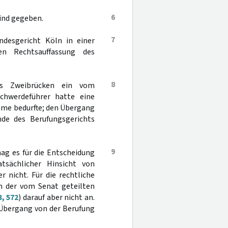
6
ind gegeben.
7
ndesgericht Köln in einer
en Rechtsauffassung des
8
hts Zweibrücken ein vom
chwerdeführer hatte eine
hme bedurfte; den Übergang
nde des Berufungsgerichts
9
mag es für die Entscheidung
tsächlicher Hinsicht von
 nicht. Für die rechtliche
 der vom Senat geteilten
3, 572
) darauf aber nicht an.
 Übergang von der Berufung