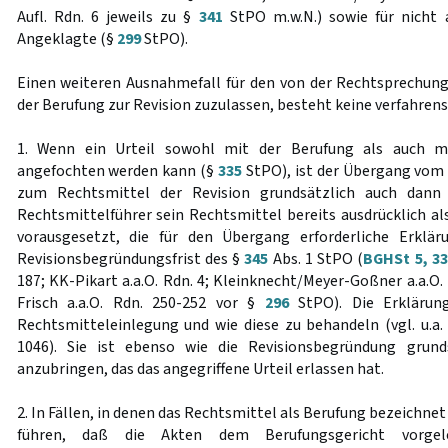
Aufl. Rdn. 6 jeweils zu §
341
StPO m.w.N.) sowie für nicht a
Angeklagte (§
299
StPO).
Einen weiteren Ausnahmefall für den von der Rechtsprechun
der Berufung zur Revision zuzulassen, besteht keine verfahren
1. Wenn ein Urteil sowohl mit der Berufung als auch mi
angefochten werden kann (§
335
StPO), ist der Übergang vom
zum Rechtsmittel der Revision grundsätzlich auch dann
Rechtsmittelführer sein Rechtsmittel bereits ausdrücklich al
vorausgesetzt, die für den Übergang erforderliche Erklär
Revisionsbegründungsfrist des §
345
Abs. 1 StPO (
BGHSt 5, 3
187; KK-Pikart a.a.O. Rdn. 4; Kleinknecht/Meyer-Goßner a.a.O. 
Frisch a.a.O. Rdn. 250-252 vor §
296
StPO). Die Erklärun
Rechtsmitteleinlegung und wie diese zu behandeln (vgl. u.
1046). Sie ist ebenso wie die Revisionsbegründung grund
anzubringen, das das angegriffene Urteil erlassen hat.
2. In Fällen, in denen das Rechtsmittel als Berufung bezeichne
führen, daß die Akten dem Berufungsgericht vorge