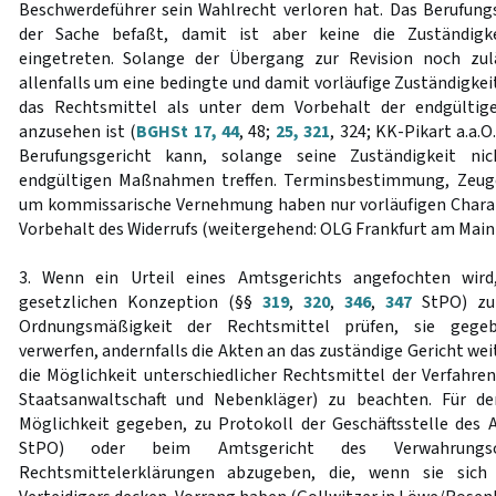
Beschwerdeführer sein Wahlrecht verloren hat. Das Berufung
der Sache befaßt, damit ist aber keine die Zuständigk
eingetreten. Solange der Übergang zur Revision noch zulä
allenfalls um eine bedingte und damit vorläufige Zuständigkei
das Rechtsmittel als unter dem Vorbehalt der endgülti
anzusehen ist (
BGHSt 17, 44
, 48;
25, 321
, 324; KK-Pikart a.a.O
Berufungsgericht kann, solange seine Zuständigkeit nic
endgültigen Maßnahmen treffen. Terminsbestimmung, Zeug
um kommissarische Vernehmung haben nur vorläufigen Chara
Vorbehalt des Widerrufs (weitergehend: OLG Frankfurt am Mai
3. Wenn ein Urteil eines Amtsgerichts angefochten wird
gesetzlichen Konzeption (§§
319
,
320
,
346
,
347
StPO) zun
Ordnungsmäßigkeit der Rechtsmittel prüfen, sie gegebe
verwerfen, andernfalls die Akten an das zuständige Gericht wei
die Möglichkeit unterschiedlicher Rechtsmittel der Verfahren
Staatsanwaltschaft und Nebenkläger) zu beachten. Für de
Möglichkeit gegeben, zu Protokoll der Geschäftsstelle des
StPO) oder beim Amtsgericht des Verwahrun
Rechtsmittelerklärungen abzugeben, die, wenn sie sich