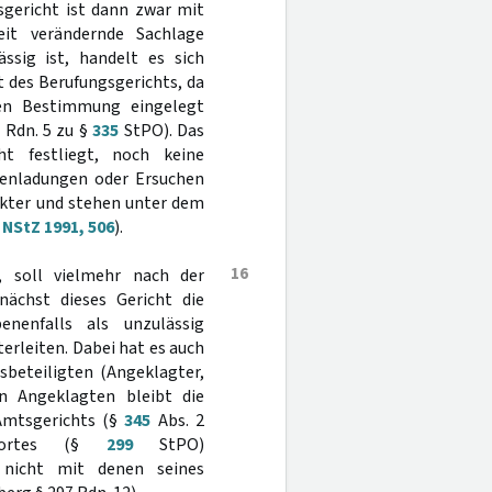
sgericht ist dann zwar mit
eit verändernde Sachlage
ssig ist, handelt es sich
t des Berufungsgerichts, da
gen Bestimmung eingelegt
. Rdn. 5 zu §
335
StPO). Das
ht festliegt, noch keine
enladungen oder Ersuchen
kter und stehen unter dem
n
NStZ 1991, 506
).
16
, soll vielmehr nach der
ächst dieses Gericht die
nenfalls als unzulässig
terleiten. Dabei hat es auch
sbeteiligten (Angeklagter,
n Angeklagten bleibt die
 Amtsgerichts (§
345
Abs. 2
gsortes (§
299
StPO)
 nicht mit denen seines