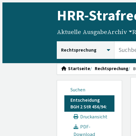
HRR
-Strafre
Aktuelle Ausgabe
Archiv
R
HRRS durchsuchen
Startseite
Rechtsprechung
B
Suchen
Entscheidung
BGH 2 StR 456/94:
Druckansicht
PDF-
Download