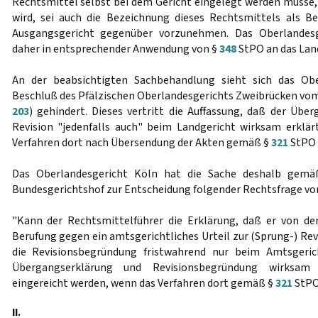
Rechtsmittel selbst bei dem Gericht eingelegt werden müsse,
wird, sei auch die Bezeichnung dieses Rechtsmittels als B
Ausgangsgericht gegenüber vorzunehmen. Das Oberlandes
daher in entsprechender Anwendung von §
348
StPO an das Lan
An der beabsichtigten Sachbehandlung sieht sich das Obe
Beschluß des Pfälzischen Oberlandesgerichts Zweibrücken vom 
203
) gehindert. Dieses vertritt die Auffassung, daß der Übe
Revision "jedenfalls auch" beim Landgericht wirksam erklä
Verfahren dort nach Übersendung der Akten gemäß §
321
StPO 
Das Oberlandesgericht Köln hat die Sache deshalb gem
Bundesgerichtshof zur Entscheidung folgender Rechtsfrage vor
"Kann der Rechtsmittelführer die Erklärung, daß er von de
Berufung gegen ein amtsgerichtliches Urteil zur (Sprung-) Re
die Revisionsbegründung fristwahrend nur beim Amtsgeric
Übergangserklärung und Revisionsbegründung wirksam
eingereicht werden, wenn das Verfahren dort gemäß §
321
StPO 
II.