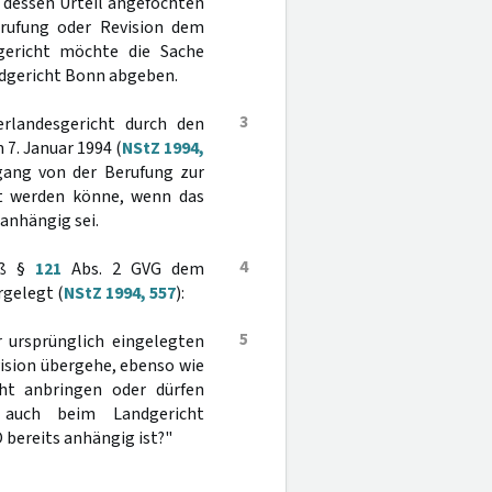
 dessen Urteil angefochten
erufung oder Revision dem
gericht möchte die Sache
dgericht Bonn abgeben.
3
rlandesgericht durch den
7. Januar 1994 (
NStZ 1994,
rgang von der Berufung zur
rt werden könne, wenn das
anhängig sei.
4
äß §
121
Abs. 2 GVG dem
gelegt (
NStZ 1994, 557
):
5
r ursprünglich eingelegten
vision übergehe, ebenso wie
ht anbringen oder dürfen
 auch beim Landgericht
bereits anhängig ist?"