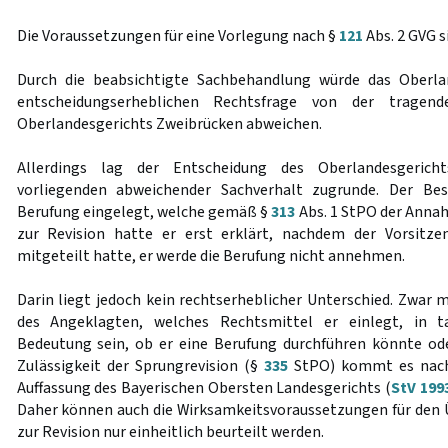
Die Voraussetzungen für eine Vorlegung nach §
121
Abs. 2 GVG s
Durch die beabsichtigte Sachbehandlung würde das Oberla
entscheidungserheblichen Rechtsfrage von der tragend
Oberlandesgerichts Zweibrücken abweichen.
Allerdings lag der Entscheidung des Oberlandesgeric
vorliegenden abweichender Sachverhalt zugrunde. Der Bes
Berufung eingelegt, welche gemäß §
313
Abs. 1 StPO der Anna
zur Revision hatte er erst erklärt, nachdem der Vorsitze
mitgeteilt hatte, er werde die Berufung nicht annehmen.
Darin liegt jedoch kein rechtserheblicher Unterschied. Zwar 
des Angeklagten, welches Rechtsmittel er einlegt, in ta
Bedeutung sein, ob er eine Berufung durchführen könnte oder
Zulässigkeit der Sprungrevision (§
335
StPO) kommt es nach
Auffassung des Bayerischen Obersten Landesgerichts (
StV 199
Daher können auch die Wirksamkeitsvoraussetzungen für den
zur Revision nur einheitlich beurteilt werden.