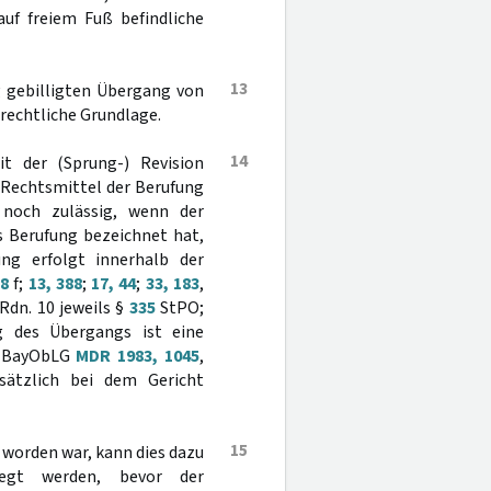
uf freiem Fuß befindliche
13
g gebilligten Übergang von
srechtliche Grundlage.
14
t der (Sprung-) Revision
 Rechtsmittel der Berufung
 noch zulässig, wenn der
s Berufung bezeichnet hat,
ung erfolgt innerhalb der
38
f;
13, 388
;
17, 44
;
33, 183
,
Rdn. 10 jeweils §
335
StPO;
g des Übergangs ist eine
a. BayObLG
MDR 1983, 1045
,
sätzlich bei dem Gericht
15
t worden war, kann dies dazu
legt werden, bevor der