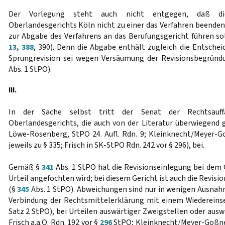
Der Vorlegung steht auch nicht entgegen, daß die
Oberlandesgerichts Köln nicht zu einer das Verfahren beende
zur Abgabe des Verfahrens an das Berufungsgericht führen sol
13, 388
, 390). Denn die Abgabe enthält zugleich die Entschei
Sprungrevision sei wegen Versäumung der Revisionsbegründu
Abs. 1 StPO).
III.
In der Sache selbst tritt der Senat der Rechtsauff
Oberlandesgerichts, die auch von der Literatur überwiegend g
Löwe-Rosenberg, StPO 24. Aufl. Rdn. 9; Kleinknecht/Meyer-Go
jeweils zu § 335; Frisch in SK-StPO Rdn. 242 vor § 296), bei.
Gemäß §
341
Abs. 1 StPO hat die Revisionseinlegung bei dem 
Urteil angefochten wird; bei diesem Gericht ist auch die Revi
(§
345
Abs. 1 StPO). Abweichungen sind nur in wenigen Ausnahm
Verbindung der Rechtsmittelerklärung mit einem Wiederein
Satz 2 StPO), bei Urteilen auswärtiger Zweigstellen oder aus
Frisch a.a.O. Rdn. 192 vor §
296
StPO; Kleinknecht/Meyer-Goßner 