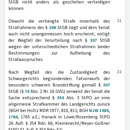
StGB nicht anders als geschehen verteidigen
können.
21
Obwohl die verhängte Strafe innerhalb des
Strafrahmens des §
306
StGB liegt und dem Senat
auch nicht unangemessen hoch erscheint, nötigt
der Wegfall der Verurteilung nach §
307
StGB
wegen der unterschiedlichen Strafrahmen beider
Bestimmungen zur Aufhebung des
Strafausspruches.
22
Nach Wegfall des die Zuständigkeit des
Schwurgerichts begründenden Tatvorwurfs der
besonders schweren Brandstiftung gemäß §
307
StGB (§
74
Abs. 2 Nr. 16 GVG) verweist der Senat die
Sache entsprechend §
354
Abs. 3 StPO an eine
allgemeine Strafkammer des Landgerichts zurück
(BGH bei Holtz MDR 1977, 810, 811; BGH
NJW 1984,
1764
, 1765 a.E.; Hanack in Löwe/Rosenberg StPO
24. Aufl. § 354 Rdn. 66; Kleinknecht/Meyer-Goßner
StPO 41. Aufl. § 354 Rdn. 42).