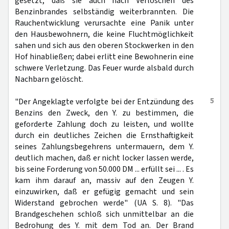
gesetzt, daß sie auch nach Verlöschen des
Benzinbrandes selbständig weiterbrannten. Die
Rauchentwicklung verursachte eine Panik unter
den Hausbewohnern, die keine Fluchtmöglichkeit
sahen und sich aus den oberen Stockwerken in den
Hof hinabließen; dabei erlitt eine Bewohnerin eine
schwere Verletzung. Das Feuer wurde alsbald durch
Nachbarn gelöscht.
5
"Der Angeklagte verfolgte bei der Entzündung des
Benzins den Zweck, den Y. zu bestimmen, die
geforderte Zahlung doch zu leisten, und wollte
durch ein deutliches Zeichen die Ernsthaftigkeit
seines Zahlungsbegehrens untermauern, dem Y.
deutlich machen, daß er nicht locker lassen werde,
bis seine Forderung von 50.000 DM ... erfüllt sei ... . Es
kam ihm darauf an, massiv auf den Zeugen Y.
einzuwirken, daß er gefügig gemacht und sein
Widerstand gebrochen werde" (UA S. 8). "Das
Brandgeschehen schloß sich unmittelbar an die
Bedrohung des Y. mit dem Tod an. Der Brand