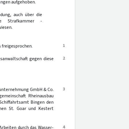
lungen aufgehoben.
dung, auch über die
re Strafkammer -
iesen.
1
 freigesprochen.
2
sanwaltschaft gegen diese
3
Bauunternehmung GmbH & Co.
sgemeinschaft Rheinausbau
 Schiffahrtsamt Bingen den
chen St. Goar und Kestert
4
 Arbeiten durch das Wasser-