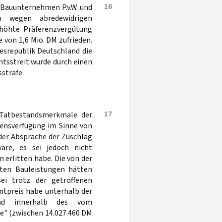
16
 Bauunternehmen P.v.W. und
u wegen abredewidrigen
rhöhte Präferenzvergütung
 von 1,6 Mio. DM zufrieden.
esrepublik Deutschland die
tsstreit wurde durch einen
strafe.
17
e Tatbestandsmerkmale der
ensverfügung im Sinne von
der Absprache der Zuschlag
wäre, es sei jedoch nicht
 erlitten habe. Die von der
ten Bauleistungen hätten
ei trotz der getroffenen
tpreis habe unterhalb der
und innerhalb des vom
e" (zwischen 14.027.460 DM