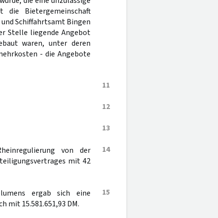
wurde, die eine unzulässige
t die Bietergemeinschaft
 und Schiffahrtsamt Bingen
er Stelle liegende Angebot
ebaut waren, unter deren
nmehrkosten - die Angebote
11
12
13
14
Rheinregulierung von der
teiligungsvertrages mit 42
15
olumens ergab sich eine
h mit 15.581.651,93 DM.