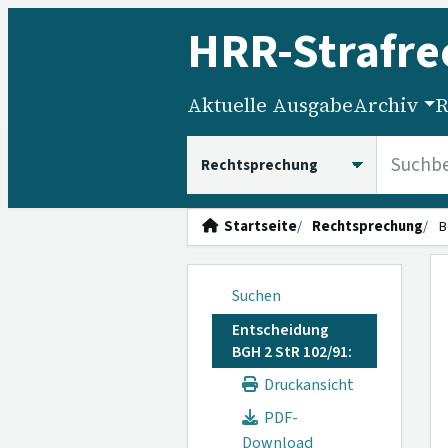
HRR
-Strafre
Aktuelle Ausgabe
Archiv
R
HRRS durchsuchen
Startseite
Rechtsprechung
B
Suchen
Entscheidung
BGH 2 StR 102/91:
Druckansicht
PDF-
Download