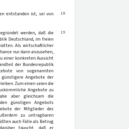
18
en entstanden ist, sei von
19
begründet werden, daß die
lik Deutschland, im freien
tten. Als wirtschaftlicher
 Chance nur dann anzusehen,
zu einer konkreten Aussicht
andteil der Bundesrepublik
gebote von sogenannten
 günstigere Angebote der
leiben. Zum einen seien die
 auskömmliche Angebote zu
habe aber gleichsam die
den günstigen Angebots
gebote der Mitglieder des
außerdem zu untragbaren
ßten auch Fälle als Betrug
darüber täuscht, daß er