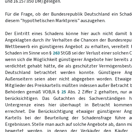
und 16.157.050 DM) gelegen.
Für die Frage, ob der Bundesrepublik Deutschland ein Schad
diesem "hypothetischen Marktpreis" auszugehen.
Der Eintritt eines Schadens könne hier auch nicht damit 
Angeklagten durch ihr Verhalten die Chancen der Bundesrepub
Wettbewerb ein günstigeres Angebot zu erhalten, vereitelt hä
Schaden im Sinne von §
263
StGB sei der Verlust einer solchen
wenn sich die Möglichkeit günstigerer Angebote hier bereits 
verdichtet gehabt hätte, die als geschützter Vermögensbest
Deutschland betrachtet werden konnte. Günstigere An
Außenseitern seien aber nicht abgegeben worden. Etwaige
Mitglieder des Preiskartells müßten indessen außer Betracht b
Behörden gemäß VOB/A §
25
Abs. 2 Ziffer 2 gehalten, nur
berücksichtigen. Das Gutachten des Sachverständigen 
Untergrenze eines hier überhaupt in Betracht kommen
errechnet. Die Berücksichtigung etwaiger günstigerer An
Kartells bei der Beurteilung der Schadensfrage führe 
Ergebnissen. Stelle man auch auf solche Angebote ab, dann mü
bewertet werden, in denen der Verkäufer den Käufer 