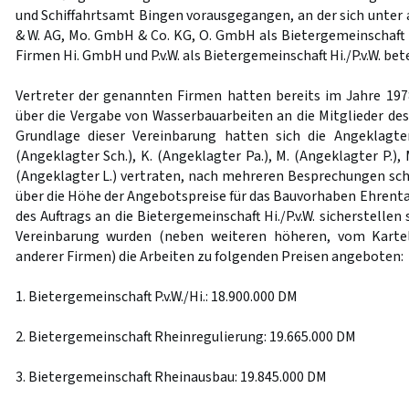
und Schiffahrtsamt Bingen vorausgegangen, an der sich unter 
& W. AG, Mo. GmbH & Co. KG, O. GmbH als Bietergemeinschaft 
Firmen Hi. GmbH und P.v.W. als Bietergemeinschaft Hi./P.v.W. bet
Vertreter der genannten Firmen hatten bereits im Jahre 197
über die Vergabe von Wasserbauarbeiten an die Mitglieder des 
Grundlage dieser Vereinbarung hatten sich die Angeklagte
(Angeklagter Sch.), K. (Angeklagter Pa.), M. (Angeklagter P.),
(Angeklagter L.) vertraten, nach mehreren Besprechungen sc
über die Höhe der Angebotspreise für das Bauvorhaben Ehrental
des Auftrags an die Bietergemeinschaft Hi./P.v.W. sicherstellen
Vereinbarung wurden (neben weiteren höheren, vom Karte
anderer Firmen) die Arbeiten zu folgenden Preisen angeboten:
1. Bietergemeinschaft P.v.W./Hi.: 18.900.000 DM
2. Bietergemeinschaft Rheinregulierung: 19.665.000 DM
3. Bietergemeinschaft Rheinausbau: 19.845.000 DM