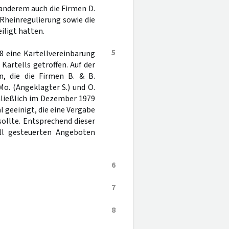
anderem auch die Firmen D.
Rheinregulierung sowie die
eiligt hatten.
5
8 eine Kartellvereinbarung
Kartells getroffen. Auf der
n, die die Firmen B. & B.
 Mo. (Angeklagter S.) und O.
hließlich im Dezember 1979
 geeinigt, die eine Vergabe
 sollte. Entsprechend dieser
ll gesteuerten Angeboten
6
7
8