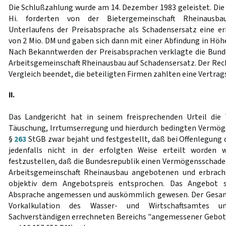
Die Schlußzahlung wurde am 14. Dezember 1983 geleistet. Die
Hi. forderten von der Bietergemeinschaft Rheinausba
Unterlaufens der Preisabsprache als Schadensersatz eine e
von 2 Mio. DM und gaben sich dann mit einer Abfindung in Höhe
Nach Bekanntwerden der Preisabsprachen verklagte die Bund
Arbeitsgemeinschaft Rheinausbau auf Schadensersatz. Der Rech
Vergleich beendet, die beteiligten Firmen zahlten eine Vertrags
II.
Das Landgericht hat in seinem freisprechenden Urteil di
Täuschung, Irrtumserregung und hierdurch bedingten Vermög
§
263
StGB zwar bejaht und festgestellt, daß bei Offenlegung 
jedenfalls nicht in der erfolgten Weise erteilt worden 
festzustellen, daß die Bundesrepublik einen Vermögensschaden
Arbeitsgemeinschaft Rheinausbau angebotenen und erbrach
objektiv dem Angebotspreis entsprochen. Das Angebot s
Absprache angemessen und auskömmlich gewesen. Der Gesam
Vorkalkulation des Wasser- und Wirtschaftsamtes 
Sachverständigen errechneten Bereichs "angemessener Gebot