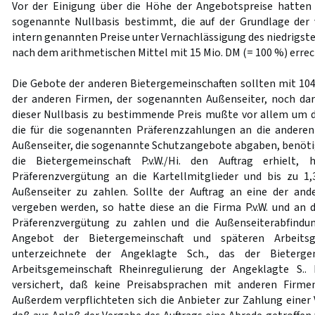
Vor der Einigung über die Höhe der Angebotspreise hatten 
sogenannte Nullbasis bestimmt, die auf der Grundlage der
intern genannten Preise unter Vernachlässigung des niedrigst
nach dem arithmetischen Mittel mit 15 Mio. DM (= 100 %) erre
Die Gebote der anderen Bietergemeinschaften sollten mit 104
der anderen Firmen, der sogenannten Außenseiter, noch dar
dieser Nullbasis zu bestimmende Preis mußte vor allem um 
die für die sogenannten Präferenzzahlungen an die anderen
Außenseiter, die sogenannte Schutzangebote abgaben, benötigt
die Bietergemeinschaft P.v.W./Hi. den Auftrag erhielt
Präferenzvergütung an die Kartellmitglieder und bis zu 
Außenseiter zu zahlen. Sollte der Auftrag an eine der and
vergeben werden, so hatte diese an die Firma P.v.W. und an d
Präferenzvergütung zu zahlen und die Außenseiterabfind
Angebot der Bietergemeinschaft und späteren Arbeitsg
unterzeichnete der Angeklagte Sch., das der Bieterge
Arbeitsgemeinschaft Rheinregulierung der Angeklagte S.
versichert, daß keine Preisabsprachen mit anderen Firme
Außerdem verpflichteten sich die Anbieter zur Zahlung einer V