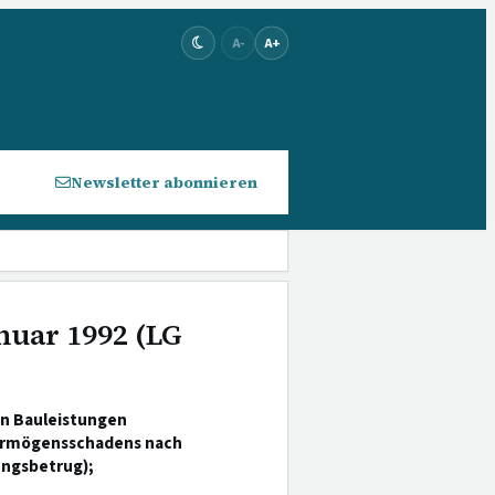
A-
A+
Newsletter abonnieren
anuar 1992 (LG
on Bauleistungen
Vermögensschadens nach
ungsbetrug);