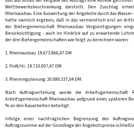
daß aus Anlaß der Vergabe des Auftrags eine Abrede getroffen 
Wettbewerbsbeschränkung darstellt. Den Zuschlag erhiel
Rheinausbau. Eine Auswertung der Angebote durch das Wasser-
hatte nämlich ergeben, daß in das vermeintlich erst an dritt
der Bietergemeinschaft Rheinausbau Vergünstigungen eing
Berücksichtigung - auch im Hinblick auf zu erwartende Loh
der drei Bietergemeinschaften wie folgt zu berechnen waren:
1. Rheinausbau: 19.673.866,47 DM
2. P.v.W/Hi.: 19.710.007,47 DM
3. Rheinregulierung: 20.080.337,04 DM.
Nach Auftragserteilung wurde die Arbeitsgemeinschaft 
Arbeitsgemeinschaft Rheinausbau aufgrund eines späteren Be
% an den Bauarbeiten beteiligt.
Infolge einer nachträglichen Begrenzung des Auftragsv
Auftragssumme auf der Grundlage der Angebotspreise schließlic