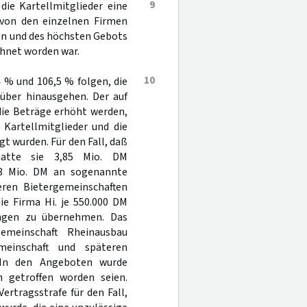
9
die Kartellmitglieder eine
 von den einzelnen Firmen
en und des höchsten Gebots
chnet worden war.
10
 % und 106,5 % folgen, die
über hinausgehen. Der auf
die Beträge erhöht werden,
 Kartellmitglieder und die
 wurden. Für den Fall, daß
, hatte sie 3,85 Mio. DM
1,3 Mio. DM an sogenannte
eren Bietergemeinschaften
ie Firma Hi. je 550.000 DM
ungen zu übernehmen. Das
emeinschaft Rheinausbau
meinschaft und späteren
. In den Angeboten wurde
n getroffen worden seien.
ertragsstrafe für den Fall,