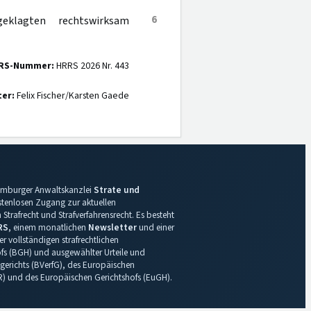
6
eklagten rechtswirksam
RS-Nummer:
HRRS 2026 Nr. 443
ter:
Felix Fischer/Karsten Gaede
 Hamburger Anwaltskanzlei
Strate und
ostenlosen Zugang zur aktuellen
Strafrecht und Strafverfahrensrecht. Es besteht
RS
, einem monatlichen
Newsletter
und einer
r vollständigen strafrechtlichen
s (BGH) und ausgewählter Urteile und
gerichts (BVerfG), des Europäischen
R) und des Europäischen Gerichtshofs (EuGH).