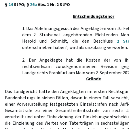
§
24
StPO; §
26a
Abs. 1 Nr. 2 StPO
Entscheidungstenor
1. Das Ablehnungsgesuch des Angeklagten vom 10. Fe
dem 2. Strafsenat angehörenden Richtenden Men
Herold und Schmidt, die den Beschluss
2 St
unterschrieben haben“, wird als unzulässig verworfen.
2. Der Angeklagte hat die Kosten der von ih
rechtswirksam zurückgenommenen Revision geg
Landgerichts Frankfurt am Main vom 2. September 202
Gründe
Das Landgericht hatte den Angeklagten im ersten Rechtsg
Bandenbetrugs in sieben Fällen, davon in einem Fall versucht
einer Vorverurteilung festgesetzten Einzelstrafen nach Auf
Gesamtstrafe zu einer Gesamtfreiheitsstrafe von sechs
verurteilt und unter Einbeziehung der Einziehungsentscheidu
die Einziehung des Wertes von Taterträgen in sechsstellige