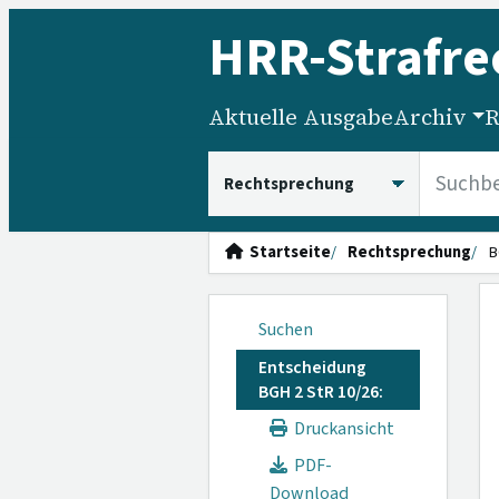
HRR
-Strafre
Aktuelle Ausgabe
Archiv
R
HRRS durchsuchen
Startseite
Rechtsprechung
B
Suchen
Entscheidung
BGH 2 StR 10/26:
Druckansicht
PDF-
Download