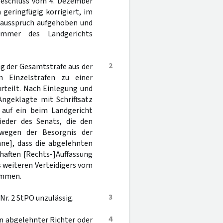
 Beschluss vom 4. Dezember
 geringfügig korrigiert, im
afausspruch aufgehoben und
ammer des Landgerichts
2
g der Gesamtstrafe aus der
n Einzelstrafen zu einer
rteilt. Nach Einlegung und
Angeklagte mit Schriftsatz
 auf ein beim Landgericht
ieder des Senats, die den
wegen der Besorgnis der
nne], dass die abgelehnten
haften [Rechts-]Auffassung
s weiteren Verteidigers vom
ommen.
3
 Nr. 2 StPO unzulässig.
4
in abgelehnter Richter oder