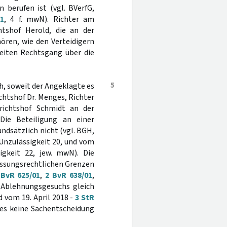
 berufen ist (vgl. BVerfG,
1
, 4 f. mwN). Richter am
htshof Herold, die an der
ören, wie den Verteidigern
weiten Rechtsgang über die
5
h, soweit der Angeklagte es
chtshof Dr. Menges, Richter
ichtshof Schmidt an der
Die Beteiligung an einer
ndsätzlich nicht (vgl. BGH,
Unzulässigkeit 20, und vom
gkeit 22, jew. mwN). Die
assungsrechtlichen Grenzen
 BvR 625/01
,
2 BvR 638/01
,
s Ablehnungsgesuchs gleich
d vom 19. April 2018 -
3 StR
es keine Sachentscheidung