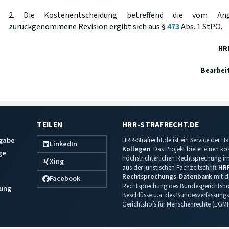
2. Die Kostenentscheidung betreffend die vom Ang
zurückgenommene Revision ergibt sich aus §
473
Abs. 1 StPO.
HR
Bearbei
TEILEN
HRR-STRAFRECHT.DE
sgabe
HRR-Strafrecht.de ist ein Service der
LinkedIn
Kollegen
. Das Projekt bietet einen k
ge
höchstrichterlichen Rechtsprechung im 
Xing
aus der juristischen Fachzeitschrift
HR
Rechtsprechungs-Datenbank
mit de
Facebook
Rechtsprechung des Bundesgerichtshof
ung
Beschlüsse u.a. des Bundesverfassungs
Gerichtshofs für Menschenrechte (EGM