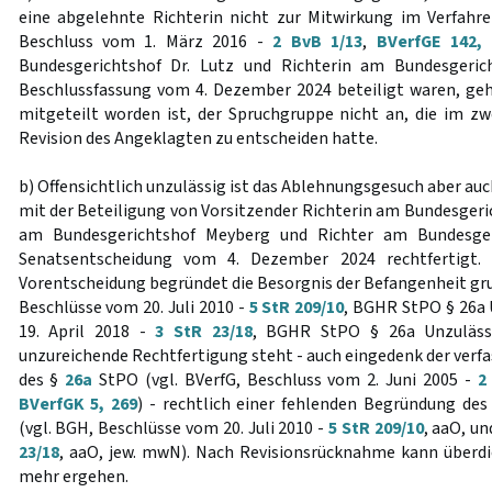
eine abgelehnte Richterin nicht zur Mitwirkung im Verfahren
Beschluss vom 1. März 2016 -
2 BvB 1/13
,
BVerfGE 142, 
Bundesgerichtshof Dr. Lutz und Richterin am Bundesgeric
Beschlussfassung vom 4. Dezember 2024 beteiligt waren, geh
mitgeteilt worden ist, der Spruchgruppe nicht an, die im z
Revision des Angeklagten zu entscheiden hatte.
b) Offensichtlich unzulässig ist das Ablehnungsgesuch aber auc
mit der Beteiligung von Vorsitzender Richterin am Bundesgeri
am Bundesgerichtshof Meyberg und Richter am Bundesger
Senatsentscheidung vom 4. Dezember 2024 rechtfertigt. 
Vorentscheidung begründet die Besorgnis der Befangenheit gru
Beschlüsse vom 20. Juli 2010 -
5 StR 209/10
, BGHR StPO § 26a 
19. April 2018 -
3 StR 23/18
, BGHR StPO § 26a Unzulässi
unzureichende Rechtfertigung steht - auch eingedenk der verf
des §
26a
StPO (vgl. BVerfG, Beschluss vom 2. Juni 2005 -
2
BVerfGK 5, 269
) - rechtlich einer fehlenden Begründung de
(vgl. BGH, Beschlüsse vom 20. Juli 2010 -
5 StR 209/10
, aaO, un
23/18
, aaO, jew. mwN). Nach Revisionsrücknahme kann überdi
mehr ergehen.