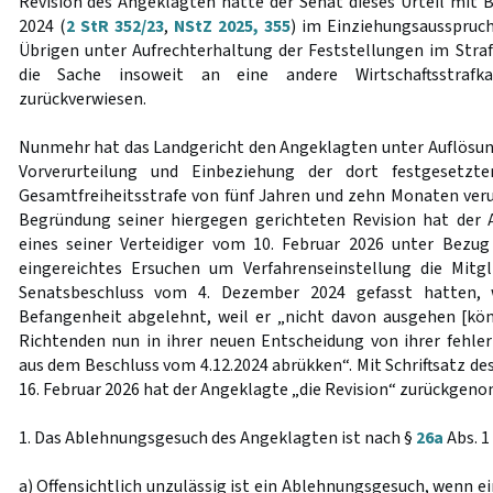
Revision des Angeklagten hatte der Senat dieses Urteil mit
2024 (
2 StR 352/23
,
NStZ 2025, 355
) im Einziehungsausspruch
Übrigen unter Aufrechterhaltung der Feststellungen im Str
die Sache insoweit an eine andere Wirtschaftsstrafk
zurückverwiesen.
Nunmehr hat das Landgericht den Angeklagten unter Auflösun
Vorverurteilung und Einbeziehung der dort festgesetzte
Gesamtfreiheitsstrafe von fünf Jahren und zehn Monaten veru
Begründung seiner hiergegen gerichteten Revision hat der 
eines seiner Verteidiger vom 10. Februar 2026 unter Bezug
eingereichtes Ersuchen um Verfahrenseinstellung die Mitgl
Senatsbeschluss vom 4. Dezember 2024 gefasst hatten, 
Befangenheit abgelehnt, weil er „nicht davon ausgehen [kö
Richtenden nun in ihrer neuen Entscheidung von ihrer fehler
aus dem Beschluss vom 4.12.2024 abrükken“. Mit Schriftsatz de
16. Februar 2026 hat der Angeklagte „die Revision“ zurückgen
1. Das Ablehnungsgesuch des Angeklagten ist nach §
26a
Abs. 1
a) Offensichtlich unzulässig ist ein Ablehnungsgesuch, wenn e