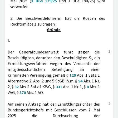
Mai 2025 (
3 BGs 179/25
und 3 BGs 180/25) wird
verworfen.
2. Die Beschwerdeführerin hat die Kosten des
Rechtsmittels zu tragen.
Gründe
I.
1
Der Generalbundesanwalt führt gegen die
Beschuldigten, darunter den Beschuldigten S., ein
Ermittlungsverfahren wegen des Verdachts der
mitgliedschaftlichen Beteiligung an einer
kriminellen Vereinigung gemäß §
129
Abs. 1 Satz 1
Alternative 2, Abs. 2 und 5 StGB i.V.m. §
54
Abs. 1 Nr.
2, §
32
Abs. 1 Satz 1 KWG, §
331
Abs. 1 Nr. 1, §
8
Abs. 1
VAG, §
370
Abs. 1 AO.
2
Auf seinen Antrag hat der Ermittlungsrichter des
Bundesgerichtshofs mit Beschlüssen vom 7. Mai
2025 die Durchsuchung der