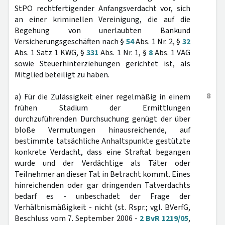
StPO rechtfertigender Anfangsverdacht vor, sich
an einer kriminellen Vereinigung, die auf die
Begehung von unerlaubten Bankund
Versicherungsgeschäften nach §
54
Abs. 1 Nr. 2, §
32
Abs. 1 Satz 1 KWG, §
331
Abs. 1 Nr. 1, §
8
Abs. 1 VAG
sowie Steuerhinterziehungen gerichtet ist, als
Mitglied beteiligt zu haben.
8
a) Für die Zulässigkeit einer regelmäßig in einem
frühen Stadium der Ermittlungen
durchzuführenden Durchsuchung genügt der über
bloße Vermutungen hinausreichende, auf
bestimmte tatsächliche Anhaltspunkte gestützte
konkrete Verdacht, dass eine Straftat begangen
wurde und der Verdächtige als Täter oder
Teilnehmer an dieser Tat in Betracht kommt. Eines
hinreichenden oder gar dringenden Tatverdachts
bedarf es - unbeschadet der Frage der
Verhältnismäßigkeit - nicht (st. Rspr.; vgl. BVerfG,
Beschluss vom 7. September 2006 -
2 BvR 1219/05
,