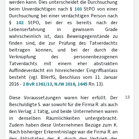
werden kann. Dies unterscheidet die Durchsuchung
beim Unverdächtigen nach §
103
StPO von einer
Durchsuchung bei einer verdächtigen Person nach
§
102
StPO, bei der es bereits nach der
Lebenserfahrung in gewissem Grade
wahrscheinlich ist, dass Beweisgegenstände zu
finden sind, die zur Prüfung des Tatverdachts
beitragen können, und bei der durch die
Verknüpfung des personenbezogenen
Tatverdachts mit einem eher abstrakten
Auffindeverdacht ein hinreichender Eingriffsanlass
besteht (vgl. BVerfG, Beschluss vom 11. Januar
2016 -
2 BvR 1361/13
,
NJW 2016, 1645
Rn. 13).
15
Diese Voraussetzungen waren hier erfüllt. Der
Beschuldigte S. war sowohl für die Firma R. als auch
den Verlag J. tätig, und beide Unternehmen waren
in denselben Räumlichkeiten untergebracht.
Zudem haben diese Unternehmen Bezüge zum K.
Nach bisheriger Erkenntnislage war die Firma R. an
den Aktivitäten des K. durch den Vertrieb des