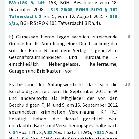
BVerfGK 9, 149
, 153; BGH, Beschlüsse vom 18.
Dezember 2008 -
StB 26/08
,
BGHR StPO § 102
Tatverdacht 2
Rn. 5; vom 12. August 2015 -
StB
8/15
, BGHR StPO § 102 Tatverdacht 3 Rn. 4).
9
b) Gemessen hieran lagen sachlich zureichende
Gründe für die Anordnung einer Durchsuchung der
von der Firma R. und dem Verlag J. genutzten
Geschäftsräumlichkeiten und Büroräume -
einschließlich Nebengelasse, Kellerräume,
Garagen und Briefkästen - vor.
10
Es bestand der Anfangsverdacht, dass sich die
Beschuldigten seit dem 16. September 2012 in W.
und anderenorts als Mitglieder der von den
Beschuldigten F., M. und S. am 16. September 2012
gegründeten kriminellen Vereinigung „K.“ (K.)
betätigt haben, die darauf gerichtet war,
unerlaubte Bank- und Versicherungsgeschäfte nach
§
54
Abs. 1 Nr. 2, §
32
Abs. 1 Satz 1 KWG, §
331
Abs. 1