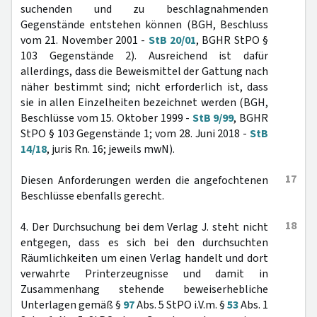
suchenden und zu beschlagnahmenden
Gegenstände entstehen können (BGH, Beschluss
vom 21. November 2001 -
StB 20/01
, BGHR StPO §
103 Gegenstände 2). Ausreichend ist dafür
allerdings, dass die Beweismittel der Gattung nach
näher bestimmt sind; nicht erforderlich ist, dass
sie in allen Einzelheiten bezeichnet werden (BGH,
Beschlüsse vom 15. Oktober 1999 -
StB 9/99
, BGHR
StPO § 103 Gegenstände 1; vom 28. Juni 2018 -
StB
14/18
, juris Rn. 16; jeweils mwN).
17
Diesen Anforderungen werden die angefochtenen
Beschlüsse ebenfalls gerecht.
18
4. Der Durchsuchung bei dem Verlag J. steht nicht
entgegen, dass es sich bei den durchsuchten
Räumlichkeiten um einen Verlag handelt und dort
verwahrte Printerzeugnisse und damit in
Zusammenhang stehende beweiserhebliche
Unterlagen gemäß §
97
Abs. 5 StPO i.V.m. §
53
Abs. 1