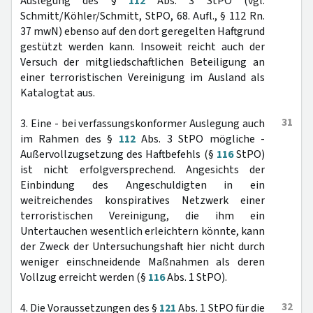
Auslegung des §
112
Abs. 3 StPO (vgl.
Schmitt/Köhler/Schmitt, StPO, 68. Aufl., § 112 Rn.
37 mwN) ebenso auf den dort geregelten Haftgrund
gestützt werden kann. Insoweit reicht auch der
Versuch der mitgliedschaftlichen Beteiligung an
einer terroristischen Vereinigung im Ausland als
Katalogtat aus.
31
3. Eine - bei verfassungskonformer Auslegung auch
im Rahmen des §
112
Abs. 3 StPO mögliche -
Außervollzugsetzung des Haftbefehls (§
116
StPO)
ist nicht erfolgversprechend. Angesichts der
Einbindung des Angeschuldigten in ein
weitreichendes konspiratives Netzwerk einer
terroristischen Vereinigung, die ihm ein
Untertauchen wesentlich erleichtern könnte, kann
der Zweck der Untersuchungshaft hier nicht durch
weniger einschneidende Maßnahmen als deren
Vollzug erreicht werden (§
116
Abs. 1 StPO).
32
4. Die Voraussetzungen des §
121
Abs. 1 StPO für die