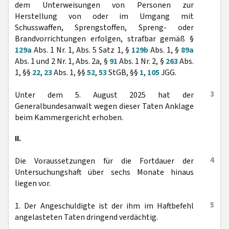
dem Unterweisungen von Personen zur
Herstellung von oder im Umgang mit
Schusswaffen, Sprengstoffen, Spreng- oder
Brandvorrichtungen erfolgen, strafbar gemäß §
129a
Abs. 1 Nr. 1, Abs. 5 Satz 1, §
129b
Abs. 1, §
89a
Abs. 1 und 2 Nr. 1, Abs. 2a, §
91
Abs. 1 Nr. 2, §
263
Abs.
1, §§
22
,
23
Abs. 1, §§
52
,
53
StGB, §§
1
,
105
JGG.
3
Unter dem 5. August 2025 hat der
Generalbundesanwalt wegen dieser Taten Anklage
beim Kammergericht erhoben.
II.
4
Die Voraussetzungen für die Fortdauer der
Untersuchungshaft über sechs Monate hinaus
liegen vor.
5
1. Der Angeschuldigte ist der ihm im Haftbefehl
angelasteten Taten dringend verdächtig.