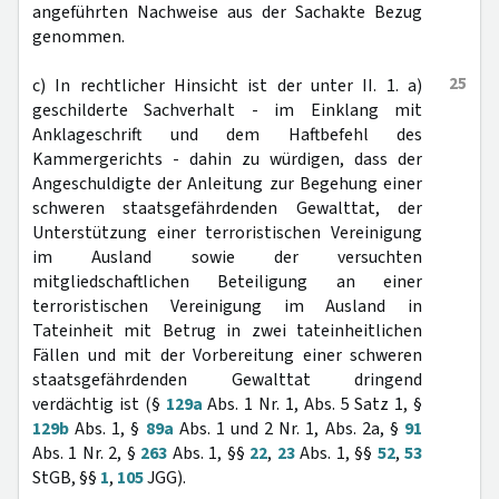
angeführten Nachweise aus der Sachakte Bezug
genommen.
25
c) In rechtlicher Hinsicht ist der unter II. 1. a)
geschilderte Sachverhalt - im Einklang mit
Anklageschrift und dem Haftbefehl des
Kammergerichts - dahin zu würdigen, dass der
Angeschuldigte der Anleitung zur Begehung einer
schweren staatsgefährdenden Gewalttat, der
Unterstützung einer terroristischen Vereinigung
im Ausland sowie der versuchten
mitgliedschaftlichen Beteiligung an einer
terroristischen Vereinigung im Ausland in
Tateinheit mit Betrug in zwei tateinheitlichen
Fällen und mit der Vorbereitung einer schweren
staatsgefährdenden Gewalttat dringend
verdächtig ist (§
129a
Abs. 1 Nr. 1, Abs. 5 Satz 1, §
129b
Abs. 1, §
89a
Abs. 1 und 2 Nr. 1, Abs. 2a, §
91
Abs. 1 Nr. 2, §
263
Abs. 1, §§
22
,
23
Abs. 1, §§
52
,
53
StGB, §§
1
,
105
JGG).