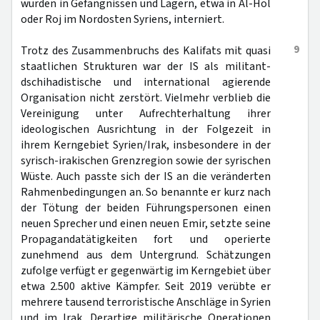
wurden in Gefängnissen und Lagern, etwa in Al-Hol
oder Roj im Nordosten Syriens, interniert.
9
Trotz des Zusammenbruchs des Kalifats mit quasi
staatlichen Strukturen war der IS als militant-
dschihadistische und international agierende
Organisation nicht zerstört. Vielmehr verblieb die
Vereinigung unter Aufrechterhaltung ihrer
ideologischen Ausrichtung in der Folgezeit in
ihrem Kerngebiet Syrien/Irak, insbesondere in der
syrisch-irakischen Grenzregion sowie der syrischen
Wüste. Auch passte sich der IS an die veränderten
Rahmenbedingungen an. So benannte er kurz nach
der Tötung der beiden Führungspersonen einen
neuen Sprecher und einen neuen Emir, setzte seine
Propagandatätigkeiten fort und operierte
zunehmend aus dem Untergrund. Schätzungen
zufolge verfügt er gegenwärtig im Kerngebiet über
etwa 2.500 aktive Kämpfer. Seit 2019 verübte er
mehrere tausend terroristische Anschläge in Syrien
und im Irak. Derartige militärische Operationen