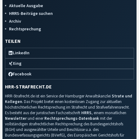
Aktuelle Ausgabe
HRRS-Beiträge suchen
Archiv
Rechtsprechung
TEILEN
LinkedIn
Xing
Facebook
HRR-STRAFRECHT.DE
HRR-Strafrecht.de ist ein Service der Hamburger Anwaltskanzlei
Strate und
Kollegen
. Das Projekt bietet einen kostenlosen Zugang zur aktuellen
höchstrichterlichen Rechtsprechung im Strafrecht und Strafverfahrensrecht.
Es besteht aus der juristischen Fachzeitschrift
HRRS
, einem monatlichen
Newsletter
und einer
Rechtsprechungs-Datenbank
mit der
vollständigen strafrechtlichen Rechtsprechung des Bundesgerichtshofs
(BGH) und ausgewählter Urteile und Beschlüsse u.a. des
Bundesverfassungsgerichts (BVerfG), des Europäischen Gerichtshofs für