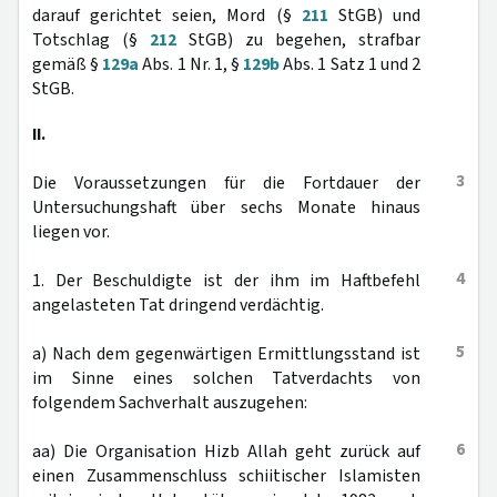
darauf gerichtet seien, Mord (§
211
StGB) und
Totschlag (§
212
StGB) zu begehen, strafbar
gemäß §
129a
Abs. 1 Nr. 1, §
129b
Abs. 1 Satz 1 und 2
StGB.
II.
3
Die Voraussetzungen für die Fortdauer der
Untersuchungshaft über sechs Monate hinaus
liegen vor.
4
1. Der Beschuldigte ist der ihm im Haftbefehl
angelasteten Tat dringend verdächtig.
5
a) Nach dem gegenwärtigen Ermittlungsstand ist
im Sinne eines solchen Tatverdachts von
folgendem Sachverhalt auszugehen:
6
aa) Die Organisation Hizb Allah geht zurück auf
einen Zusammenschluss schiitischer Islamisten