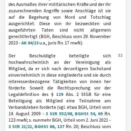
des Ausmaßes ihrer militärischen Kräfte und der ihr
zuzurechnenden Angriffe sowie Anschläge ist sie
auf die Begehung von Mord und Totschlag
ausgerichtet. Diese von ihr bezweckten und
ausgeführten Taten sind nicht allgemein
gerechtfertigt (BGH, Beschluss vom 29. November
2023 -
AK 84/23
u.a., juris Rn. 17 mwN).
32
Der Beschuldigte beteiligte sich
hochwahrscheinlich an der Vereinigung als
Mitglied, da er sich nach derzeitigem Sachstand
einvernehmlich in diese eingliederte und sie durch
interessenbezogene Tätigkeiten von innen her
förderte. Soweit die Rechtsprechung vor der
Legaldefinition des §
129
Abs. 2 StGB für eine
Beteiligung als Mitglied eine Teilnahme am
Verbandsleben forderte (vgl. etwa BGH, Urteil vom
14. August 2009 -
3 StR 552/08
,
BGHSt 54, 69
Rn.
123 mwN; s. nunmehr BGH, Urteil vom 2. Juni 2021 -
3 StR 21/21
,
BGHSt 66, 137
Rn. 20; Beschluss vom