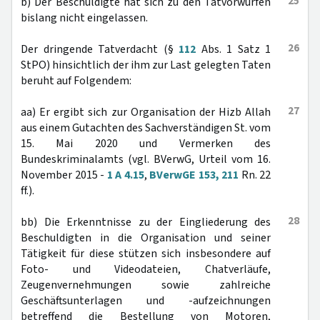
25
b) Der Beschuldigte hat sich zu den Tatvorwürfen
bislang nicht eingelassen.
26
Der dringende Tatverdacht (§
112
Abs. 1 Satz 1
StPO) hinsichtlich der ihm zur Last gelegten Taten
beruht auf Folgendem:
27
aa) Er ergibt sich zur Organisation der Hizb Allah
aus einem Gutachten des Sachverständigen St. vom
15. Mai 2020 und Vermerken des
Bundeskriminalamts (vgl. BVerwG, Urteil vom 16.
November 2015 -
1 A 4.15
,
BVerwGE 153, 211
Rn. 22
ff.).
28
bb) Die Erkenntnisse zu der Eingliederung des
Beschuldigten in die Organisation und seiner
Tätigkeit für diese stützen sich insbesondere auf
Foto- und Videodateien, Chatverläufe,
Zeugenvernehmungen sowie zahlreiche
Geschäftsunterlagen und -aufzeichnungen
betreffend die Bestellung von Motoren,