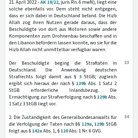
21. April 2022 -
AK 18/22
, juris Rn. 6 mwN), liegt eine
solche ebenfalls vor. Dem steht nicht entgegen,
dass er sich dabei in Deutschland befand. Die Hizb
Allah zog ihren Nutzen gerade daraus, dass der
Beschuldigte von dort aus Motoren sowie andere
Komponenten zum Drohnenbau beschaffen und in
den Libanon befördern lassen konnte, wo sie für die
Hizb Allah nicht unmittelbar verfügbar waren.
33
Der Beschuldigte beging die Straftaten in
Deutschland. Die Anwendung deutschen
Strafrechts folgt damit aus §
3
StGB; zugleich
ergibt sich hieraus der nach §
129b
Abs. 1 Satz 2
StGB erforderliche Inlandsbezug. Die
Ermächtigung zur Strafverfolgung nach §
129b
Abs.
1 Satz 3 StGB liegt vor.
34
2. Die Zuständigkeit des Generalbundesanwalts für
die Verfolgung der Taten nach §§
129a
,
129b
StGB
folgt aus §
142a
Abs. 1, §
120
Abs. 1 Nr. 6 GVG.