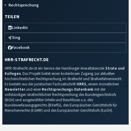
Rechtsprechung
TEILEN
LinkedIn
Xing
Facebook
HRR-STRAFRECHT.DE
HRR-Strafrecht.de ist ein Service der Hamburger Anwaltskanzlei
Strate und
Kollegen
. Das Projekt bietet einen kostenlosen Zugang zur aktuellen
höchstrichterlichen Rechtsprechung im Strafrecht und Strafverfahrensrecht.
Es besteht aus der juristischen Fachzeitschrift
HRRS
, einem monatlichen
Newsletter
und einer
Rechtsprechungs-Datenbank
mit der
vollständigen strafrechtlichen Rechtsprechung des Bundesgerichtshofs
(BGH) und ausgewählter Urteile und Beschlüsse u.a. des
Bundesverfassungsgerichts (BVerfG), des Europäischen Gerichtshofs für
Menschenrechte (EGMR) und des Europäischen Gerichtshofs (EuGH).
Impressum
·
Datenschutz