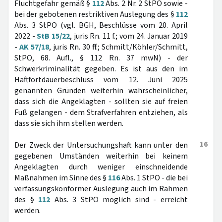
Fluchtgefahr gemäß §
112
Abs. 2 Nr. 2 StPO sowie -
bei der gebotenen restriktiven Auslegung des §
112
Abs. 3 StPO (vgl. BGH, Beschlüsse vom 20. April
2022 -
StB 15/22
, juris Rn. 11 f.; vom 24. Januar 2019
-
AK 57/18
, juris Rn. 30 ff.; Schmitt/Köhler/Schmitt,
StPO, 68. Aufl., § 112 Rn. 37 mwN) - der
Schwerkriminalität gegeben. Es ist aus den im
Haftfortdauerbeschluss vom 12. Juni 2025
genannten Gründen weiterhin wahrscheinlicher,
dass sich die Angeklagten - sollten sie auf freien
Fuß gelangen - dem Strafverfahren entziehen, als
dass sie sich ihm stellen werden.
16
Der Zweck der Untersuchungshaft kann unter den
gegebenen Umständen weiterhin bei keinem
Angeklagten durch weniger einschneidende
Maßnahmen im Sinne des §
116
Abs. 1 StPO - die bei
verfassungskonformer Auslegung auch im Rahmen
des §
112
Abs. 3 StPO möglich sind - erreicht
werden.