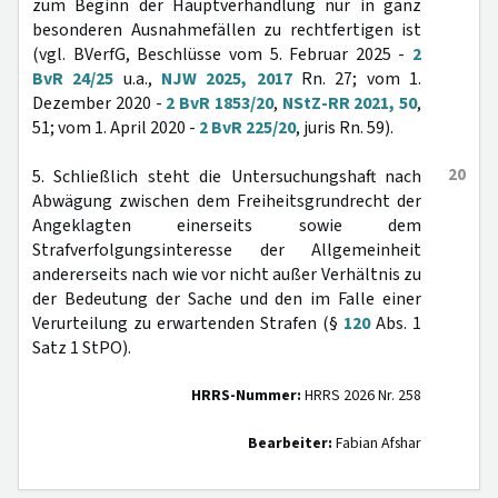
zum Beginn der Hauptverhandlung nur in ganz
besonderen Ausnahmefällen zu rechtfertigen ist
(vgl. BVerfG, Beschlüsse vom 5. Februar 2025 -
2
BvR 24/25
u.a.,
NJW 2025, 2017
Rn. 27; vom 1.
Dezember 2020 -
2 BvR 1853/20
,
NStZ-RR 2021, 50
,
51; vom 1. April 2020 -
2 BvR 225/20
, juris Rn. 59).
20
5. Schließlich steht die Untersuchungshaft nach
Abwägung zwischen dem Freiheitsgrundrecht der
Angeklagten einerseits sowie dem
Strafverfolgungsinteresse der Allgemeinheit
andererseits nach wie vor nicht außer Verhältnis zu
der Bedeutung der Sache und den im Falle einer
Verurteilung zu erwartenden Strafen (§
120
Abs. 1
Satz 1 StPO).
HRRS-Nummer:
HRRS 2026 Nr. 258
Bearbeiter:
Fabian Afshar