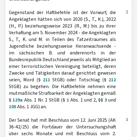
2
Gegenstand der Haftbefehle ist der Vorwurf, die
Angeklagten hätten sich von 2020 (S., T., K.), 2022
(H., P.) beziehungsweise 2023 (R., M.) bis zu ihrer
Verhaftung am 5. November 2024 - die Angeklagten
S., T., K. und M. in Teilen des Tatzeitraumes als
Jugendliche beziehungsweise Heranwachsende -
im sächsischen B. und anderenorts in der
Bundesrepublik Deutschland jeweils als Mitglied an
einer terroristischen Vereinigung beteiligt, deren
Zwecke und Tätigkeiten darauf gerichtet gewesen
seien, Mord (§
211
StGB) oder Totschlag (§
212
StGB) zu begehen. Die Haftbefehle nehmen eine
mutmaßliche Strafbarkeit der Angeklagten gemäß
§
129a
Abs. 1 Nr. 1 StGB (§
1
Abs. 1 und 2, §§
3
und
105
Abs. 1 JGG) an.
3
Der Senat hat mit Beschluss vom 12. Juni 2025 (AK
36-42/25) die Fortdauer der Untersuchungshaft
über sechs Monate und mit Beschluss vom 2.