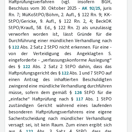
Haftprüfungsverfahren (vgl. insofern BGH,
Beschluss vom 30. Oktober 2025 -
AK 92/25
, juris
Rn. 7; MüKoStPO/Böhm, 2. Aufl., § 122 Rn. 9; KK-
StPO/Gericke, 9. Aufl., § 122 Rn. 2, 4; BeckOK
StPO/Krauß, 58. Ed., § 122 Rn. 2) als unzulässig
verworfen worden ist, lässt Gründe für die
Durchführung einer mündlichen Verhandlung nach
§
122
Abs. 2 Satz 2 StPO nicht erkennen. Für eine -
von der Verteidigung des Angeklagten S.
eingeforderte - „verfassungskonforme Auslegung“
des §
122
Abs. 2 Satz 2 StPO dahin, dass das
Haftprüfungsgericht des §
122
Abs. 1 und 7 StPO auf
einen Antrag des inhaftierten Beschuldigten
zwingend eine mündliche Verhandlung durchführen
müsse, sofern dem gemäß §
126
StPO für die
„einfache“ Haftprüfung nach §
117
Abs. 1 StPO
zuständigen Gericht während eines laufenden
besonderen Haftprüfungsverfahrens eine eigene
Sachentscheidung nach mündlicher Verhandlung
versagt sei, ist kein Raum. Zum einen ergibt sich
aus §
122
Abs. 3 Satz 4 StPO, dass das