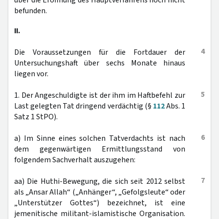
über die Eröffnung des Hauptverfahrens noch nicht
befunden.
II.
4
Die Voraussetzungen für die Fortdauer der
Untersuchungshaft über sechs Monate hinaus
liegen vor.
5
1. Der Angeschuldigte ist der ihm im Haftbefehl zur
Last gelegten Tat dringend verdächtig (§
112
Abs. 1
Satz 1 StPO).
6
a) Im Sinne eines solchen Tatverdachts ist nach
dem gegenwärtigen Ermittlungsstand von
folgendem Sachverhalt auszugehen:
7
aa) Die Huthi-Bewegung, die sich seit 2012 selbst
als „Ansar Allah“ („Anhänger“, „Gefolgsleute“ oder
„Unterstützer Gottes“) bezeichnet, ist eine
jemenitische militant-islamistische Organisation.