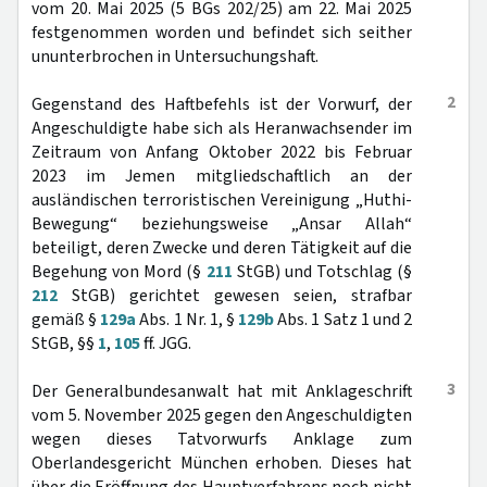
vom 20. Mai 2025 (5 BGs 202/25) am 22. Mai 2025
festgenommen worden und befindet sich seither
ununterbrochen in Untersuchungshaft.
2
Gegenstand des Haftbefehls ist der Vorwurf, der
Angeschuldigte habe sich als Heranwachsender im
Zeitraum von Anfang Oktober 2022 bis Februar
2023 im Jemen mitgliedschaftlich an der
ausländischen terroristischen Vereinigung „Huthi-
Bewegung“ beziehungsweise „Ansar Allah“
beteiligt, deren Zwecke und deren Tätigkeit auf die
Begehung von Mord (§
211
StGB) und Totschlag (§
212
StGB) gerichtet gewesen seien, strafbar
gemäß §
129a
Abs. 1 Nr. 1, §
129b
Abs. 1 Satz 1 und 2
StGB, §§
1
,
105
ff. JGG.
3
Der Generalbundesanwalt hat mit Anklageschrift
vom 5. November 2025 gegen den Angeschuldigten
wegen dieses Tatvorwurfs Anklage zum
Oberlandesgericht München erhoben. Dieses hat