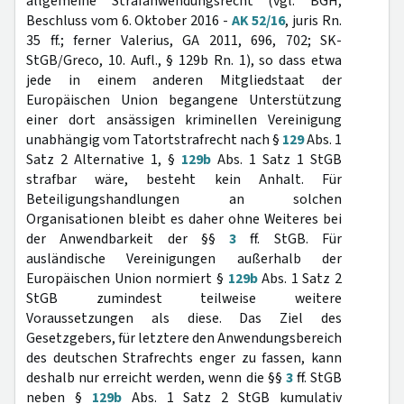
allgemeine Strafanwendungsrecht (vgl. BGH,
Beschluss vom 6. Oktober 2016 -
AK 52/16
, juris Rn.
35 ff.; ferner Valerius, GA 2011, 696, 702; SK-
StGB/Greco, 10. Aufl., § 129b Rn. 1), so dass etwa
jede in einem anderen Mitgliedstaat der
Europäischen Union begangene Unterstützung
einer dort ansässigen kriminellen Vereinigung
unabhängig vom Tatortstrafrecht nach §
129
Abs. 1
Satz 2 Alternative 1, §
129b
Abs. 1 Satz 1 StGB
strafbar wäre, besteht kein Anhalt. Für
Beteiligungshandlungen an solchen
Organisationen bleibt es daher ohne Weiteres bei
der Anwendbarkeit der §§
3
ff. StGB. Für
ausländische Vereinigungen außerhalb der
Europäischen Union normiert §
129b
Abs. 1 Satz 2
StGB zumindest teilweise weitere
Voraussetzungen als diese. Das Ziel des
Gesetzgebers, für letztere den Anwendungsbereich
des deutschen Strafrechts enger zu fassen, kann
deshalb nur erreicht werden, wenn die §§
3
ff. StGB
neben §
129b
Abs. 1 Satz 2 StGB kumulativ