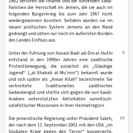
1962 verloren die Imame und die führenden Sada-
Familien die Herrschaft im Jemen, die sie auch im
folgenden Bürgerkrieg bis zum Jahr 1967 nicht
wiedergewinnen konnten. Seitdem wurden sie im
neuen politischen System Jemens an den Rand
gedrängt und übten nur noch im äußersten Norden
des Landes Einfluss aus.
9
Unter der Führung von Husain Badr ad-Din al-Huthi
entstand in den 1990er Jahren eine zaiditische
Protestbewegung, die zunächst als „Gläubige
Jugend“ („al-Shabab al-Mu’min“) bekannt wurde
und sich später als „Ansar Allah“ bezeichnete. Sie
verbreitete traditionelles zaiditisches
Gedankengut und stellte sich gegen die von Saudi-
Arabien unterstützten Aktivitäten sunnitisch-
salafistischer Missionare in ihrer Heimatregion.
10
Die jemenitische Regierung unter Präsident Saleh,
der nach dem 11. September 2001 mit den USA „im
Globalen Krieg gegen den Terror“ kooperierte,