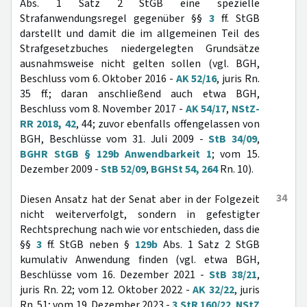
Abs. 1 Satz 2 StGB eine spezielle
Strafanwendungsregel gegenüber §§
3
ff. StGB
darstellt und damit die im allgemeinen Teil des
Strafgesetzbuches niedergelegten Grundsätze
ausnahmsweise nicht gelten sollen (vgl. BGH,
Beschluss vom 6. Oktober 2016 -
AK 52/16
, juris Rn.
35 ff.; daran anschließend auch etwa BGH,
Beschluss vom 8. November 2017 -
AK 54/17
,
NStZ-
RR 2018, 42
, 44; zuvor ebenfalls offengelassen von
BGH, Beschlüsse vom 31. Juli 2009 -
StB 34/09
,
BGHR StGB § 129b Anwendbarkeit 1
; vom 15.
Dezember 2009 -
StB 52/09
,
BGHSt 54, 264
Rn. 10).
34
Diesen Ansatz hat der Senat aber in der Folgezeit
nicht weiterverfolgt, sondern in gefestigter
Rechtsprechung nach wie vor entschieden, dass die
§§
3
ff. StGB neben §
129b
Abs. 1 Satz 2 StGB
kumulativ Anwendung finden (vgl. etwa BGH,
Beschlüsse vom 16. Dezember 2021 -
StB 38/21
,
juris Rn. 22; vom 12. Oktober 2022 -
AK 32/22
, juris
Rn. 51; vom 19. Dezember 2023 -
3 StR 160/22
,
NStZ