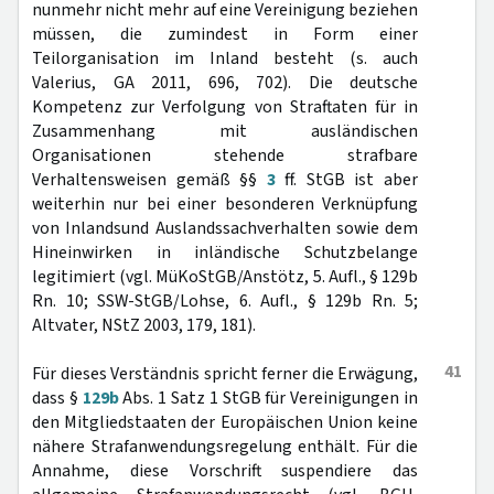
nunmehr nicht mehr auf eine Vereinigung beziehen
müssen, die zumindest in Form einer
Teilorganisation im Inland besteht (s. auch
Valerius, GA 2011, 696, 702). Die deutsche
Kompetenz zur Verfolgung von Straftaten für in
Zusammenhang mit ausländischen
Organisationen stehende strafbare
Verhaltensweisen gemäß §§
3
ff. StGB ist aber
weiterhin nur bei einer besonderen Verknüpfung
von Inlandsund Auslandssachverhalten sowie dem
Hineinwirken in inländische Schutzbelange
legitimiert (vgl. MüKoStGB/Anstötz, 5. Aufl., § 129b
Rn. 10; SSW-StGB/Lohse, 6. Aufl., § 129b Rn. 5;
Altvater, NStZ 2003, 179, 181).
41
Für dieses Verständnis spricht ferner die Erwägung,
dass §
129b
Abs. 1 Satz 1 StGB für Vereinigungen in
den Mitgliedstaaten der Europäischen Union keine
nähere Strafanwendungsregelung enthält. Für die
Annahme, diese Vorschrift suspendiere das