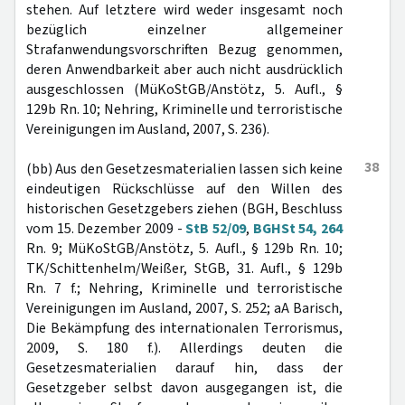
stehen. Auf letztere wird weder insgesamt noch
bezüglich einzelner allgemeiner
Strafanwendungsvorschriften Bezug genommen,
deren Anwendbarkeit aber auch nicht ausdrücklich
ausgeschlossen (MüKoStGB/Anstötz, 5. Aufl., §
129b Rn. 10; Nehring, Kriminelle und terroristische
Vereinigungen im Ausland, 2007, S. 236).
38
(bb) Aus den Gesetzesmaterialien lassen sich keine
eindeutigen Rückschlüsse auf den Willen des
historischen Gesetzgebers ziehen (BGH, Beschluss
vom 15. Dezember 2009 -
StB 52/09
,
BGHSt 54, 264
Rn. 9; MüKoStGB/Anstötz, 5. Aufl., § 129b Rn. 10;
TK/Schittenhelm/Weißer, StGB, 31. Aufl., § 129b
Rn. 7 f.; Nehring, Kriminelle und terroristische
Vereinigungen im Ausland, 2007, S. 252; aA Barisch,
Die Bekämpfung des internationalen Terrorismus,
2009, S. 180 f.). Allerdings deuten die
Gesetzesmaterialien darauf hin, dass der
Gesetzgeber selbst davon ausgegangen ist, die