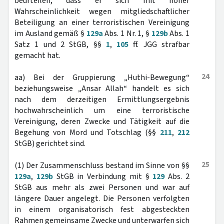
beurteilen, dass er sich mit hoher
Wahrscheinlichkeit wegen mitgliedschaftlicher
Beteiligung an einer terroristischen Vereinigung
im Ausland gemäß §
129a
Abs. 1 Nr. 1, §
129b
Abs. 1
Satz 1 und 2 StGB, §§
1
,
105
ff. JGG strafbar
gemacht hat.
24
aa) Bei der Gruppierung „Huthi-Bewegung“
beziehungsweise „Ansar Allah“ handelt es sich
nach dem derzeitigen Ermittlungsergebnis
hochwahrscheinlich um eine terroristische
Vereinigung, deren Zwecke und Tätigkeit auf die
Begehung von Mord und Totschlag (§§
211
,
212
StGB) gerichtet sind.
25
(1) Der Zusammenschluss bestand im Sinne von §§
129a
,
129b
StGB in Verbindung mit §
129
Abs. 2
StGB aus mehr als zwei Personen und war auf
längere Dauer angelegt. Die Personen verfolgten
in einem organisatorisch fest abgesteckten
Rahmen gemeinsame Zwecke und unterwarfen sich