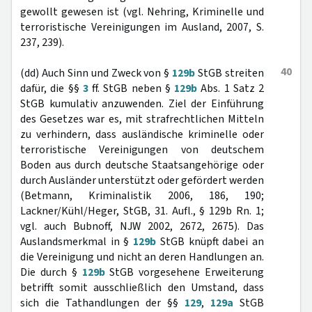
gewollt gewesen ist (vgl. Nehring, Kriminelle und
terroristische Vereinigungen im Ausland, 2007, S.
237, 239).
40
(dd) Auch Sinn und Zweck von §
129b
StGB streiten
dafür, die §§
3
ff. StGB neben §
129b
Abs. 1 Satz 2
StGB kumulativ anzuwenden. Ziel der Einführung
des Gesetzes war es, mit strafrechtlichen Mitteln
zu verhindern, dass ausländische kriminelle oder
terroristische Vereinigungen von deutschem
Boden aus durch deutsche Staatsangehörige oder
durch Ausländer unterstützt oder gefördert werden
(Betmann, Kriminalistik 2006, 186, 190;
Lackner/Kühl/Heger, StGB, 31. Aufl., § 129b Rn. 1;
vgl. auch Bubnoff, NJW 2002, 2672, 2675). Das
Auslandsmerkmal in §
129b
StGB knüpft dabei an
die Vereinigung und nicht an deren Handlungen an.
Die durch §
129b
StGB vorgesehene Erweiterung
betrifft somit ausschließlich den Umstand, dass
sich die Tathandlungen der §§
129
,
129a
StGB