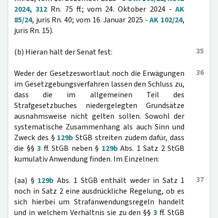
2024, 312
Rn. 75 ff.; vom 24. Oktober 2024 -
AK
85/24
, juris Rn. 40; vom 16. Januar 2025 -
AK 102/24
,
juris Rn. 15).
35
(b) Hieran hält der Senat fest:
36
Weder der Gesetzeswortlaut noch die Erwägungen
im Gesetzgebungsverfahren lassen den Schluss zu,
dass die im allgemeinen Teil des
Strafgesetzbuches niedergelegten Grundsätze
ausnahmsweise nicht gelten sollen. Sowohl der
systematische Zusammenhang als auch Sinn und
Zweck des §
129b
StGB streiten zudem dafür, dass
die §§
3
ff. StGB neben §
129b
Abs. 1 Satz 2 StGB
kumulativ Anwendung finden. Im Einzelnen:
37
(aa) §
129b
Abs. 1 StGB enthält weder in Satz 1
noch in Satz 2 eine ausdrückliche Regelung, ob es
sich hierbei um Strafanwendungsregeln handelt
und in welchem Verhältnis sie zu den §§
3
ff. StGB