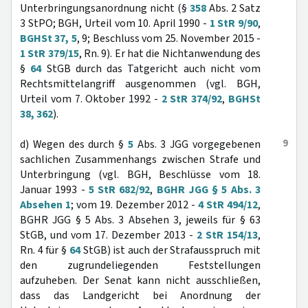
Unterbringungsanordnung nicht (§
358
Abs. 2 Satz
3 StPO; BGH, Urteil vom 10. April 1990 -
1 StR 9/90
,
BGHSt 37, 5
, 9; Beschluss vom 25. November 2015 -
1 StR 379/15
, Rn. 9). Er hat die Nichtanwendung des
§
64
StGB durch das Tatgericht auch nicht vom
Rechtsmittelangriff ausgenommen (vgl. BGH,
Urteil vom 7. Oktober 1992 -
2 StR 374/92
,
BGHSt
38, 362
).
9
d) Wegen des durch §
5
Abs. 3 JGG vorgegebenen
sachlichen Zusammenhangs zwischen Strafe und
Unterbringung (vgl. BGH, Beschlüsse vom 18.
Januar 1993 -
5 StR 682/92
,
BGHR JGG § 5 Abs. 3
Absehen 1
; vom 19. Dezember 2012 -
4 StR 494/12
,
BGHR JGG § 5 Abs. 3 Absehen 3, jeweils für § 63
StGB, und vom 17. Dezember 2013 -
2 StR 154/13
,
Rn. 4 für §
64
StGB) ist auch der Strafausspruch mit
den zugrundeliegenden Feststellungen
aufzuheben. Der Senat kann nicht ausschließen,
dass das Landgericht bei Anordnung der