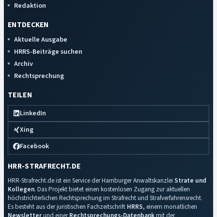
Redaktion
ENTDECKEN
Aktuelle Ausgabe
HRRS-Beiträge suchen
Archiv
Rechtsprechung
TEILEN
LinkedIn
Xing
Facebook
HRR-STRAFRECHT.DE
HRR-Strafrecht.de ist ein Service der Hamburger Anwaltskanzlei
Strate und
Kollegen
. Das Projekt bietet einen kostenlosen Zugang zur aktuellen
höchstrichterlichen Rechtsprechung im Strafrecht und Strafverfahrensrecht.
Es besteht aus der juristischen Fachzeitschrift
HRRS
, einem monatlichen
Newsletter
und einer
Rechtsprechungs-Datenbank
mit der