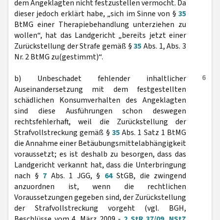
dem Angeklagten nicht festzustellen vermocht. Da
dieser jedoch erklärt habe, „sich im Sinne von §
35
BtMG einer Therapiebehandlung unterziehen zu
wollen“, hat das Landgericht „bereits jetzt einer
Zurückstellung der Strafe gemäß §
35
Abs. 1, Abs. 3
Nr. 2 BtMG zu(gestimmt)“.
6
b) Unbeschadet fehlender inhaltlicher
Auseinandersetzung mit dem festgestellten
schädlichen Konsumverhalten des Angeklagten
sind diese Ausführungen schon deswegen
rechtsfehlerhaft, weil die Zurückstellung der
Strafvollstreckung gemäß §
35
Abs. 1 Satz 1 BtMG
die Annahme einer Betäubungsmittelabhängigkeit
voraussetzt; es ist deshalb zu besorgen, dass das
Landgericht verkannt hat, dass die Unterbringung
nach §
7
Abs. 1 JGG, §
64
StGB, die zwingend
anzuordnen ist, wenn die rechtlichen
Voraussetzungen gegeben sind, der Zurückstellung
der Strafvollstreckung vorgeht (vgl. BGH,
Beschlüsse vom 4. März 2009 -
2 StR 37/09
,
NStZ