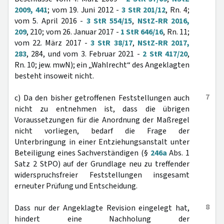
2009, 441
; vom 19. Juni 2012 -
3 StR 201/12
, Rn. 4;
vom 5. April 2016 -
3 StR 554/15
,
NStZ-RR 2016,
209
, 210; vom 26. Januar 2017 -
1 StR 646/16
, Rn. 11;
vom 22. März 2017 -
3 StR 38/17
,
NStZ-RR 2017,
283
, 284, und vom 3. Februar 2021 -
2 StR 417/20
,
Rn. 10; jew. mwN); ein „Wahlrecht“ des Angeklagten
besteht insoweit nicht.
7
c) Da den bisher getroffenen Feststellungen auch
nicht zu entnehmen ist, dass die übrigen
Voraussetzungen für die Anordnung der Maßregel
nicht vorliegen, bedarf die Frage der
Unterbringung in einer Entziehungsanstalt unter
Beteiligung eines Sachverständigen (§
246a
Abs. 1
Satz 2 StPO) auf der Grundlage neu zu treffender
widerspruchsfreier Feststellungen insgesamt
erneuter Prüfung und Entscheidung.
8
Dass nur der Angeklagte Revision eingelegt hat,
hindert eine Nachholung der