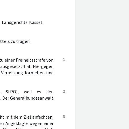
s Landgerichts Kassel
ttels zu tragen.
1
 einer Freiheitsstrafe von
 ausgesetzt hat. Hiergegen
 „Verletzung formellen und
2
 StPO), weil es den
t. Der Generalbundesanwalt
3
cht mit dem Ziel anfechten,
 der Angeklagte wegen einer