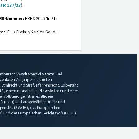
StR 137/23
).
RS-Nummer:
HRRS 2026 Nr. 215
ter:
Felix Fischer/Karsten Gaede
 Hamburger Anwaltskanzlei
Strate und
ostenlosen Zugang zur aktuellen
Strafrecht und Strafverfahrensrecht. Es besteht
RS
, einem monatlichen
Newsletter
und einer
r vollständigen strafrechtlichen
s (BGH) und ausgewählter Urteile und
gerichts (BVerfG), des Europäischen
R) und des Europäischen Gerichtshofs (EuGH).