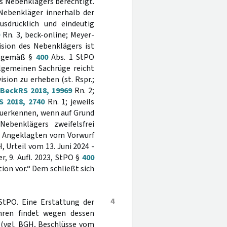
es Nebenklägers berechtigt.
Nebenkläger innerhalb der
usdrücklich und eindeutig
Rn. 3, beck-online; Meyer-
vision des Nebenklägers ist
in gemäß §
400
Abs. 1 StPO
llgemeinen Sachrüge reicht
sion zu erheben (st. Rspr.;
BeckRS 2018, 19969
Rn. 2;
S 2018, 2740
Rn. 1; jeweils
zuerkennen, wenn auf Grund
ebenklägers zweifelsfrei
es Angeklagten vom Vorwurf
 Urteil vom 13. Juni 2024 -
r, 9. Aufl. 2023, StPO §
400
tion vor.“ Dem schließt sich
4
StPO. Eine Erstattung der
hren findet wegen dessen
t (vgl. BGH, Beschlüsse vom