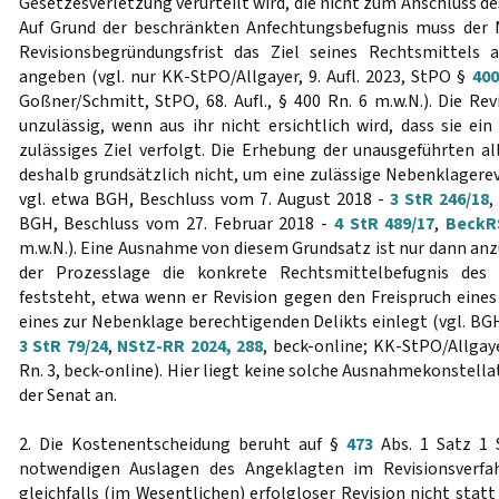
Gesetzesverletzung verurteilt wird, die nicht zum Anschluss d
Auf Grund der beschränkten Anfechtungsbefugnis muss der 
Revisionsbegründungsfrist das Ziel seines Rechtsmittels a
angeben (vgl. nur KK-StPO/Allgayer, 9. Aufl. 2023, StPO §
400
Goßner/Schmitt, StPO, 68. Aufl., § 400 Rn. 6 m.w.N.). Die Re
unzulässig, wenn aus ihr nicht ersichtlich wird, dass sie e
zulässiges Ziel verfolgt. Die Erhebung der unausgeführten a
deshalb grundsätzlich nicht, um eine zulässige Nebenklagerevi
vgl. etwa BGH, Beschluss vom 7. August 2018 -
3 StR 246/18
,
BGH, Beschluss vom 27. Februar 2018 -
4 StR 489/17
,
BeckR
m.w.N.). Eine Ausnahme von diesem Grundsatz ist nur dann an
der Prozesslage die konkrete Rechtsmittelbefugnis des N
feststeht, etwa wenn er Revision gegen den Freispruch ein
eines zur Nebenklage berechtigenden Delikts einlegt (vgl. BGH,
3 StR 79/24
,
NStZ-RR 2024, 288
, beck-online; KK-StPO/Allgaye
Rn. 3, beck-online). Hier liegt keine solche Ausnahmekonstella
der Senat an.
2. Die Kostenentscheidung beruht auf §
473
Abs. 1 Satz 1 
notwendigen Auslagen des Angeklagten im Revisionsverfa
gleichfalls (im Wesentlichen) erfolgloser Revision nicht stat