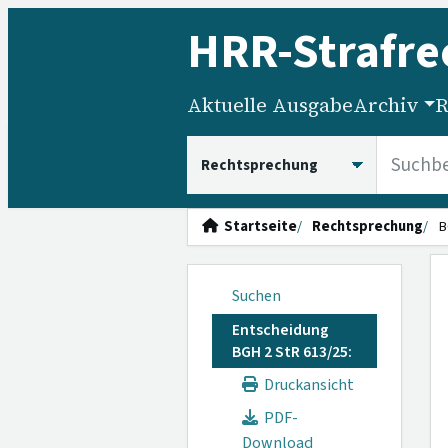
HRR
-Strafre
Aktuelle Ausgabe
Archiv
R
HRRS durchsuchen
Startseite
Rechtsprechung
B
Suchen
Entscheidung
BGH 2 StR 613/25:
Druckansicht
PDF-
Download