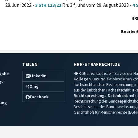
28. Juni 2022 -
3 StR 123/22
Rn. 3 f., und vom 29. August 2023 -
4 
HR
Bearbei
TEILEN
HRR-STRAFRECHT.DE
sgabe
HRR-Strafrecht.de ist ein Service der
LinkedIn
Kollegen
. Das Projekt bietet einen k
ge
höchstrichterlichen Rechtsprechung im 
Xing
aus der juristischen Fachzeitschrift
HR
Rechtsprechungs-Datenbank
mit de
Facebook
Rechtsprechung des Bundesgerichtshof
ung
Beschlüsse u.a. des Bundesverfassungs
Gerichtshofs für Menschenrechte (EGM
Impressum
·
Datenschutz