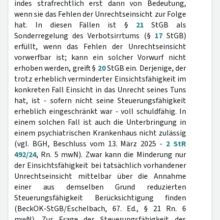
indes strafrechtlich erst dann von Bedeutung,
wenn sie das Fehlen der Unrechtseinsicht zur Folge
hat. In diesen Fällen ist §
21
StGB als
Sonderregelung des Verbotsirrtums (§
17
StGB)
erfüllt, wenn das Fehlen der Unrechtseinsicht
vorwerfbar ist; kann ein solcher Vorwurf nicht
erhoben werden, greift §
20
StGB ein. Derjenige, der
trotz erheblich verminderter Einsichtsfähigkeit im
konkreten Fall Einsicht in das Unrecht seines Tuns
hat, ist - sofern nicht seine Steuerungsfähigkeit
erheblich eingeschränkt war - voll schuldfähig. In
einem solchen Fall ist auch die Unterbringung in
einem psychiatrischen Krankenhaus nicht zulässig
(vgl. BGH, Beschluss vom 13. März 2025 -
2 StR
492/24
, Rn. 5 mwN). Zwar kann die Minderung nur
der Einsichtsfähigkeit bei tatsächlich vorhandener
Unrechtseinsicht mittelbar über die Annahme
einer aus demselben Grund reduzierten
Steuerungsfähigkeit Berücksichtigung finden
(BeckOK-StGB/Eschelbach, 67. Ed., § 21 Rn. 6
mwN). Zur Frage der Steuerungsfähigkeit des