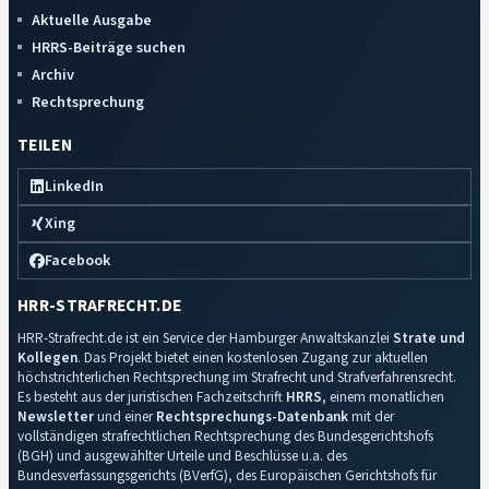
Aktuelle Ausgabe
HRRS-Beiträge suchen
Archiv
Rechtsprechung
TEILEN
LinkedIn
Xing
Facebook
HRR-STRAFRECHT.DE
HRR-Strafrecht.de ist ein Service der Hamburger Anwaltskanzlei
Strate und
Kollegen
. Das Projekt bietet einen kostenlosen Zugang zur aktuellen
höchstrichterlichen Rechtsprechung im Strafrecht und Strafverfahrensrecht.
Es besteht aus der juristischen Fachzeitschrift
HRRS
, einem monatlichen
Newsletter
und einer
Rechtsprechungs-Datenbank
mit der
vollständigen strafrechtlichen Rechtsprechung des Bundesgerichtshofs
(BGH) und ausgewählter Urteile und Beschlüsse u.a. des
Bundesverfassungsgerichts (BVerfG), des Europäischen Gerichtshofs für