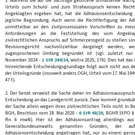
1. Während die auf die Sachrüge gebotene umfassende Nach
Urteils zum Schuld- und zum Strafausspruch keinen Recht
Angeklagten ergeben hat, hat die Adhäsionsentscheidung 
jegliche Begründung. Auch wenn die Rechtfertigung der Ad
unmittelbar an den zivilprozessualen Vorschriften zu me
Anforderungen an die Feststellung des vom Angekla
zivilrechtlichen Anspruchs auf Schmerzensgeld zu stellen sin
Revisionsgericht nachvollziehbar dargelegt werden, 
zugesprochenen Umfang begründet ist (vgl. zuletzt nur
November 2024 -
1 StR 384/24
, wistra 2025, 176). Dies hat da
hinreichende Entscheidungsgrundlage folgt auch nicht au
der Urteilsgründe (insoweit anders OGH, Urteil vom 17. Mai 194
47 f.).
2. Der Senat verweist die Sache daher im Adhäsionsausspruc
Entscheidung an das Landgericht zurück. Zwar kommt grundsät
der Sache allein wegen ihres zivilrechtlichen Teils nicht in Be
BGH, Beschluss vom 18. Mai 2020 -
6 StR 48/20
, BGHR StPO § 
Rn. 6 mwN). Hier ist der Adhäsionsantrag allerdings aus
Generalbundesanwalts genannten Gründen, der a
Adhäsionsentscheidung angetragen hat, nur zu einem gering