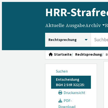
HRR
-Strafre
Aktuelle Ausgabe
Archiv
R
HRRS durchsuchen
Startseite
Rechtsprechung
B
Suchen
Entscheidung
BGH 2 StR 322/25:
Druckansicht
PDF-
Download