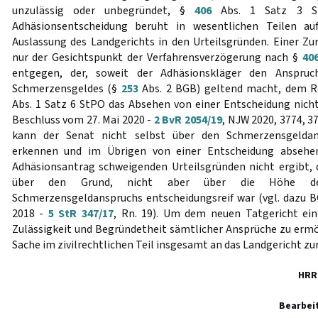
unzulässig oder unbegründet, §
406
Abs. 1 Satz 3 St
Adhäsionsentscheidung beruht in wesentlichen Teilen auf
Auslassung des Landgerichts in den Urteilsgründen. Einer Zu
nur der Gesichtspunkt der Verfahrensverzögerung nach §
40
entgegen, der, soweit der Adhäsionskläger den Anspruc
Schmerzensgeldes (§
253
Abs. 2 BGB) geltend macht, dem R
Abs. 1 Satz 6 StPO das Absehen von einer Entscheidung nicht 
Beschluss vom 27. Mai 2020 -
2 BvR 2054/19
, NJW 2020, 3774, 377
kann der Senat nicht selbst über den Schmerzensgeldan
erkennen und im Übrigen von einer Entscheidung absehe
Adhäsionsantrag schweigenden Urteilsgründen nicht ergibt, 
über den Grund, nicht aber über die Höhe de
Schmerzensgeldanspruchs entscheidungsreif war (vgl. dazu B
2018 -
5 StR 347/17
, Rn. 19). Um dem neuen Tatgericht ei
Zulässigkeit und Begründetheit sämtlicher Ansprüche zu ermög
Sache im zivilrechtlichen Teil insgesamt an das Landgericht zu
HRR
Bearbei