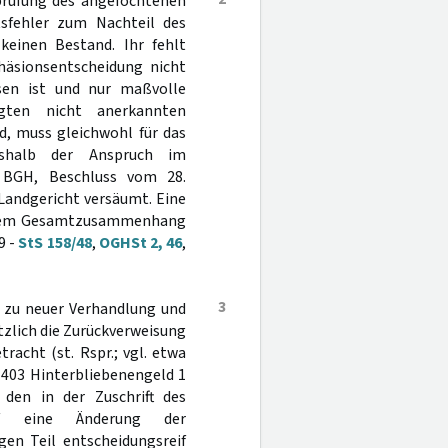
prüfung des angefochtenen
sfehler zum Nachteil des
keinen Bestand. Ihr fehlt
häsionsentscheidung nicht
ssen ist und nur maßvolle
gten nicht anerkannten
d, muss gleichwohl für das
weshalb der Anspruch im
 BGH, Beschluss vom 28.
s Landgericht versäumt. Eine
s dem Gesamtzusammenhang
9 -
StS 158/48
,
OGHSt 2, 46
,
3
h zu neuer Verhandlung und
zlich die Zurückverweisung
tracht (st. Rspr.; vgl. etwa
403 Hinterbliebenengeld 1
 den in der Zuschrift des
uf eine Änderung der
en Teil entscheidungsreif