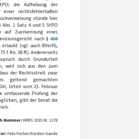
PO; die Aufhebung der
 einer rechtsfehlerhaften
rückverweisung stünde hier
6
Abs. 1 Satz 4 und 5 StPO
h auf Zuerkennung eines
evisionsgericht nach §
406
erlaubt (vgl. auch BVerfG,
5 f. Rn. 36 ff.). Andererseits
spruch durch Grundurteil
n, weil sich aus den zum
dass der Rechtsstreit zwar
s geltend gemachten
GH, Urteil vom 21. Februar
ne umfassende Prüfung der
lichen, gibt der Senat die
rück.
S-Nummer:
HRRS 2025 Nr. 1278
ter:
Felix Fischer/Karsten Gaede