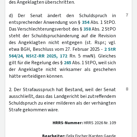
des Angeklagten überschritten.
7
d) Der Senat ändert den Schuldspruch in
entsprechender Anwendung von §
354
Abs. 1 StPO.
Das Verschlechterungsverbot des §
358
Abs. 2 StPO
steht der Schuldspruchänderung auf die Revision
des Angeklagten nicht entgegen (st. Rspr.; vgl.
etwa BGH, Beschluss vom 27. Februar 2025 -
2 StR
564/24
,
NStZ-RR 2025, 172
Rn. 5 mwN). Gleiches
gilt für die Regelung des §
265
Abs. 1 StPO, weil sich
der Angeklagte nicht wirksamer als geschehen
hätte verteidigen können.
8
2. Der Strafausspruch hat Bestand, weil der Senat
ausschließt, dass das Landgericht bei zutreffendem
Schuldspruch zu einer milderen als der verhängten
Strafe gekommen wäre.
HRRS-Nummer:
HRRS 2026 Nr. 109
Bearbeiter:
Felix Fischer/Karsten Gaede