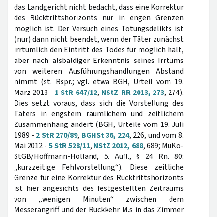
das Landgericht nicht bedacht, dass eine Korrektur
des Rücktrittshorizonts nur in engen Grenzen
möglich ist. Der Versuch eines Tötungsdelikts ist
(nur) dann nicht beendet, wenn der Täter zunächst
irrtümlich den Eintritt des Todes für möglich hält,
aber nach alsbaldiger Erkenntnis seines Irrtums
von weiteren Ausführungshandlungen Abstand
nimmt (st. Rspr.; vgl. etwa BGH, Urteil vom 19.
März 2013 -
1 StR 647/12
,
NStZ-RR 2013, 273
, 274).
Dies setzt voraus, dass sich die Vorstellung des
Täters in engstem räumlichem und zeitlichem
Zusammenhang ändert (BGH, Urteile vom 19. Juli
1989 -
2 StR 270/89
,
BGHSt 36, 224
, 226, und vom 8.
Mai 2012 -
5 StR 528/11
,
NStZ 2012, 688
, 689; MüKo-
StGB/Hoffmann-Holland, 5. Aufl., § 24 Rn. 80:
„kurzzeitige Fehlvorstellung“). Diese zeitliche
Grenze für eine Korrektur des Rücktrittshorizonts
ist hier angesichts des festgestellten Zeitraums
von „wenigen Minuten“ zwischen dem
Messerangriff und der Rückkehr M.s in das Zimmer