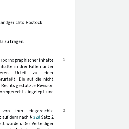
Landgerichts Rostock
s zu tragen.
1
erpornographischer Inhalte
halte in drei Fällen unter
deren Urteil zu einer
urteilt. Die auf die nicht
 Rechts gestützte Revision
 formgerecht eingelegt und
2
 von ihm eingereichte
ht auf dem nach §
32d
Satz 2
t worden. Der Verteidiger