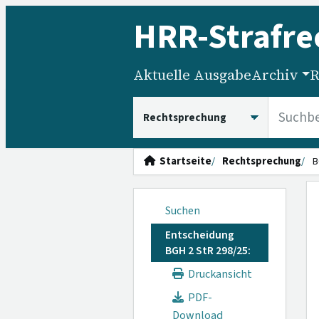
HRR
-Strafre
Aktuelle Ausgabe
Archiv
R
HRRS durchsuchen
Startseite
Rechtsprechung
B
Suchen
Entscheidung
BGH 2 StR 298/25:
Druckansicht
PDF-
Download