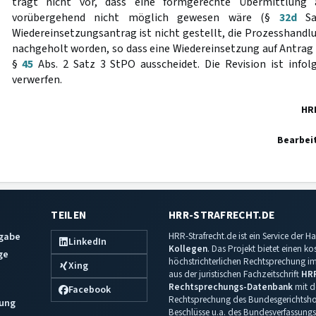
trägt nicht vor, dass eine formgerechte Übermittlung 
vorübergehend nicht möglich gewesen wäre (§
32d
Sa
Wiedereinsetzungsantrag ist nicht gestellt, die Prozesshandl
nachgeholt worden, so dass eine Wiedereinsetzung auf Antra
§
45
Abs. 2 Satz 3 StPO ausscheidet. Die Revision ist infol
verwerfen.
HR
Bearbei
TEILEN
HRR-STRAFRECHT.DE
sgabe
HRR-Strafrecht.de ist ein Service der
LinkedIn
Kollegen
. Das Projekt bietet einen k
ge
höchstrichterlichen Rechtsprechung im 
Xing
aus der juristischen Fachzeitschrift
HR
Rechtsprechungs-Datenbank
mit de
Facebook
Rechtsprechung des Bundesgerichtshof
ung
Beschlüsse u.a. des Bundesverfassungs