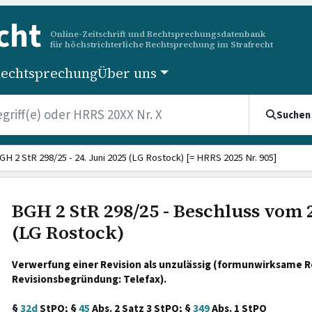
cht
Online-Zeitschrift und Rechtsprechungsdatenbank
für höchstrichterliche Rechtsprechung im Strafrecht
echtsprechung
Über uns
Suchen
GH 2 StR 298/25 - 24. Juni 2025 (LG Rostock) [= HRRS 2025 Nr. 905]
BGH 2 StR 298/25 - Beschluss vom 2
(LG Rostock)
Verwerfung einer Revision als unzulässig (formunwirksame R
Revisionsbegründung: Telefax).
§
32d
StPO; §
45
Abs. 2 Satz 3 StPO; §
349
Abs. 1 StPO