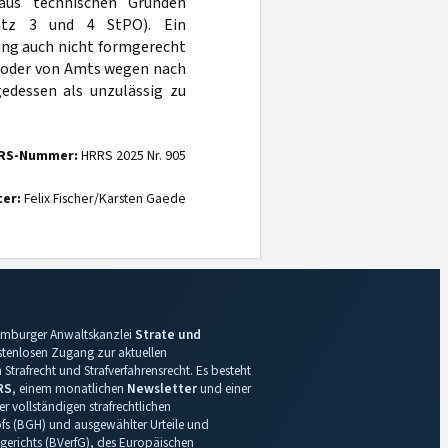
aus technischen Gründen
tz 3 und 4 StPO). Ein
ung auch nicht formgerecht
g oder von Amts wegen nach
gedessen als unzulässig zu
RS-Nummer:
HRRS 2025 Nr. 905
ter:
Felix Fischer/Karsten Gaede
 Hamburger Anwaltskanzlei
Strate und
ostenlosen Zugang zur aktuellen
Strafrecht und Strafverfahrensrecht. Es besteht
RS
, einem monatlichen
Newsletter
und einer
r vollständigen strafrechtlichen
s (BGH) und ausgewählter Urteile und
gerichts (BVerfG), des Europäischen