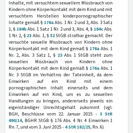
Inhalte, mit versuchtem sexuellem Missbrauch von
Kindern ohne Körperkontakt mit dem Kind und mit
versuchtem Herstellen kinderpornographischer
Inhalte gemäß §
176a
Abs. 1 Nr. 2 und 3, Abs. 3 Satz
1, §
184b
Abs. 1 Satz 1 Nr. 2 und 3, Abs. 4, §
184c
Abs.
1 Nr. 2, §
23
Abs. 1, §
52
StGB strafbar gemacht. Der
versuchte sexuelle Missbrauch von Kindern ohne
Körperkontakt mit dem Kind gemäß §
176a
Abs. 1
Nr. 2, Abs. 3 Satz 1, §
23
Abs 1 StGB steht zum
sexuellen Missbrauch von Kindern ohne
Körperkontakt mit dem Kind gemäß §
176a
Abs. 1
Nr. 3 StGB im Verhältnis der Tateinheit, da dem
Einwirken auf ein Kind mit einem
pornographischen Inhalt einerseits und dem
Einwirken auf ein Kind, um es zu sexuellen
Handlungen zu bringen, andererseits jeweils ein
eigenständiger Unrechtsgehalt zukommt (vgl.
BGH, Beschlüsse vom 22. Januar 2015 -
3 StR
490/14
, BGHR StGB § 176 Abs. 4 Nr. 4 Einwirken 1
Rn. 7, und vom 3. Juni 2025 -
4 StR 182/25
, Rn. 6).