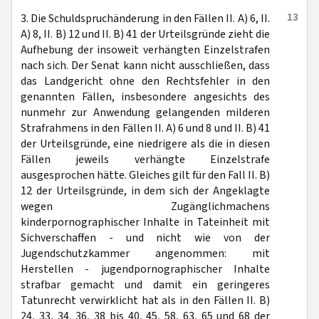
13
3. Die Schuldspruchänderung in den Fällen II. A) 6, II.
A) 8, II. B) 12 und II. B) 41 der Urteilsgründe zieht die
Aufhebung der insoweit verhängten Einzelstrafen
nach sich. Der Senat kann nicht ausschließen, dass
das Landgericht ohne den Rechtsfehler in den
genannten Fällen, insbesondere angesichts des
nunmehr zur Anwendung gelangenden milderen
Strafrahmens in den Fällen II. A) 6 und 8 und II. B) 41
der Urteilsgründe, eine niedrigere als die in diesen
Fällen jeweils verhängte Einzelstrafe
ausgesprochen hätte. Gleiches gilt für den Fall II. B)
12 der Urteilsgründe, in dem sich der Angeklagte
wegen Zugänglichmachens
kinderpornographischer Inhalte in Tateinheit mit
Sichverschaffen - und nicht wie von der
Jugendschutzkammer angenommen: mit
Herstellen - jugendpornographischer Inhalte
strafbar gemacht und damit ein geringeres
Tatunrecht verwirklicht hat als in den Fällen II. B)
24, 33, 34, 36, 38 bis 40, 45, 58, 63, 65 und 68 der