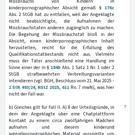
Missbrauchs von Kindern in
kinderpornographischer Absicht gemäß §
176c
Abs. 2 StGB hat zu entfallen, weil der Angeklagte
nicht beabsichtigte, die Aufnahmen der
Missbrauchstaten anderen zugänglich zu machen.
Die Begehung der Missbrauchstat bloß in der
Absicht, einen kinderpornographischen Inhalt
herzustellen, reicht für die Erfüllung des
Qualifikationstatbestands nicht aus. Vielmehr
muss der Täter anschließend eine Handlung im
Sinne einer der in §
184b
Abs. 1 Satz 1 Nr. 1 oder 2
StGB strafbewehrten Verbreitungsvarianten
intendieren (vgl. BGH, Beschluss vom 21. Mai 2025 -
2 StR 493/24
,
NStZ 2025, 611
Rn. 7 mwN), was hier
nicht der Fall war.
7
b) Gleiches gilt für Fall II. A) 8 der Urteilsgründe, in
dem der Angeklagte über eine Chatplattform
Kontakt zu einem circa zwölfjährigen Mädchen
aufnahm und diesem kinderund
jugendpornographisches Material vorspielte, um