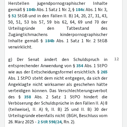
Herstellen jugendpornographischer Inhalte
gemäß §
184b
Abs. 1 Satz 1 Nr. 2, §
184c
Abs. 1 Nr. 3,
§
52
StGB und in den Fällen II. B) 14, 20, 27, 31, 43,
50, 51, 53 bis 57, 59 bis 62, 64, 69 und 70 der
Urteilsgründe den Tatbestand des
Zugänglichmachens kinderpornographischer
Inhalte gemäß §
184b
Abs. 1 Satz 1 Nr. 2 StGB
verwirklicht.
12
g) Der Senat ändert den Schuldspruch in
entsprechender Anwendung von §
354
Abs. 1 StPO
wie aus der Entscheidungsformel ersichtlich. §
265
Abs. 1 StPO steht dem nicht entgegen, da sich der
Angeklagte nicht wirksamer als geschehen hätte
verteidigen können. Das Verschlechterungsverbot
des §
358
Abs. 2 Satz 1 StPO hindert die
Verböserung der Schuldsprüche in den Fällen II. A) 8
(teilweise), II. A) 9, II. B) 25 und II. B) 30 der
Urteilsgründe ebenfalls nicht (BGH, Beschluss vom
26. März 2025 -
2 StR 598/24
, Rn. 2).