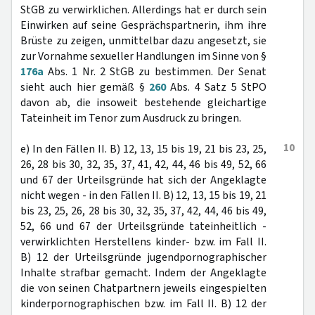
StGB zu verwirklichen. Allerdings hat er durch sein
Einwirken auf seine Gesprächspartnerin, ihm ihre
Brüste zu zeigen, unmittelbar dazu angesetzt, sie
zur Vornahme sexueller Handlungen im Sinne von §
176a
Abs. 1 Nr. 2 StGB zu bestimmen. Der Senat
sieht auch hier gemäß §
260
Abs. 4 Satz 5 StPO
davon ab, die insoweit bestehende gleichartige
Tateinheit im Tenor zum Ausdruck zu bringen.
10
e) In den Fällen II. B) 12, 13, 15 bis 19, 21 bis 23, 25,
26, 28 bis 30, 32, 35, 37, 41, 42, 44, 46 bis 49, 52, 66
und 67 der Urteilsgründe hat sich der Angeklagte
nicht wegen - in den Fällen II. B) 12, 13, 15 bis 19, 21
bis 23, 25, 26, 28 bis 30, 32, 35, 37, 42, 44, 46 bis 49,
52, 66 und 67 der Urteilsgründe tateinheitlich -
verwirklichten Herstellens kinder- bzw. im Fall II.
B) 12 der Urteilsgründe jugendpornographischer
Inhalte strafbar gemacht. Indem der Angeklagte
die von seinen Chatpartnern jeweils eingespielten
kinderpornographischen bzw. im Fall II. B) 12 der