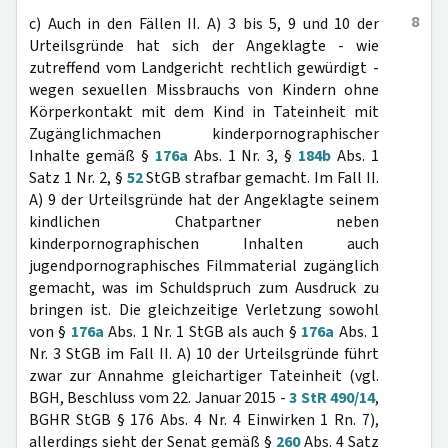
8
c) Auch in den Fällen II. A) 3 bis 5, 9 und 10 der
Urteilsgründe hat sich der Angeklagte - wie
zutreffend vom Landgericht rechtlich gewürdigt -
wegen sexuellen Missbrauchs von Kindern ohne
Körperkontakt mit dem Kind in Tateinheit mit
Zugänglichmachen kinderpornographischer
Inhalte gemäß §
176a
Abs. 1 Nr. 3, §
184b
Abs. 1
Satz 1 Nr. 2, §
52
StGB strafbar gemacht. Im Fall II.
A) 9 der Urteilsgründe hat der Angeklagte seinem
kindlichen Chatpartner neben
kinderpornographischen Inhalten auch
jugendpornographisches Filmmaterial zugänglich
gemacht, was im Schuldspruch zum Ausdruck zu
bringen ist. Die gleichzeitige Verletzung sowohl
von §
176a
Abs. 1 Nr. 1 StGB als auch §
176a
Abs. 1
Nr. 3 StGB im Fall II. A) 10 der Urteilsgründe führt
zwar zur Annahme gleichartiger Tateinheit (vgl.
BGH, Beschluss vom 22. Januar 2015 -
3 StR 490/14
,
BGHR StGB § 176 Abs. 4 Nr. 4 Einwirken 1 Rn. 7),
allerdings sieht der Senat gemäß §
260
Abs. 4 Satz