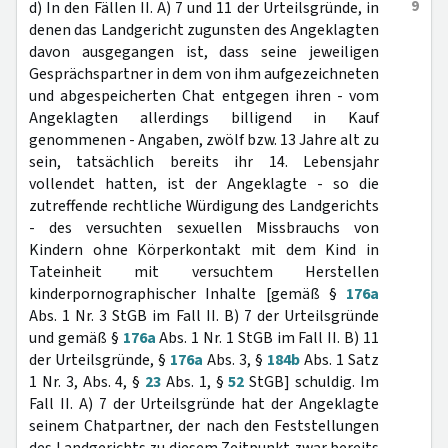
9
d) In den Fällen II. A) 7 und 11 der Urteilsgründe, in
denen das Landgericht zugunsten des Angeklagten
davon ausgegangen ist, dass seine jeweiligen
Gesprächspartner in dem von ihm aufgezeichneten
und abgespeicherten Chat entgegen ihren - vom
Angeklagten allerdings billigend in Kauf
genommenen - Angaben, zwölf bzw. 13 Jahre alt zu
sein, tatsächlich bereits ihr 14. Lebensjahr
vollendet hatten, ist der Angeklagte - so die
zutreffende rechtliche Würdigung des Landgerichts
- des versuchten sexuellen Missbrauchs von
Kindern ohne Körperkontakt mit dem Kind in
Tateinheit mit versuchtem Herstellen
kinderpornographischer Inhalte [gemäß §
176a
Abs. 1 Nr. 3 StGB im Fall II. B) 7 der Urteilsgründe
und gemäß §
176a
Abs. 1 Nr. 1 StGB im Fall II. B) 11
der Urteilsgründe, §
176a
Abs. 3, §
184b
Abs. 1 Satz
1 Nr. 3, Abs. 4, §
23
Abs. 1, §
52
StGB] schuldig. Im
Fall II. A) 7 der Urteilsgründe hat der Angeklagte
seinem Chatpartner, der nach den Feststellungen