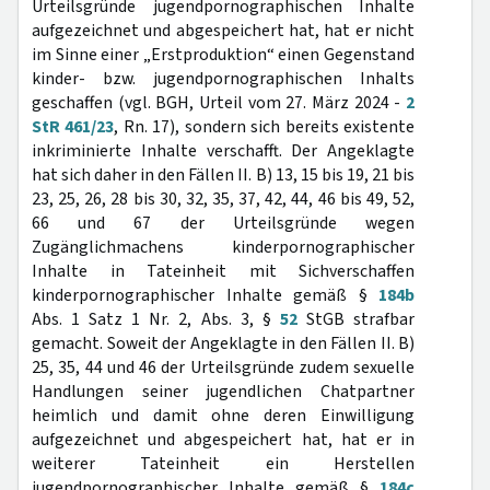
Urteilsgründe jugendpornographischen Inhalte
aufgezeichnet und abgespeichert hat, hat er nicht
im Sinne einer „Erstproduktion“ einen Gegenstand
kinder- bzw. jugendpornographischen Inhalts
geschaffen (vgl. BGH, Urteil vom 27. März 2024 -
2
StR 461/23
, Rn. 17), sondern sich bereits existente
inkriminierte Inhalte verschafft. Der Angeklagte
hat sich daher in den Fällen II. B) 13, 15 bis 19, 21 bis
23, 25, 26, 28 bis 30, 32, 35, 37, 42, 44, 46 bis 49, 52,
66 und 67 der Urteilsgründe wegen
Zugänglichmachens kinderpornographischer
Inhalte in Tateinheit mit Sichverschaffen
kinderpornographischer Inhalte gemäß §
184b
Abs. 1 Satz 1 Nr. 2, Abs. 3, §
52
StGB strafbar
gemacht. Soweit der Angeklagte in den Fällen II. B)
25, 35, 44 und 46 der Urteilsgründe zudem sexuelle
Handlungen seiner jugendlichen Chatpartner
heimlich und damit ohne deren Einwilligung
aufgezeichnet und abgespeichert hat, hat er in
weiterer Tateinheit ein Herstellen
jugendpornographischer Inhalte gemäß §
184c