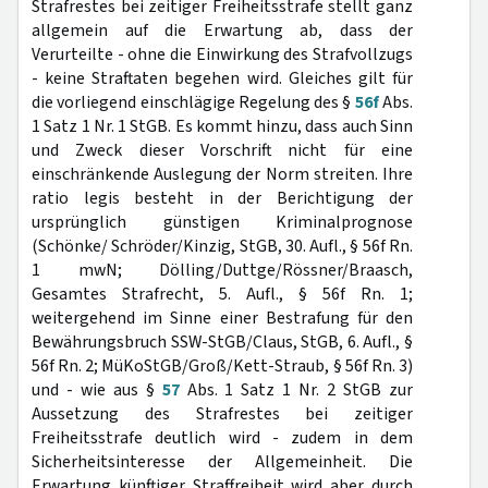
Strafrestes bei zeitiger Freiheitsstrafe stellt ganz
allgemein auf die Erwartung ab, dass der
Verurteilte - ohne die Einwirkung des Strafvollzugs
- keine Straftaten begehen wird. Gleiches gilt für
die vorliegend einschlägige Regelung des §
56f
Abs.
1 Satz 1 Nr. 1 StGB. Es kommt hinzu, dass auch Sinn
und Zweck dieser Vorschrift nicht für eine
einschränkende Auslegung der Norm streiten. Ihre
ratio legis besteht in der Berichtigung der
ursprünglich günstigen Kriminalprognose
(Schönke/ Schröder/Kinzig, StGB, 30. Aufl., § 56f Rn.
1 mwN; Dölling/Duttge/Rössner/Braasch,
Gesamtes Strafrecht, 5. Aufl., § 56f Rn. 1;
weitergehend im Sinne einer Bestrafung für den
Bewährungsbruch SSW-StGB/Claus, StGB, 6. Aufl., §
56f Rn. 2; MüKoStGB/Groß/Kett-Straub, § 56f Rn. 3)
und - wie aus §
57
Abs. 1 Satz 1 Nr. 2 StGB zur
Aussetzung des Strafrestes bei zeitiger
Freiheitsstrafe deutlich wird - zudem in dem
Sicherheitsinteresse der Allgemeinheit. Die
Erwartung künftiger Straffreiheit wird aber durch