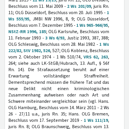
März 2015 -
22 Ws 19/15
, juris Rn. 21; OLG Dresden,
Beschluss vom 11. Mai 2009 -
2 Ws 201/09
, juris Rn.
11; OLG Düsseldorf, Beschluss vom 20. Juli 1995 -
1
Ws 555/95
, JMBl NW 1996, 8, 9; OLG Düsseldorf,
Beschluss vom 7. Dezember 1995 -
1 Ws 965-966/95
,
NStZ-RR 1996, 185
; OLG Karlsruhe, Beschluss vom
11. Februar 1993 -
3 Ws 6/93
, Justiz 1993, 387, 388;
OLG Schleswig, Beschluss vom 28. Mai 1982 -
1 Ws
222/82
,
StV 1982, 526
, 527; OLG Koblenz, Beschluss
vom 2. Oktober 1974 - 1 Ws 510/74,
VRS 62, 263
,
264; siehe auch LK-StGB/Hubrach, 13. Aufl., § 56f
Rn. 14). Die Strafaussetzung beruht auf einer
Erwartung vollständiger Straffreiheit.
Dementsprechend müssen die frühere Tat und das
neue Delikt nicht einen kriminologischen
Zusammenhang aufweisen oder nach Art und
Schwere miteinander vergleichbar sein (vgl. Hans.
OLG Hamburg, Beschluss vom 14. März 2011 - 2 Ws
26 - 27/11 u.a., juris Rn. 35; Hans. OLG Bremen,
Beschluss vom 17. September 2019 -
1 Ws 111/19
,
juris Rn. 8; OLG Braunschweig, Beschluss vom 13.