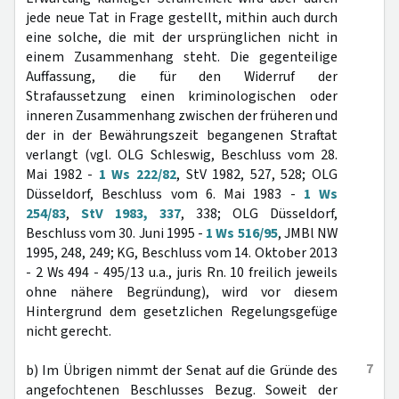
jede neue Tat in Frage gestellt, mithin auch durch
eine solche, die mit der ursprünglichen nicht in
einem Zusammenhang steht. Die gegenteilige
Auffassung, die für den Widerruf der
Strafaussetzung einen kriminologischen oder
inneren Zusammenhang zwischen der früheren und
der in der Bewährungszeit begangenen Straftat
verlangt (vgl. OLG Schleswig, Beschluss vom 28.
Mai 1982 -
1 Ws 222/82
, StV 1982, 527, 528; OLG
Düsseldorf, Beschluss vom 6. Mai 1983 -
1 Ws
254/83
,
StV 1983, 337
, 338; OLG Düsseldorf,
Beschluss vom 30. Juni 1995 -
1 Ws 516/95
, JMBl NW
1995, 248, 249; KG, Beschluss vom 14. Oktober 2013
- 2 Ws 494 - 495/13 u.a., juris Rn. 10 freilich jeweils
ohne nähere Begründung), wird vor diesem
Hintergrund dem gesetzlichen Regelungsgefüge
nicht gerecht.
7
b) Im Übrigen nimmt der Senat auf die Gründe des
angefochtenen Beschlusses Bezug. Soweit der