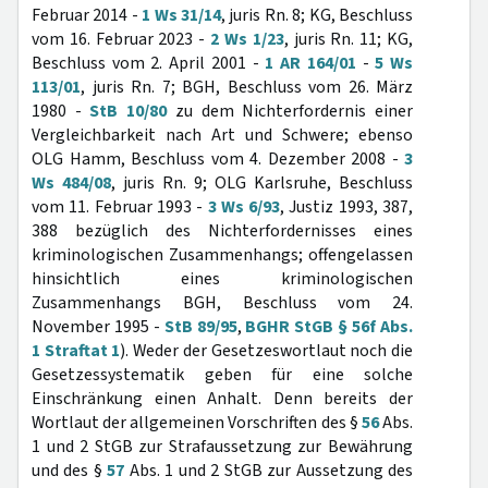
Februar 2014 -
1 Ws 31/14
, juris Rn. 8; KG, Beschluss
vom 16. Februar 2023 -
2 Ws 1/23
, juris Rn. 11; KG,
Beschluss vom 2. April 2001 -
1 AR 164/01
-
5 Ws
113/01
, juris Rn. 7; BGH, Beschluss vom 26. März
1980 -
StB 10/80
zu dem Nichterfordernis einer
Vergleichbarkeit nach Art und Schwere; ebenso
OLG Hamm, Beschluss vom 4. Dezember 2008 -
3
Ws 484/08
, juris Rn. 9; OLG Karlsruhe, Beschluss
vom 11. Februar 1993 -
3 Ws 6/93
, Justiz 1993, 387,
388 bezüglich des Nichterfordernisses eines
kriminologischen Zusammenhangs; offengelassen
hinsichtlich eines kriminologischen
Zusammenhangs BGH, Beschluss vom 24.
November 1995 -
StB 89/95
,
BGHR StGB § 56f Abs.
1 Straftat 1
). Weder der Gesetzeswortlaut noch die
Gesetzessystematik geben für eine solche
Einschränkung einen Anhalt. Denn bereits der
Wortlaut der allgemeinen Vorschriften des §
56
Abs.
1 und 2 StGB zur Strafaussetzung zur Bewährung
und des §
57
Abs. 1 und 2 StGB zur Aussetzung des