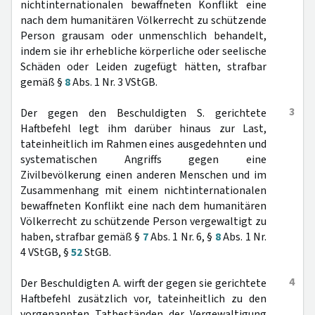
nichtinternationalen bewaffneten Konflikt eine
nach dem humanitären Völkerrecht zu schützende
Person grausam oder unmenschlich behandelt,
indem sie ihr erhebliche körperliche oder seelische
Schäden oder Leiden zugefügt hätten, strafbar
gemäß §
8
Abs. 1 Nr. 3 VStGB.
3
Der gegen den Beschuldigten S. gerichtete
Haftbefehl legt ihm darüber hinaus zur Last,
tateinheitlich im Rahmen eines ausgedehnten und
systematischen Angriffs gegen eine
Zivilbevölkerung einen anderen Menschen und im
Zusammenhang mit einem nichtinternationalen
bewaffneten Konflikt eine nach dem humanitären
Völkerrecht zu schützende Person vergewaltigt zu
haben, strafbar gemäß §
7
Abs. 1 Nr. 6, §
8
Abs. 1 Nr.
4 VStGB, §
52
StGB.
4
Der Beschuldigten A. wirft der gegen sie gerichtete
Haftbefehl zusätzlich vor, tateinheitlich zu den
vorgenannten Tatbeständen der Vergewaltigung