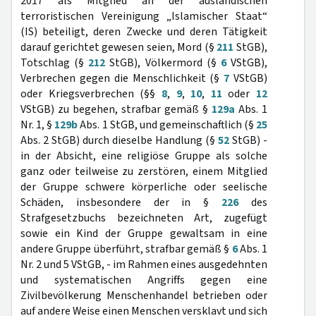
2017 als Mitglied an der ausländischen
terroristischen Vereinigung „Islamischer Staat“
(IS) beteiligt, deren Zwecke und deren Tätigkeit
darauf gerichtet gewesen seien, Mord (§
211
StGB),
Totschlag (§
212
StGB), Völkermord (§
6
VStGB),
Verbrechen gegen die Menschlichkeit (§
7
VStGB)
oder Kriegsverbrechen (§§
8
,
9
,
10
,
11
oder
12
VStGB) zu begehen, strafbar gemäß §
129a
Abs. 1
Nr. 1, §
129b
Abs. 1 StGB, und gemeinschaftlich (§
25
Abs. 2 StGB) durch dieselbe Handlung (§
52
StGB) -
in der Absicht, eine religiöse Gruppe als solche
ganz oder teilweise zu zerstören, einem Mitglied
der Gruppe schwere körperliche oder seelische
Schäden, insbesondere der in §
226
des
Strafgesetzbuchs bezeichneten Art, zugefügt
sowie ein Kind der Gruppe gewaltsam in eine
andere Gruppe überführt, strafbar gemäß §
6
Abs. 1
Nr. 2 und 5 VStGB, - im Rahmen eines ausgedehnten
und systematischen Angriffs gegen eine
Zivilbevölkerung Menschenhandel betrieben oder
auf andere Weise einen Menschen versklavt und sich