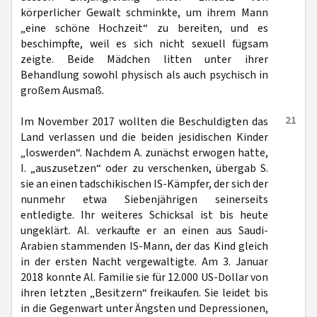
körperlicher Gewalt schminkte, um ihrem Mann
„eine schöne Hochzeit“ zu bereiten, und es
beschimpfte, weil es sich nicht sexuell fügsam
zeigte. Beide Mädchen litten unter ihrer
Behandlung sowohl physisch als auch psychisch in
großem Ausmaß.
21
Im November 2017 wollten die Beschuldigten das
Land verlassen und die beiden jesidischen Kinder
„loswerden“. Nachdem A. zunächst erwogen hatte,
I. „auszusetzen“ oder zu verschenken, übergab S.
sie an einen tadschikischen IS-Kämpfer, der sich der
nunmehr etwa Siebenjährigen seinerseits
entledigte. Ihr weiteres Schicksal ist bis heute
ungeklärt. Al. verkaufte er an einen aus Saudi-
Arabien stammenden IS-Mann, der das Kind gleich
in der ersten Nacht vergewaltigte. Am 3. Januar
2018 konnte Al. Familie sie für 12.000 US-Dollar von
ihren letzten „Besitzern“ freikaufen. Sie leidet bis
in die Gegenwart unter Ängsten und Depressionen,