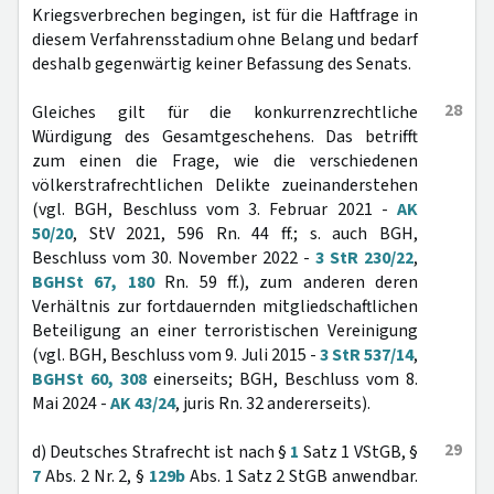
Kriegsverbrechen begingen, ist für die Haftfrage in
diesem Verfahrensstadium ohne Belang und bedarf
deshalb gegenwärtig keiner Befassung des Senats.
28
Gleiches gilt für die konkurrenzrechtliche
Würdigung des Gesamtgeschehens. Das betrifft
zum einen die Frage, wie die verschiedenen
völkerstrafrechtlichen Delikte zueinanderstehen
(vgl. BGH, Beschluss vom 3. Februar 2021 -
AK
50/20
, StV 2021, 596 Rn. 44 ff.; s. auch BGH,
Beschluss vom 30. November 2022 -
3 StR 230/22
,
BGHSt 67, 180
Rn. 59 ff.), zum anderen deren
Verhältnis zur fortdauernden mitgliedschaftlichen
Beteiligung an einer terroristischen Vereinigung
(vgl. BGH, Beschluss vom 9. Juli 2015 -
3 StR 537/14
,
BGHSt 60, 308
einerseits; BGH, Beschluss vom 8.
Mai 2024 -
AK 43/24
, juris Rn. 32 andererseits).
29
d) Deutsches Strafrecht ist nach §
1
Satz 1 VStGB, §
7
Abs. 2 Nr. 2, §
129b
Abs. 1 Satz 2 StGB anwendbar.