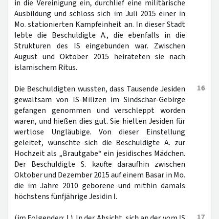
in die Vereinigung ein, durchlief eine militärische
Ausbildung und schloss sich im Juli 2015 einer in
Mo. stationierten Kampfeinheit an. In dieser Stadt
lebte die Beschuldigte A., die ebenfalls in die
Strukturen des IS eingebunden war. Zwischen
August und Oktober 2015 heirateten sie nach
islamischem Ritus.
16
Die Beschuldigten wussten, dass Tausende Jesiden
gewaltsam von IS-Milizen im Sindschar-Gebirge
gefangen genommen und verschleppt worden
waren, und hießen dies gut. Sie hielten Jesiden für
wertlose Ungläubige. Von dieser Einstellung
geleitet, wünschte sich die Beschuldigte A. zur
Hochzeit als „Brautgabe“ ein jesidisches Mädchen.
Der Beschuldigte S. kaufte daraufhin zwischen
Oktober und Dezember 2015 auf einem Basar in Mo.
die im Jahre 2010 geborene und mithin damals
höchstens fünfjährige Jesidin I.
17
(im Folgenden: I.). In der Absicht, sich an der vom IS