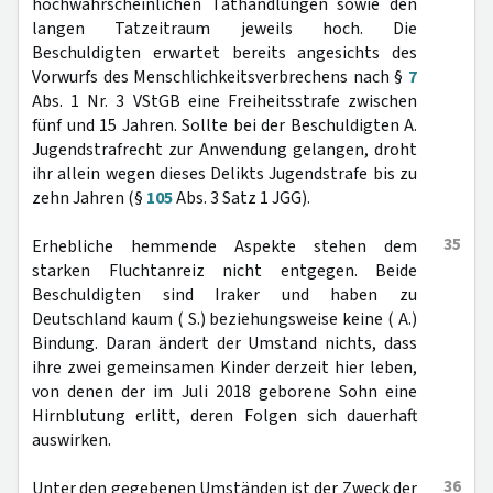
hochwahrscheinlichen Tathandlungen sowie den
langen Tatzeitraum jeweils hoch. Die
Beschuldigten erwartet bereits angesichts des
Vorwurfs des Menschlichkeitsverbrechens nach §
7
Abs. 1 Nr. 3 VStGB eine Freiheitsstrafe zwischen
fünf und 15 Jahren. Sollte bei der Beschuldigten A.
Jugendstrafrecht zur Anwendung gelangen, droht
ihr allein wegen dieses Delikts Jugendstrafe bis zu
zehn Jahren (§
105
Abs. 3 Satz 1 JGG).
35
Erhebliche hemmende Aspekte stehen dem
starken Fluchtanreiz nicht entgegen. Beide
Beschuldigten sind Iraker und haben zu
Deutschland kaum ( S.) beziehungsweise keine ( A.)
Bindung. Daran ändert der Umstand nichts, dass
ihre zwei gemeinsamen Kinder derzeit hier leben,
von denen der im Juli 2018 geborene Sohn eine
Hirnblutung erlitt, deren Folgen sich dauerhaft
auswirken.
36
Unter den gegebenen Umständen ist der Zweck der