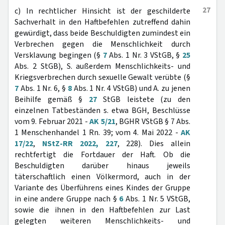
27
c) In rechtlicher Hinsicht ist der geschilderte
Sachverhalt in den Haftbefehlen zutreffend dahin
gewürdigt, dass beide Beschuldigten zumindest ein
Verbrechen gegen die Menschlichkeit durch
Versklavung begingen (§
7
Abs. 1 Nr. 3 VStGB, §
25
Abs. 2 StGB), S. außerdem Menschlichkeits- und
Kriegsverbrechen durch sexuelle Gewalt verübte (§
7
Abs. 1 Nr. 6, §
8
Abs. 1 Nr. 4 VStGB) und A. zu jenen
Beihilfe gemäß §
27
StGB leistete (zu den
einzelnen Tatbeständen s. etwa BGH, Beschlüsse
vom 9. Februar 2021 -
AK 5/21
, BGHR VStGB § 7 Abs.
1 Menschenhandel 1 Rn. 39; vom 4. Mai 2022 -
AK
17/22
,
NStZ-RR 2022, 227
, 228). Dies allein
rechtfertigt die Fortdauer der Haft. Ob die
Beschuldigten darüber hinaus jeweils
täterschaftlich einen Völkermord, auch in der
Variante des Überführens eines Kindes der Gruppe
in eine andere Gruppe nach §
6
Abs. 1 Nr. 5 VStGB,
sowie die ihnen in den Haftbefehlen zur Last
gelegten weiteren Menschlichkeits- und