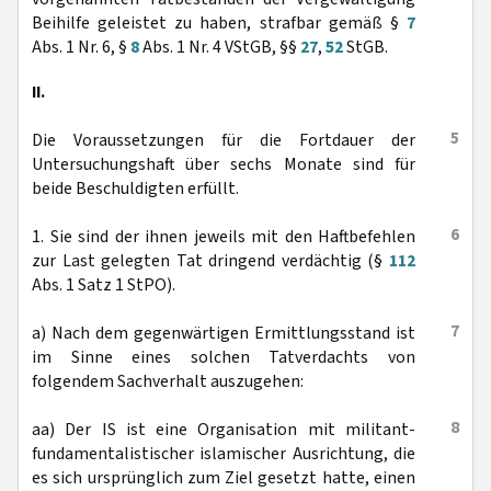
Beihilfe geleistet zu haben, strafbar gemäß §
7
Abs. 1 Nr. 6, §
8
Abs. 1 Nr. 4 VStGB, §§
27
,
52
StGB.
II.
5
Die Voraussetzungen für die Fortdauer der
Untersuchungshaft über sechs Monate sind für
beide Beschuldigten erfüllt.
6
1. Sie sind der ihnen jeweils mit den Haftbefehlen
zur Last gelegten Tat dringend verdächtig (§
112
Abs. 1 Satz 1 StPO).
7
a) Nach dem gegenwärtigen Ermittlungsstand ist
im Sinne eines solchen Tatverdachts von
folgendem Sachverhalt auszugehen:
8
aa) Der IS ist eine Organisation mit militant-
fundamentalistischer islamischer Ausrichtung, die
es sich ursprünglich zum Ziel gesetzt hatte, einen