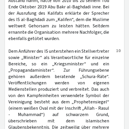
Abstand nahm, hatte von 2010 bis zu seinem Tod
Ende Oktober 2019 Abu Bakr al-Baghdadi inne. Bei
der Ausrufung des Kalifats erklärte der Sprecher
des IS al-Baghdadi zum „Kalifen“, dem die Muslime
weltweit Gehorsam zu leisten hätten. Seitdem
ernannte die Organisation mehrere Nachfolger, die
ebenfalls getötet wurden.
10
Dem Anführer des IS unterstehen ein Stellvertreter
sowie „Minister“ als Verantwortliche für einzelne
Bereiche, so ein „Kriegsminister“ und ein
„Propagandaminister“. Zur Führungsebene
gehören außerdem beratende „Schura-Räte“.
Veröffentlichungen werden von eigenen
Medienstellen produziert und verbreitet. Das auch
von den Kampfeinheiten verwendete Symbol der
Vereinigung besteht aus dem „Prophetensiegel“
(einem weißen Oval mit der Inschrift „Allah - Rasul
- Muhammad“) auf schwarzem Grund,
überschrieben mit dem islamischen
Glaubensbekenntnis. Die zeitweilig über mehrere