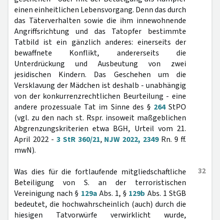
einen einheitlichen Lebensvorgang. Denn das durch
das Täterverhalten sowie die ihm innewohnende
Angriffsrichtung und das Tatopfer bestimmte
Tatbild ist ein gänzlich anderes: einerseits der
bewaffnete Konflikt, andererseits die
Unterdrückung und Ausbeutung von zwei
jesidischen Kindern. Das Geschehen um die
Versklavung der Mädchen ist deshalb - unabhängig
von der konkurrenzrechtlichen Beurteilung - eine
andere prozessuale Tat im Sinne des §
264
StPO
(vgl. zu den nach st. Rspr. insoweit maßgeblichen
Abgrenzungskriterien etwa BGH, Urteil vom 21.
April 2022 -
3 StR 360/21
,
NJW 2022, 2349
Rn. 9 ff.
mwN).
32
Was dies für die fortlaufende mitgliedschaftliche
Beteiligung von S. an der terroristischen
Vereinigung nach §
129a
Abs. 1, §
129b
Abs. 1 StGB
bedeutet, die hochwahrscheinlich (auch) durch die
hiesigen Tatvorwürfe verwirklicht wurde,