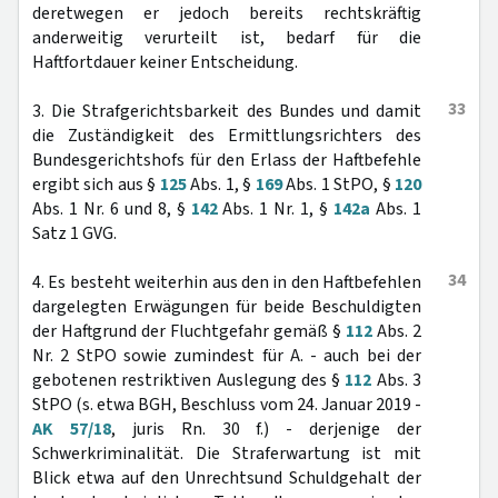
deretwegen er jedoch bereits rechtskräftig
anderweitig verurteilt ist, bedarf für die
Haftfortdauer keiner Entscheidung.
33
3. Die Strafgerichtsbarkeit des Bundes und damit
die Zuständigkeit des Ermittlungsrichters des
Bundesgerichtshofs für den Erlass der Haftbefehle
ergibt sich aus §
125
Abs. 1, §
169
Abs. 1 StPO, §
120
Abs. 1 Nr. 6 und 8, §
142
Abs. 1 Nr. 1, §
142a
Abs. 1
Satz 1 GVG.
34
4. Es besteht weiterhin aus den in den Haftbefehlen
dargelegten Erwägungen für beide Beschuldigten
der Haftgrund der Fluchtgefahr gemäß §
112
Abs. 2
Nr. 2 StPO sowie zumindest für A. - auch bei der
gebotenen restriktiven Auslegung des §
112
Abs. 3
StPO (s. etwa BGH, Beschluss vom 24. Januar 2019 -
AK 57/18
, juris Rn. 30 f.) - derjenige der
Schwerkriminalität. Die Straferwartung ist mit
Blick etwa auf den Unrechtsund Schuldgehalt der