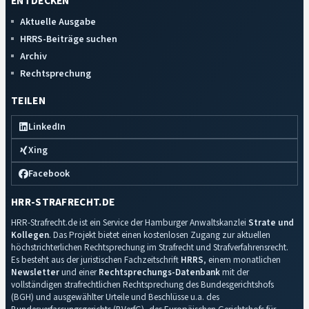
ENTDECKEN
Aktuelle Ausgabe
HRRS-Beiträge suchen
Archiv
Rechtsprechung
TEILEN
LinkedIn
Xing
Facebook
HRR-STRAFRECHT.DE
HRR-Strafrecht.de ist ein Service der Hamburger Anwaltskanzlei
Strate und
Kollegen
. Das Projekt bietet einen kostenlosen Zugang zur aktuellen
höchstrichterlichen Rechtsprechung im Strafrecht und Strafverfahrensrecht.
Es besteht aus der juristischen Fachzeitschrift
HRRS
, einem monatlichen
Newsletter
und einer
Rechtsprechungs-Datenbank
mit der
vollständigen strafrechtlichen Rechtsprechung des Bundesgerichtshofs
(BGH) und ausgewählter Urteile und Beschlüsse u.a. des