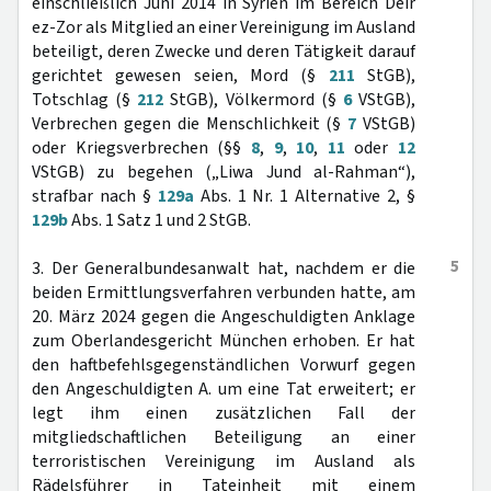
einschließlich Juni 2014 in Syrien im Bereich Deir
ez-Zor als Mitglied an einer Vereinigung im Ausland
beteiligt, deren Zwecke und deren Tätigkeit darauf
gerichtet gewesen seien, Mord (§
211
StGB),
Totschlag (§
212
StGB), Völkermord (§
6
VStGB),
Verbrechen gegen die Menschlichkeit (§
7
VStGB)
oder Kriegsverbrechen (§§
8
,
9
,
10
,
11
oder
12
VStGB) zu begehen („Liwa Jund al-Rahman“),
strafbar nach §
129a
Abs. 1 Nr. 1 Alternative 2, §
129b
Abs. 1 Satz 1 und 2 StGB.
5
3. Der Generalbundesanwalt hat, nachdem er die
beiden Ermittlungsverfahren verbunden hatte, am
20. März 2024 gegen die Angeschuldigten Anklage
zum Oberlandesgericht München erhoben. Er hat
den haftbefehlsgegenständlichen Vorwurf gegen
den Angeschuldigten A. um eine Tat erweitert; er
legt ihm einen zusätzlichen Fall der
mitgliedschaftlichen Beteiligung an einer
terroristischen Vereinigung im Ausland als
Rädelsführer in Tateinheit mit einem