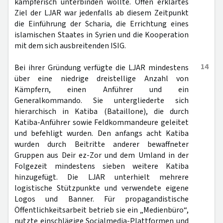
kämpferisch unterbinden wollte. Offen erklärtes
Ziel der LJAR war jedenfalls ab diesem Zeitpunkt
die Einführung der Scharia, die Errichtung eines
islamischen Staates in Syrien und die Kooperation
mit dem sich ausbreitenden ISIG.
14
Bei ihrer Gründung verfügte die LJAR mindestens
über eine niedrige dreistellige Anzahl von
Kämpfern, einen Anführer und ein
Generalkommando. Sie untergliederte sich
hierarchisch in Katiba (Bataillone), die durch
Katiba-Anführer sowie Feldkommandeure geleitet
und befehligt wurden. Den anfangs acht Katiba
wurden durch Beitritte anderer bewaffneter
Gruppen aus Deir ez-Zor und dem Umland in der
Folgezeit mindestens sieben weitere Katiba
hinzugefügt. Die LJAR unterhielt mehrere
logistische Stützpunkte und verwendete eigene
Logos und Banner. Für propagandistische
Öffentlichkeitsarbeit betrieb sie ein „Medienbüro“,
nutzte einschlägige Socialmedia-Plattformen und