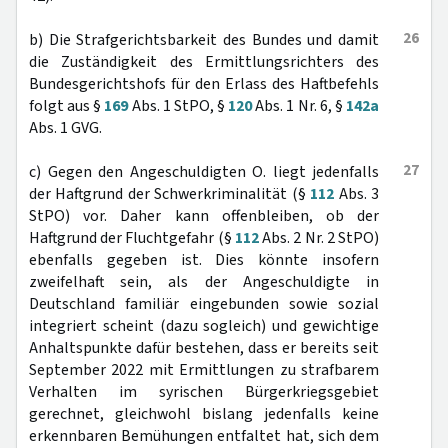
26
b) Die Strafgerichtsbarkeit des Bundes und damit
die Zuständigkeit des Ermittlungsrichters des
Bundesgerichtshofs für den Erlass des Haftbefehls
folgt aus §
169
Abs. 1 StPO, §
120
Abs. 1 Nr. 6, §
142a
Abs. 1 GVG.
27
c) Gegen den Angeschuldigten O. liegt jedenfalls
der Haftgrund der Schwerkriminalität (§
112
Abs. 3
StPO) vor. Daher kann offenbleiben, ob der
Haftgrund der Fluchtgefahr (§
112
Abs. 2 Nr. 2 StPO)
ebenfalls gegeben ist. Dies könnte insofern
zweifelhaft sein, als der Angeschuldigte in
Deutschland familiär eingebunden sowie sozial
integriert scheint (dazu sogleich) und gewichtige
Anhaltspunkte dafür bestehen, dass er bereits seit
September 2022 mit Ermittlungen zu strafbarem
Verhalten im syrischen Bürgerkriegsgebiet
gerechnet, gleichwohl bislang jedenfalls keine
erkennbaren Bemühungen entfaltet hat, sich dem