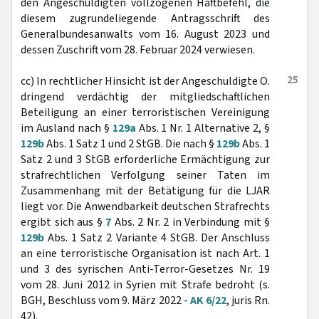
den Angeschuldigten vollzogenen Haftbefehl, die
diesem zugrundeliegende Antragsschrift des
Generalbundesanwalts vom 16. August 2023 und
dessen Zuschrift vom 28. Februar 2024 verwiesen.
25
cc) In rechtlicher Hinsicht ist der Angeschuldigte O.
dringend verdächtig der mitgliedschaftlichen
Beteiligung an einer terroristischen Vereinigung
im Ausland nach §
129a
Abs. 1 Nr. 1 Alternative 2, §
129b
Abs. 1 Satz 1 und 2 StGB. Die nach §
129b
Abs. 1
Satz 2 und 3 StGB erforderliche Ermächtigung zur
strafrechtlichen Verfolgung seiner Taten im
Zusammenhang mit der Betätigung für die LJAR
liegt vor. Die Anwendbarkeit deutschen Strafrechts
ergibt sich aus §
7
Abs. 2 Nr. 2 in Verbindung mit §
129b
Abs. 1 Satz 2 Variante 4 StGB. Der Anschluss
an eine terroristische Organisation ist nach Art. 1
und 3 des syrischen Anti-Terror-Gesetzes Nr. 19
vom 28. Juni 2012 in Syrien mit Strafe bedroht (s.
BGH, Beschluss vom 9. März 2022 -
AK 6/22
, juris Rn.
42).