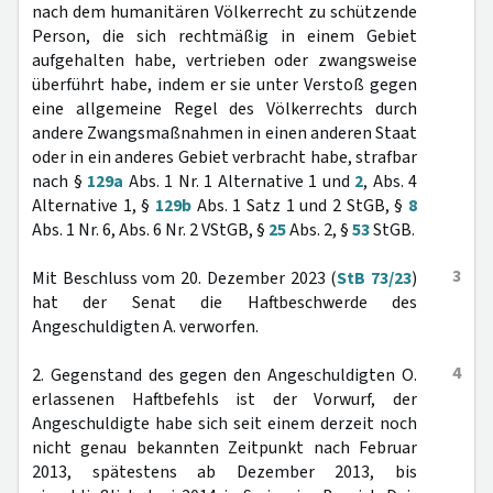
nach dem humanitären Völkerrecht zu schützende
Person, die sich rechtmäßig in einem Gebiet
aufgehalten habe, vertrieben oder zwangsweise
überführt habe, indem er sie unter Verstoß gegen
eine allgemeine Regel des Völkerrechts durch
andere Zwangsmaßnahmen in einen anderen Staat
oder in ein anderes Gebiet verbracht habe, strafbar
nach §
129a
Abs. 1 Nr. 1 Alternative 1 und
2
, Abs. 4
Alternative 1, §
129b
Abs. 1 Satz 1 und 2 StGB, §
8
Abs. 1 Nr. 6, Abs. 6 Nr. 2 VStGB, §
25
Abs. 2, §
53
StGB.
3
Mit Beschluss vom 20. Dezember 2023 (
StB 73/23
)
hat der Senat die Haftbeschwerde des
Angeschuldigten A. verworfen.
4
2. Gegenstand des gegen den Angeschuldigten O.
erlassenen Haftbefehls ist der Vorwurf, der
Angeschuldigte habe sich seit einem derzeit noch
nicht genau bekannten Zeitpunkt nach Februar
2013, spätestens ab Dezember 2013, bis