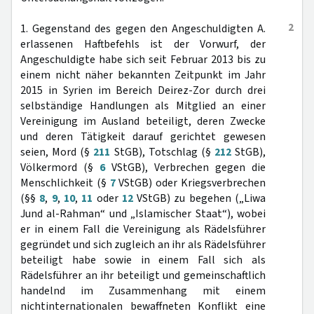
2
1. Gegenstand des gegen den Angeschuldigten A.
erlassenen Haftbefehls ist der Vorwurf, der
Angeschuldigte habe sich seit Februar 2013 bis zu
einem nicht näher bekannten Zeitpunkt im Jahr
2015 in Syrien im Bereich Deirez-Zor durch drei
selbständige Handlungen als Mitglied an einer
Vereinigung im Ausland beteiligt, deren Zwecke
und deren Tätigkeit darauf gerichtet gewesen
seien, Mord (§
211
StGB), Totschlag (§
212
StGB),
Völkermord (§
6
VStGB), Verbrechen gegen die
Menschlichkeit (§
7
VStGB) oder Kriegsverbrechen
(§§
8
,
9
,
10
,
11
oder
12
VStGB) zu begehen („Liwa
Jund al-Rahman“ und „Islamischer Staat“), wobei
er in einem Fall die Vereinigung als Rädelsführer
gegründet und sich zugleich an ihr als Rädelsführer
beteiligt habe sowie in einem Fall sich als
Rädelsführer an ihr beteiligt und gemeinschaftlich
handelnd im Zusammenhang mit einem
nichtinternationalen bewaffneten Konflikt eine