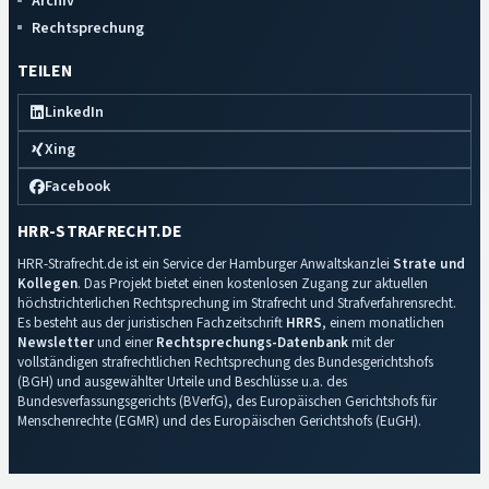
Archiv
Rechtsprechung
TEILEN
LinkedIn
Xing
Facebook
HRR-STRAFRECHT.DE
HRR-Strafrecht.de ist ein Service der Hamburger Anwaltskanzlei
Strate und
Kollegen
. Das Projekt bietet einen kostenlosen Zugang zur aktuellen
höchstrichterlichen Rechtsprechung im Strafrecht und Strafverfahrensrecht.
Es besteht aus der juristischen Fachzeitschrift
HRRS
, einem monatlichen
Newsletter
und einer
Rechtsprechungs-Datenbank
mit der
vollständigen strafrechtlichen Rechtsprechung des Bundesgerichtshofs
(BGH) und ausgewählter Urteile und Beschlüsse u.a. des
Bundesverfassungsgerichts (BVerfG), des Europäischen Gerichtshofs für
Menschenrechte (EGMR) und des Europäischen Gerichtshofs (EuGH).
Impressum
·
Datenschutz